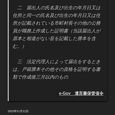
二 届出人の氏名及び出生の年月日又は
住所と同一の氏名及び出生の年月日又は住
所が記載されている市町村長その他の公務
員が職務上作成した証明書（当該届出人が
原本と相違がない旨を記載した謄本を含
む。）
三 法定代理人によって届出をするとき
は、戸籍謄本その他その資格を証明する書
類で作成後三月以内のもの
e-Gov 遺言書保管省令
投
2022年11月11日