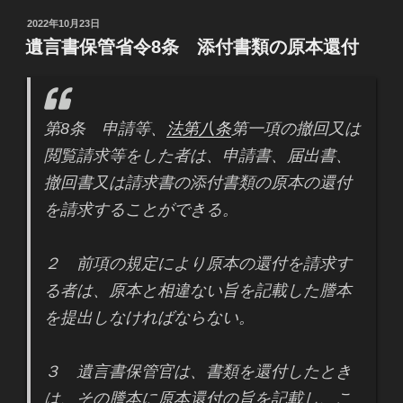
投
2022年10月23日
稿
遺言書保管省令8条 添付書類の原本還付
日:
第8条 申請等、
法第八条
第一項の撤回又は
閲覧請求等をした者は、申請書、届出書、
撤回書又は請求書の添付書類の原本の還付
を請求することができる。
２ 前項の規定により原本の還付を請求す
る者は、原本と相違ない旨を記載した謄本
を提出しなければならない。
３ 遺言書保管官は、書類を還付したとき
は、その謄本に原本還付の旨を記載し、こ