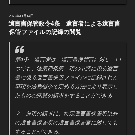
投
2022年11月14日
稿
遺言書保管政令4条 遺言者による遺言書
日:
保管ファイルの記録の閲覧
第4条 遺言者は、遺言書保管官に対し、い
つでも、
法第四条
第一項の申請に係る遺言
書に係る遺言書保管ファイルに記録された
事項を法務省令で定める方法により表示し
たものの閲覧の請求をすることができる。
２ 前項の請求は、特定遺言書保管所以外
の遺言書保管所の遺言書保管官に対しても
することができる。