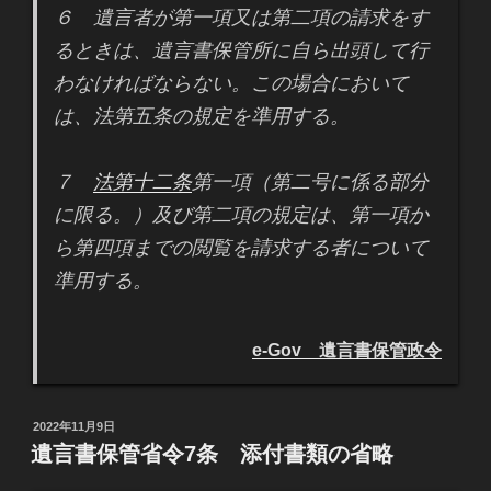
６ 遺言者が第一項又は第二項の請求をす
るときは、遺言書保管所に自ら出頭して行
わなければならない。この場合において
は、法第五条の規定を準用する。
７
法第十二条
第一項（第二号に係る部分
に限る。）及び第二項の規定は、第一項か
ら第四項までの閲覧を請求する者について
準用する。
e-Gov 遺言書保管政令
投
2022年11月9日
稿
遺言書保管省令7条 添付書類の省略
日: