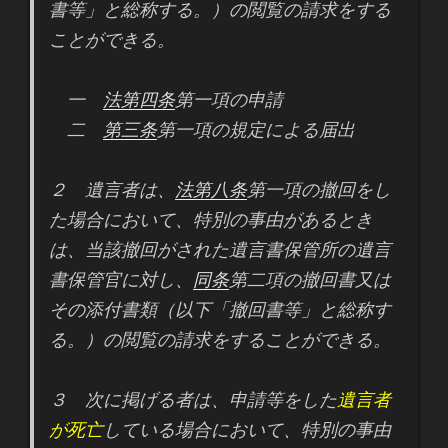
書等」と総称する。）の閲覧の請求をする
ことができる。
一
法第四条
第一項の申請
二
第三条
第一項の規定による届出
２ 遺言者は、
法第八条
第一項の撤回をし
た場合において、特別の事由があるとき
は、当該撤回がされた遺言書保管所の遺言
書保管官に対し、
同条
第二項の撤回書又は
その添付書類（以下「撤回書等」と総称す
る。）の閲覧の請求をすることができる。
３ 次に掲げる者は、申請等をした
遺言者
が死亡
している場合において、特別の事由