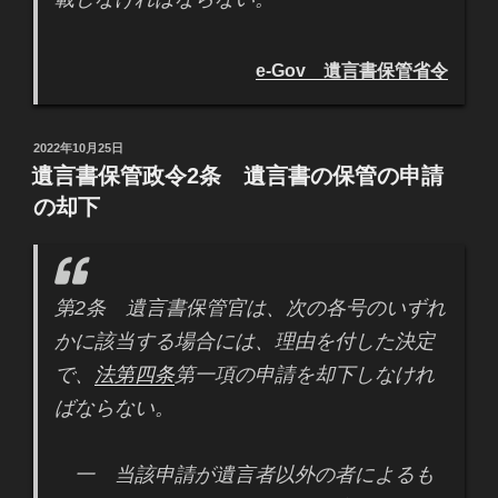
e-Gov 遺言書保管省令
投
2022年10月25日
稿
遺言書保管政令2条 遺言書の保管の申請
日:
の却下
第2条 遺言書保管官は、次の各号のいずれ
かに該当する場合には、理由を付した決定
で、
法第四条
第一項の申請を却下しなけれ
ばならない。
一 当該申請が遺言者以外の者によるも