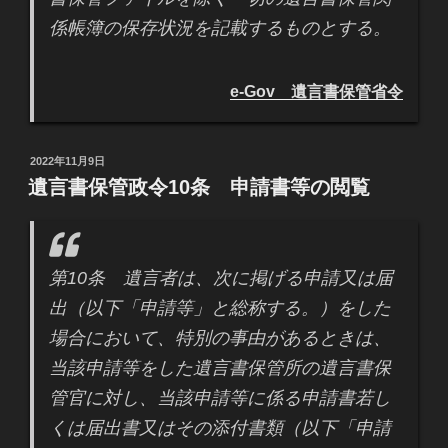
係帳簿の保存状況を記載するものとする。
e-Gov 遺言書保管省令
投
2022年11月9日
稿
遺言書保管政令10条 申請書等の閲覧
日:
第10条 遺言者は、次に掲げる申請又は届
出（以下「申請等」と総称する。）をした
場合において、特別の事由があるときは、
当該申請等をした遺言書保管所の遺言書保
管官に対し、当該申請等に係る申請書若し
くは届出書又はその添付書類（以下「申請