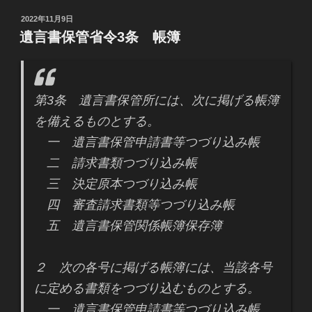
投
2022年11月9日
稿
遺言書保管省令3条 帳簿
日:
第3条 遺言書保管所には、次に掲げる帳簿
を備えるものとする。
一 遺言書保管申請書等つづり込み帳
二 請求書類つづり込み帳
三 決定原本つづり込み帳
四 審査請求書類等つづり込み帳
五 遺言書保管関係帳簿保存簿
２ 次の各号に掲げる帳簿には、当該各号
に定める書類をつづり込むものとする。
一 遺言書保管申請書等つづり込み帳