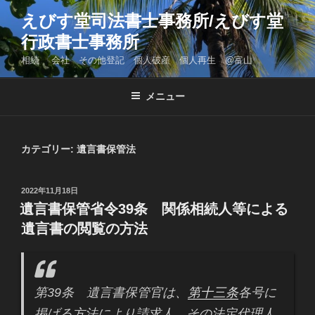
コ
えびす堂司法書士事務所/えびす堂
ン
行政書士事務所
テ
ン
相続 会社 その他登記 個人破産 個人再生 @富山
ツ
へ
メニュー
ス
キ
ッ
カテゴリー: 遺言書保管法
プ
投
2022年11月18日
稿
遺言書保管省令39条 関係相続人等による
日:
遺言書の閲覧の方法
第39条 遺言書保管官は、
第十三条
各号に
掲げる方法により請求人、その法定代理人