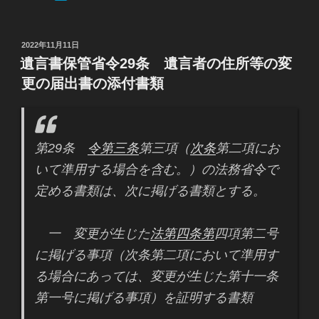
投
2022年11月11日
稿
遺言書保管省令29条 遺言者の住所等の変
日:
更の届出書の添付書類
第29条
令第三条
第三項（
次条
第二項にお
いて準用する場合を含む。）の法務省令で
定める書類は、次に掲げる書類とする。
一 変更が生じた
法第四条第
四項第二号
に掲げる事項（次条第二項において準用す
る場合にあっては、変更が生じた第十一条
第一号に掲げる事項）を証明する書類