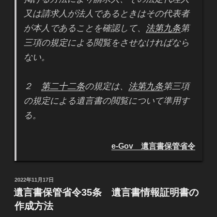
又は請求人が法人であるときはその代表者
が本人であることを確認して、
法第九条
第
三項の規定による閲覧をさせなければなら
ない。
２
第二十二条
の規定は、
法第九条
第三項
の規定による遺言書の閲覧について準用す
る。
e-Gov 遺言書保管省令
投
2022年11月17日
稿
遺言書保管省令35条 遺言書情報証明書の
日:
作成方法