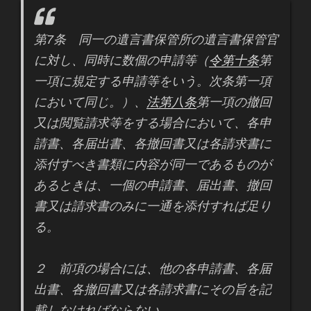
第7条 同一の遺言書保管所の遺言書保管官
に対し、同時に数個の申請等（
令第十条
第
一項に規定する申請等をいう。次条第一項
において同じ。）、
法第八条
第一項の撤回
又は閲覧請求等をする場合において、各申
請書、各届出書、各撤回書又は各請求書に
添付すべき書類に内容が同一であるものが
あるときは、一個の申請書、届出書、撤回
書又は請求書のみに一通を添付すれば足り
る。
２ 前項の場合には、他の各申請書、各届
出書、各撤回書又は各請求書にその旨を記
載しなければならない。