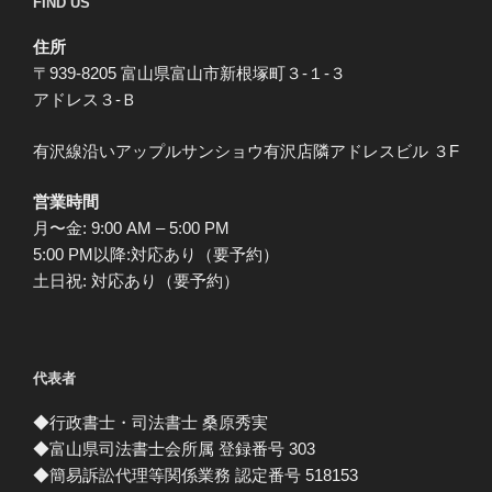
FIND US
住所
〒939-8205 富山県富山市新根塚町３-１-３
アドレス３-Ｂ
有沢線沿いアップルサンショウ有沢店隣アドレスビル ３F
営業時間
月〜金: 9:00 AM – 5:00 PM
5:00 PM以降:対応あり（要予約）
土日祝: 対応あり（要予約）
代表者
◆行政書士・司法書士 桑原秀実
◆富山県司法書士会所属 登録番号 303
◆簡易訴訟代理等関係業務 認定番号 518153