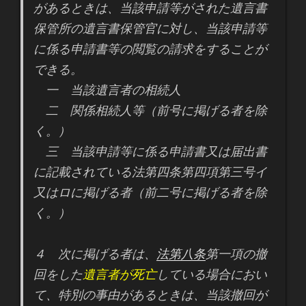
があるときは、当該申請等がされた遺言書
保管所の遺言書保管官に対し、当該申請等
に係る申請書等の閲覧の請求をすることが
できる。
一 当該遺言者の相続人
二 関係相続人等（前号に掲げる者を除
く。）
三 当該申請等に係る申請書又は届出書
に記載されている法第四条第四項第三号イ
又はロに掲げる者（前二号に掲げる者を除
く。）
４ 次に掲げる者は、
法第八条
第一項の撤
回をした
遺言者が死亡
している場合におい
て、特別の事由があるときは、当該撤回が