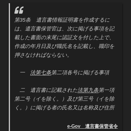
第35条 遺言書情報証明書を作成するに
は、遺言書保管官は、次に掲げる事項を記
載した書面の末尾に認証文を付した上で、
作成の年月日及び職氏名を記載し、職印を
押さなければならない。
一
法第七条
第二項各号に掲げる事項
二 遺言書に記載された
法第九条
第一項
第二号（イを除く。）及び第三号（イを除
く。）に掲げる者の氏名又は名称及び住所
e-Gov 遺言書保管省令