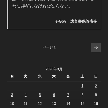
れに押印しなければならない。
e-Gov 遺言書保管省令
投
次
ページ
1
の
稿
ペ
ナ
ー
ビ
2026年8月
ジ
ゲ
月
火
水
木
金
土
日
ー
1
2
シ
ョ
3
4
5
6
7
8
9
ン
10
11
12
13
14
15
16