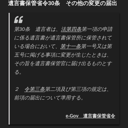
稿
遺言書保管省令30条 その他の変更の届出
日:
第30条 遺言者は、
法第四条
第一項の申請
に係る遺言書が遺言書保管所に保管されて
いる場合において、
第十一条
第一号又は第
五号に掲げる事項に変更が生じたときは、
その旨を遺言書保管官に届け出るものとす
る。
２
令第三条
第二項及び第三項の規定は、
前項の届出について準用する。
e-Gov 遺言書保管省令