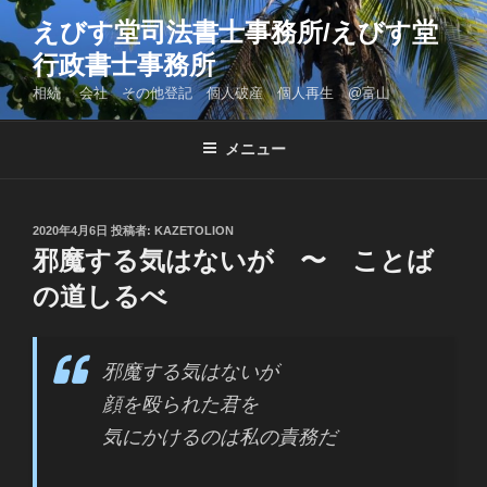
コ
えびす堂司法書士事務所/えびす堂
ン
行政書士事務所
テ
ン
相続 会社 その他登記 個人破産 個人再生 @富山
ツ
へ
メニュー
ス
キ
ッ
投
2020年4月6日
投稿者:
KAZETOLION
プ
稿
邪魔する気はないが 〜 ことば
日:
の道しるべ
邪魔する気はないが
顔を殴られた君を
気にかけるのは私の責務だ