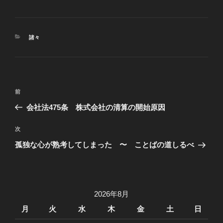
カ
諸々
テ
ゴ
リ
ー
投
過
前
稿
去
会社法475条 株式会社の清算の開始原因
ナ
の
ビ
投
次
次
稿
ゲ
の
孤独な心が熟考してしまった 〜 ことばの道しるべ
投
ー
稿
シ
ョ
2026年8月
ン
月
火
水
木
金
土
日