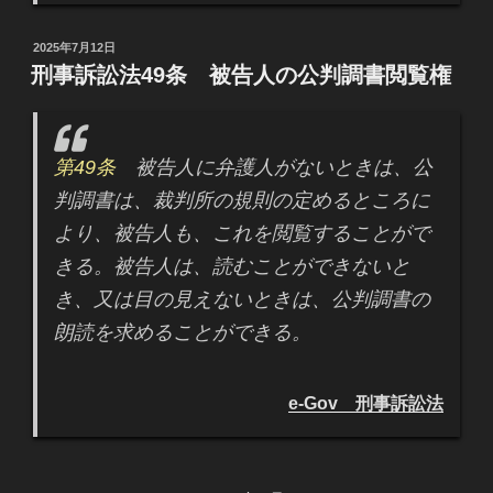
投
2025年7月12日
稿
刑事訴訟法49条 被告人の公判調書閲覧権
日:
第49条
被告人に弁護人がないときは、公
判調書は、裁判所の規則の定めるところに
より、被告人も、これを閲覧することがで
きる。被告人は、読むことができないと
き、又は目の見えないときは、公判調書の
朗読を求めることができる。
e-Gov 刑事訴訟法