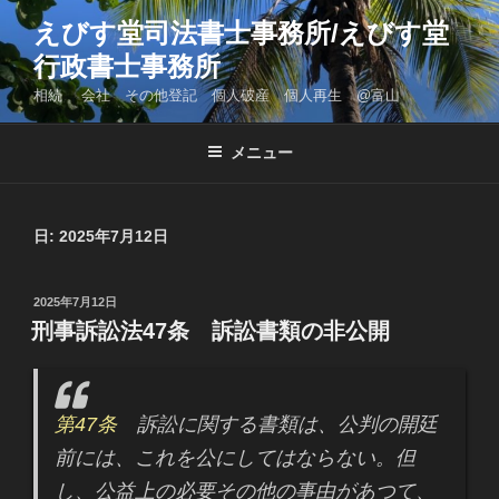
コ
えびす堂司法書士事務所/えびす堂
ン
行政書士事務所
テ
ン
相続 会社 その他登記 個人破産 個人再生 @富山
ツ
へ
メニュー
ス
キ
ッ
日: 2025年7月12日
プ
投
2025年7月12日
稿
刑事訴訟法47条 訴訟書類の非公開
日:
第47条
訴訟に関する書類は、公判の開廷
前には、これを公にしてはならない。但
し、公益上の必要その他の事由があつて、