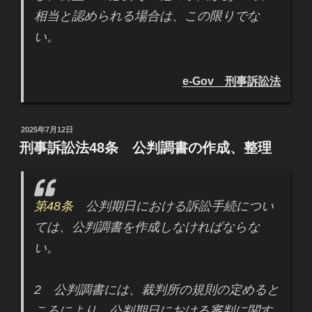
相当と認められる場合は、この限りでな
い。
e-Gov 刑事訴訟法
投
2025年7月12日
稿
刑事訴訟法48条 公判調書の作成、整理
日:
第48条
公判期日における訴訟手続につい
ては、公判調書を作成しなければならな
い。
2 公判調書には、裁判所の規則の定めると
ころにより、公判期日における審判に関す