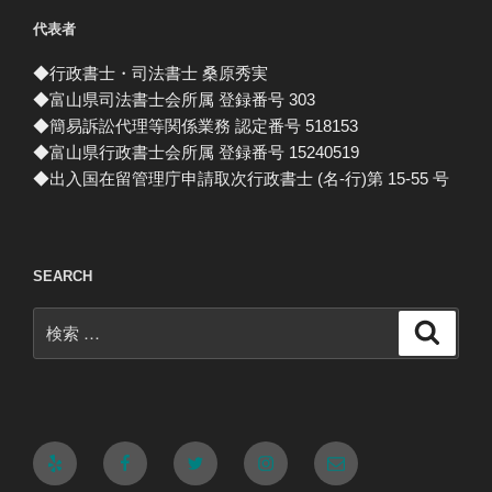
代表者
◆行政書士・司法書士 桑原秀実
◆富山県司法書士会所属 登録番号 303
◆簡易訴訟代理等関係業務 認定番号 518153
◆富山県行政書士会所属 登録番号 15240519
◆出入国在留管理庁申請取次行政書士 (名-行)第 15-55 号
SEARCH
検
検
索
索:
Yelp
Facebook
Twitter
Instagram
メ