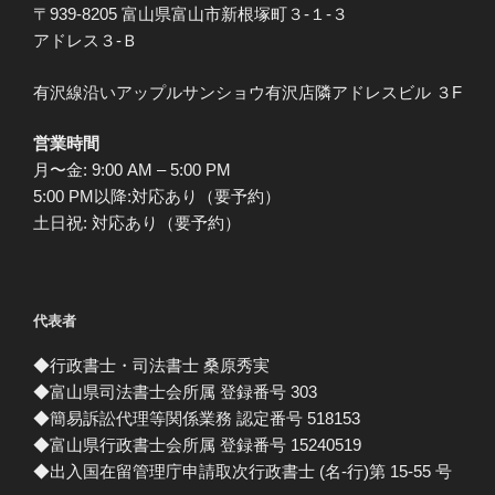
〒939-8205 富山県富山市新根塚町３-１-３
アドレス３-Ｂ
有沢線沿いアップルサンショウ有沢店隣アドレスビル ３F
営業時間
月〜金: 9:00 AM – 5:00 PM
5:00 PM以降:対応あり（要予約）
土日祝: 対応あり（要予約）
代表者
◆行政書士・司法書士 桑原秀実
◆富山県司法書士会所属 登録番号 303
◆簡易訴訟代理等関係業務 認定番号 518153
◆富山県行政書士会所属 登録番号 15240519
◆出入国在留管理庁申請取次行政書士 (名-行)第 15-55 号