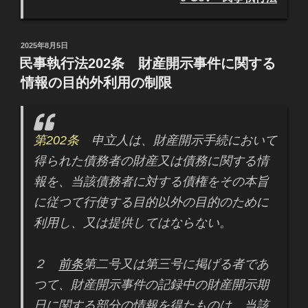
投
2025年8月5日
稿
民事執行法202条 財産開示事件に関する
日:
情報の目的外利用の制限
第202条
申立人は、財産開示手続において
得られた債務者の財産又は債務に関する情
報を、当該債務者に対する債権をその本旨
に従つて行使する目的以外の目的のために
利用し、又は提供してはならない。
２
前条
第二号又は第三号に掲げる者であ
つて、財産開示事件の記録中の財産開示期
日に関する部分の情報を得たものは、当該