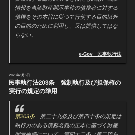
情報を当該財産開示事件の債務者に対する
債権をその本旨に従つて行使する目的以外
の目的のために利用し、又は提供してはな
らない。
e-Gov 民事執行法
投
2025年8月5日
稿
民事執行法203条 強制執行及び担保権の
日:
実行の規定の準用
第203条
第三十九条及び第四十条の規定は
執行力のある債務名義の正本に基づく財産
開示手続について、第四十二条（第二項を