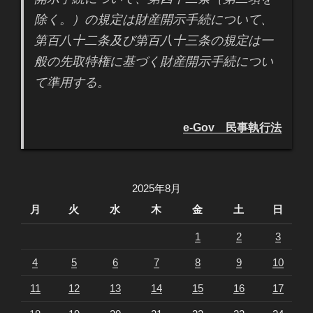
除く。）の規定は財産開示手続について、
第百八十二条及び第百八十三条の規定は一
般の先取特権に基づく財産開示手続につい
て準用する。
e-Gov 民事執行法
2025年8月
月
火
水
木
金
土
日
1
2
3
4
5
6
7
8
9
10
11
12
13
14
15
16
17