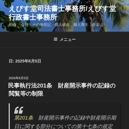
コ
えびす堂司法書士事務所/えびす堂
ン
行政書士事務所
テ
ン
相続 会社 その他登記 個人破産 個人再生 @富山
ツ
へ
メニュー
ス
キ
ッ
日: 2025年8月5日
プ
投
2025年8月5日
稿
民事執行法201条 財産開示事件の記録の
日:
閲覧等の制限
第201条
財産開示事件の記録中財産開示期
日に関する部分についての第十七条の規定