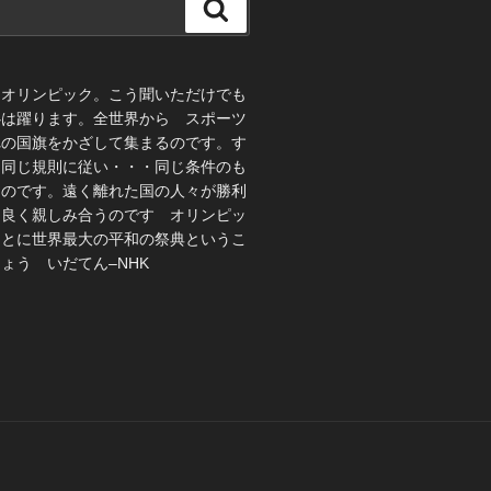
検
索
、オリンピック。こう聞いただけでも
心は躍ります。全世界から スポーツ
れの国旗をかざして集まるのです。す
 同じ規則に従い・・・同じ条件のも
うのです。遠く離れた国の人々が勝利
仲良く親しみ合うのです オリンピッ
ことに世界最大の平和の祭典というこ
ょう いだてん–NHK