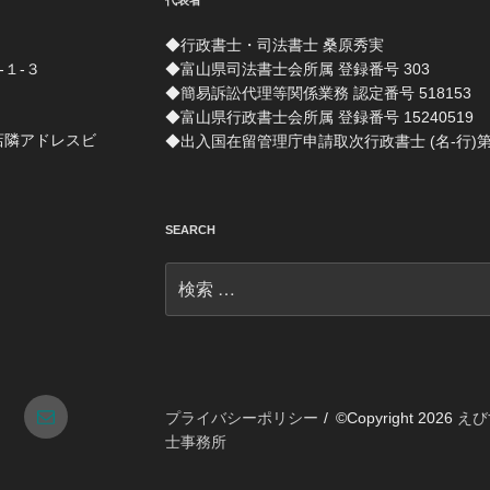
代表者
◆行政書士・司法書士 桑原秀実
-１-３
◆富山県司法書士会所属 登録番号 303
◆簡易訴訟代理等関係業務 認定番号 518153
◆富山県行政書士会所属 登録番号 15240519
店隣アドレスビ
◆出入国在留管理庁申請取次行政書士 (名-行)第 1
SEARCH
検
索:
tagram
メ
プライバシーポリシー
©Copyright 2026
えび
士事務所
ー
ル