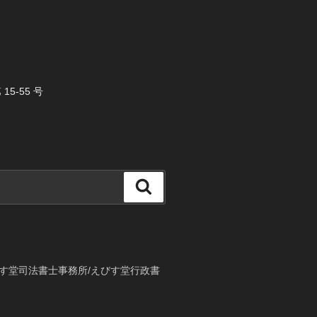
5-55 号
検
索
す堂司法書士事務所/えびす堂行政書