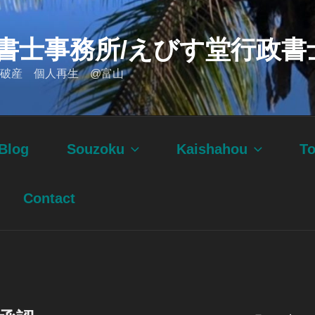
書士事務所/えびす堂行政書
破産 個人再生 @富山
Blog
Souzoku
Kaishahou
T
Contact