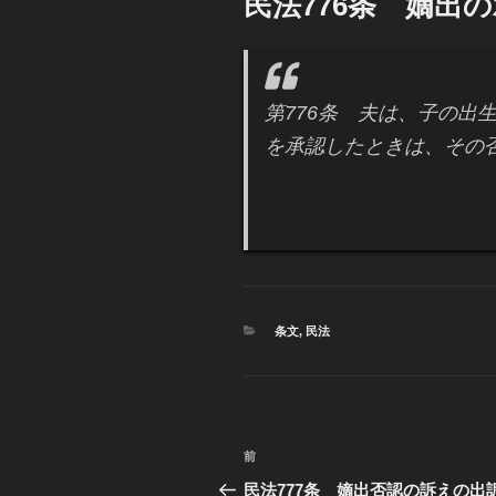
民法776条 嫡出
日:
第776条 夫は、子の出
を承認したときは、その
カ
条文
,
民法
テ
ゴ
リ
ー
投
前
過
稿
去
民法777条 嫡出否認の訴えの出