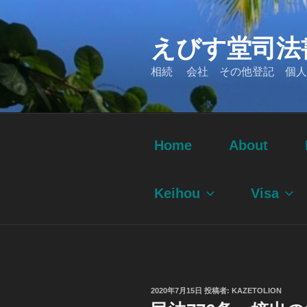
コ
ン
えびす堂司法
テ
ン
相続 会社 その他登記 個人
ツ
へ
ス
キ
ッ
Home
About
プ
Keihou
Visa
投
2020年7月15日
投稿者:
KAZETOLION
稿