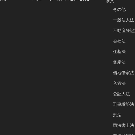
条文
投
その他
稿
一般法人法
不動産登記
会社法
住基法
倒産法
借地借家法
入管法
公証人法
刑事訴訟法
刑法
司法書士法