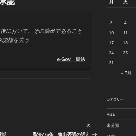
の承認
月
火
3
4
生後において、その嫡出であること
10
11
否認権を失う
17
18
24
25
e-Gov 民法
31
« 7月
カテゴリー
Visa
未分類
次
次
の
訴期
民法775条 嫡出否認の訴え