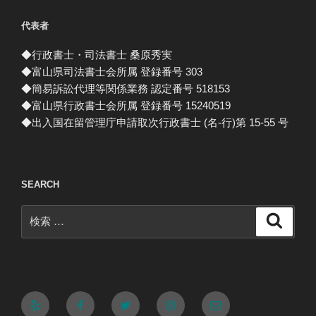
代表者
◆行政書士・司法書士 桑原秀実
◆富山県司法書士会所属 登録番号 303
◆簡易訴訟代理等関係業務 認定番号 518153
◆富山県行政書士会所属 登録番号 15240519
◆出入国在留管理庁申請取次行政書士 (名-行)第 15-55 号
SEARCH
検
検
索
索:
Yelp
Facebook
Twitter
Instagram
メ