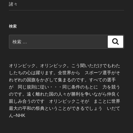
諸々
検索
検
検
索
索:
オリンピック、オリンピック。こう聞いただけでもわた
したちの心は躍ります。全世界から スポーツ選手がそ
れぞれの国旗をかざして集まるのです。すべての選手
が 同じ規則に従い・・・同じ条件のもとに 力を競う
のです。遠く離れた国の人々が勝利を争いながら仲良く
親しみ合うのです オリンピックこそが まことに世界
最大の平和の祭典ということができるでしょう いだて
ん–NHK