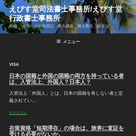
コ
えびす堂司法書士事務所/えびす堂
ン
行政書士事務所
テ
ン
相続 会社 その他登記 個人破産 個人再生 @富山
ツ
へ
メニュー
ス
キ
ッ
VISA
プ
日本の国籍と外国の国籍の両方を持っている者
は、入管法上、外国人？日本人？
入管法上「外国人」とは、日本の国籍を有しない者と定
義されてい…
続きを読む
在留資格「短期滞在」の場合は、旅券に査証を
受ける必要がないか。