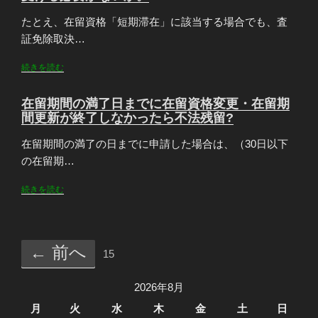
たとえ、在留資格「短期滞在」に該当する場合でも、査
証免除取決…
続きを読む
在留期間の満了日までに在留資格変更・在留期
間更新が終了しなかったら不法残留?
在留期間の満了の日までに申請した場合は、（30日以下
の在留期…
続きを読む
← 前へ
15
2026年8月
月
火
水
木
金
土
日