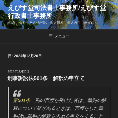
コ
えびす堂司法書士事務所/えびす堂
ン
行政書士事務所
テ
ン
相続 会社 その他登記 個人破産 個人再生 @富山
ツ
へ
メニュー
ス
キ
ッ
日: 2024年12月20日
プ
投
2024年12月20日
稿
刑事訴訟法501条 解釈の申立て
日:
第501条
刑の言渡を受けた者は、裁判の解
釈について疑があるときは、言渡をした裁
判所に裁判の解釈を求める申立をすること