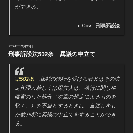
ができる。
e-Gov 刑事訴訟法
投
2024年12月20日
稿
刑事訴訟法502条 異議の申立て
日:
第502条
裁判の執行を受ける者又はその法
定代理人若しくは保佐人は、執行に関し検
察官のした処分（次章の規定によるものを
除く。）を不当とするときは、言渡しをし
た裁判所に異議の申立てをすることができ
る。