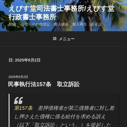
コ
えびす堂司法書士事務所/えびす堂
ン
行政書士事務所
テ
ン
相続 会社 その他登記 個人破産 個人再生 @富山
ツ
へ
メニュー
ス
キ
ッ
日: 2025年9月2日
プ
投
2025年9月2日
稿
民事執行法157条 取立訴訟
日:
第157条
差押債権者が第三債務者に対し差
し押さえた債権に係る給付を求める訴え
（以下「取立訴訟」という。）を提起した