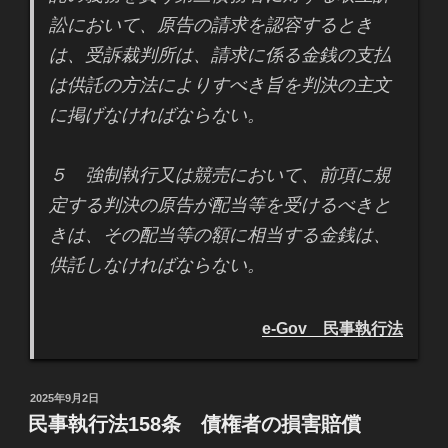
訟において、原告の請求を認容するとき
は、受訴裁判所は、請求に係る金銭の支払
は供託の方法によりすべき旨を判決の主文
に掲げなければならない。
５ 強制執行又は競売において、前項に規
定する判決の原告が配当等を受けるべきと
きは、その配当等の額に相当する金銭は、
供託しなければならない。
e-Gov 民事執行法
投
2025年9月2日
稿
民事執行法158条 債権者の損害賠償
日: