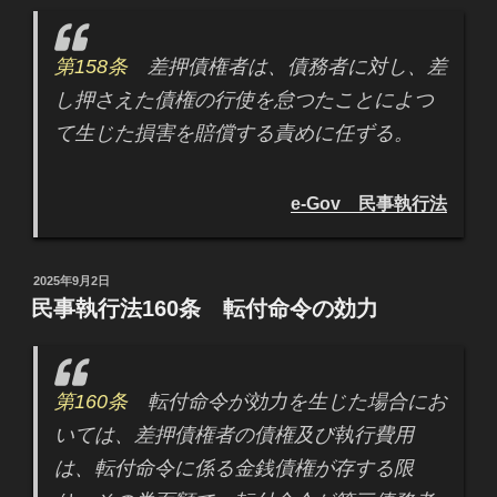
第158条
差押債権者は、債務者に対し、差
し押さえた債権の行使を怠つたことによつ
て生じた損害を賠償する責めに任ずる。
e-Gov 民事執行法
投
2025年9月2日
稿
民事執行法160条 転付命令の効力
日:
第160条
転付命令が効力を生じた場合にお
いては、差押債権者の債権及び執行費用
は、転付命令に係る金銭債権が存する限