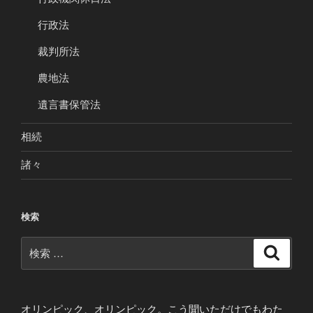
行政法
裁判所法
農地法
遺言書保管法
相続
諸々
検索
検
検
索
索:
オリンピック、オリンピック。こう聞いただけでもわた