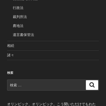
行政法
裁判所法
農地法
遺言書保管法
相続
諸々
検索
検
検
索
索:
オリンピック、オリンピック。こう聞いただけでもわた