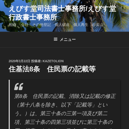
コ
えびす堂司法書士事務所/えびす堂
ン
行政書士事務所
テ
ン
相続 会社 その他登記 個人破産 個人再生 @富山
ツ
へ
メニュー
ス
キ
ッ
投
2020年3月22日
投稿者:
KAZETOLION
プ
稿
住基法8条 住民票の記載等
日:
第8条 住民票の記載、消除又は記載の修正
（第十八条を除き、以下「記載等」とい
う。）は、第三十条の三第一項及び第二
項、第三十条の四第三項並びに第三十条の