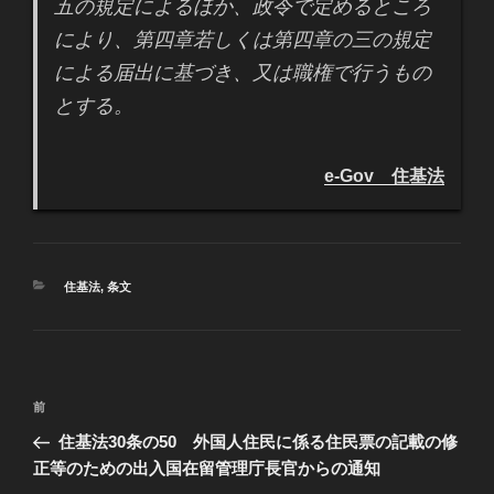
五の規定によるほか、政令で定めるところ
により、第四章若しくは第四章の三の規定
による届出に基づき、又は
職権
で行うもの
とする。
e-Gov 住基法
カ
住基法
,
条文
テ
ゴ
リ
ー
投
過
前
稿
去
住基法30条の50 外国人住民に係る住民票の記載の修
ナ
の
正等のための出入国在留管理庁長官からの通知
ビ
投