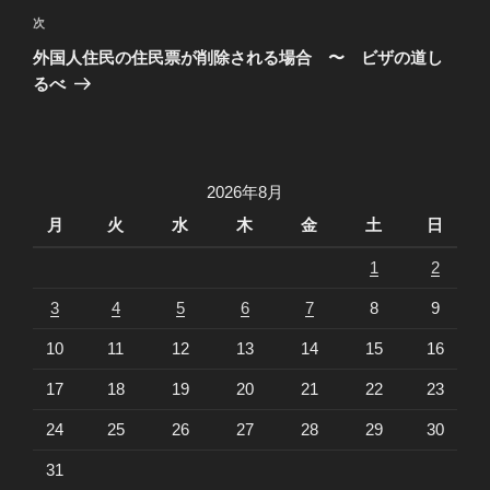
稿
ゲ
次
次
の
ー
外国人住民の住民票が削除される場合 〜 ビザの道し
投
るべ
シ
稿
ョ
ン
2026年8月
月
火
水
木
金
土
日
1
2
3
4
5
6
7
8
9
10
11
12
13
14
15
16
17
18
19
20
21
22
23
24
25
26
27
28
29
30
31