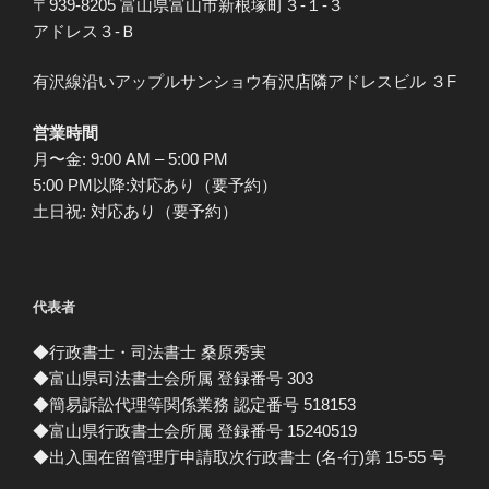
〒939-8205 富山県富山市新根塚町３-１-３
アドレス３-Ｂ
有沢線沿いアップルサンショウ有沢店隣アドレスビル ３F
営業時間
月〜金: 9:00 AM – 5:00 PM
5:00 PM以降:対応あり（要予約）
土日祝: 対応あり（要予約）
代表者
◆行政書士・司法書士 桑原秀実
◆富山県司法書士会所属 登録番号 303
◆簡易訴訟代理等関係業務 認定番号 518153
◆富山県行政書士会所属 登録番号 15240519
◆出入国在留管理庁申請取次行政書士 (名-行)第 15-55 号