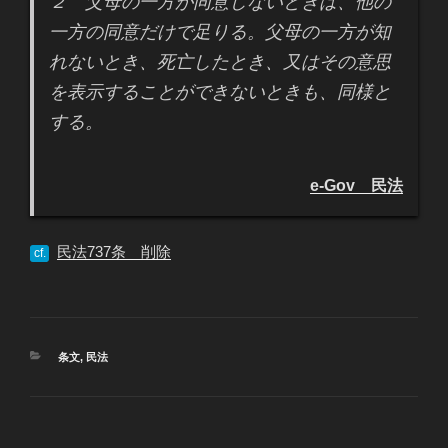
２ 父母の一方が同意しないときは、他の
一方の同意だけで足りる。父母の一方が知
れないとき、死亡したとき、又はその意思
を表示することができないときも、同様と
する。
e-Gov 民法
民法737条 削除
cf.
カ
条文
,
民法
テ
ゴ
リ
ー