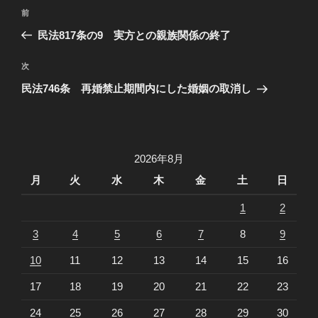
投
過
前
稿
去
民法817条の9 実方との親族関係の終了
ナ
の
ビ
投
次
次
稿
ゲ
の
民法746条 再婚禁止期間内にした婚姻の取消し
投
ー
稿
シ
ョ
2026年8月
ン
月
火
水
木
金
土
日
1
2
3
4
5
6
7
8
9
10
11
12
13
14
15
16
17
18
19
20
21
22
23
24
25
26
27
28
29
30