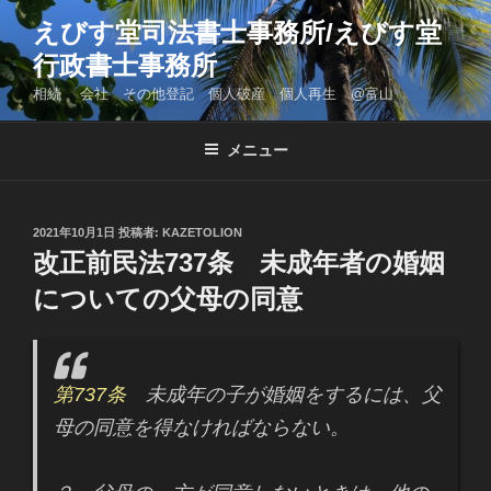
コ
えびす堂司法書士事務所/えびす堂
ン
行政書士事務所
テ
ン
相続 会社 その他登記 個人破産 個人再生 @富山
ツ
へ
メニュー
ス
キ
ッ
投
2021年10月1日
投稿者:
KAZETOLION
プ
稿
改正前民法737条 未成年者の婚姻
日:
についての父母の同意
第737条
未成年の子が婚姻をするには、父
母の同意を得なければならない。