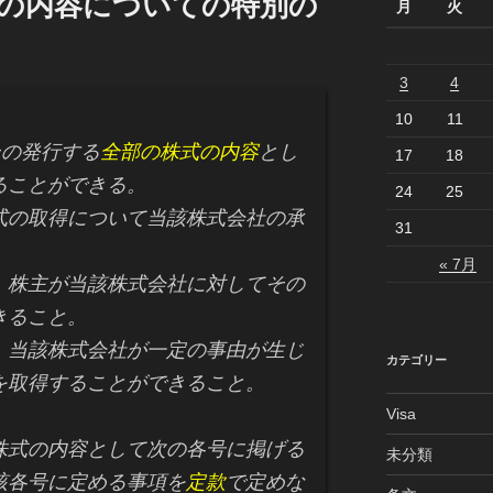
式の内容についての特別の
月
火
3
4
10
11
その発行する
全部の株式の内容
とし
17
18
ることができる。
24
25
の取得について当該株式会社の承
31
« 7月
株主が当該株式会社に対してその
きること。
当該株式会社が一定の事由が生じ
カテゴリー
を取得することができること。
Visa
株式の内容として次の各号に掲げる
未分類
該各号に定める事項を
定款
で定めな