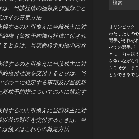
索:
きは、当該社債の種類及び種類ごと
又はその算定方法
得するのと引換えに当該株主に対
オリンピック
わたしたちの
予約権（新株予約権付社債に付され
選手がそれぞ
するときは、当該新株予約権の内容
べての選手が
とに 力を競
を争いながら
得するのと引換えに当該株主に対
クこそが ま
予約権付社債を交付するときは、当
とができるでし
いてのニに規定する事項及び当該新
た新株予約権についてのホに規定す
得するのと引換えに当該株主に対
等以外の財産を交付するときは、当
くは額又はこれらの算定方法