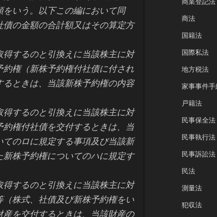
商業登記法
類をいう。以下この編において同
商法
社債の金額の合計額又はその算定方
国籍法
国際私法
得するのと引換えに当該株主に対
予約権（新株予約権付社債に付され
地方税法
するときは、当該新株予約権の内容
家事事件手
戸籍法
得するのと引換えに当該株主に対
民事保全法
予約権付社債を交付するときは、当
民事執行法
いてのロに規定する事項及び当該新
民事訴訟法
た新株予約権についてのハに規定す
民法
得するのと引換えに当該株主に対
測量法
等（株式、社債及び新株予約権をい
犯収法
財産を交付するときは、当該財産の