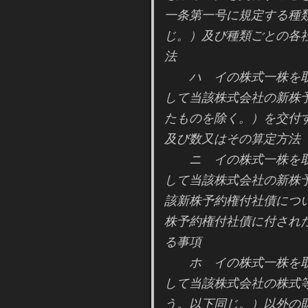
一条第一号に規定する種
じ。）及び種類ごとの各
法
ハ イの株式一株を取
して当該株式会社の新株
たものを除く。）を交付
及び数又はその算定方法
ニ イの株式一株を取
して当該株式会社の新株
該新株予約権付社債につ
株予約権付社債に付され
る事項
ホ イの株式一株を取
して当該株式会社の株式
う。以下同じ。）以外の