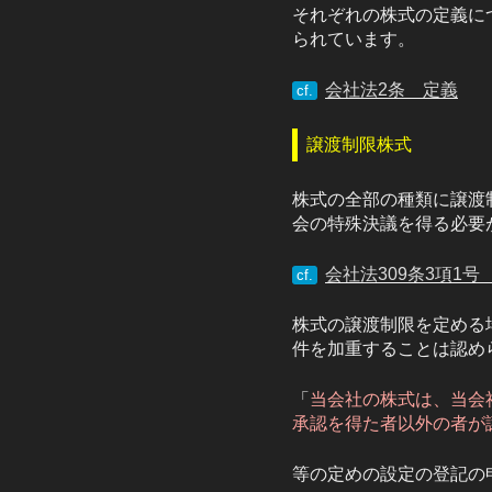
それぞれの株式の定義につ
られています。
会社法2条 定義
cf.
譲渡制限株式
株式の全部の種類に譲渡
会の特殊決議を得る必要
会社法309条3項1
cf.
株式の譲渡制限を定める
件を加重することは認め
「
当会社の株式は、当会
承認を得た者以外の者が
等の定めの設定の登記の