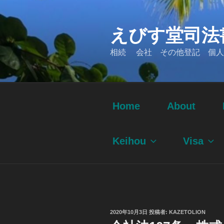
コ
ン
えびす堂司法
テ
ン
相続 会社 その他登記 個人
ツ
へ
ス
キ
ッ
Home
About
プ
Keihou
Visa
投
2020年10月3日
投稿者:
KAZETOLION
稿