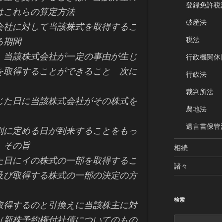
登録免許税
はこれらの算定方法
破産法
社に対して当該株式を取得するこ
税法
る期間
当該株式会社が一定の事由が生じ
行政機関休
を取得することができること 次に
行政法
裁判所法
た日に当該株式会社がその株式を
農地法
遺言書保管
に定める日が到来することをもっ
、その旨
相続
日にイの株式の一部を取得するこ
諸々
及び取得する株式の一部の決定の方
検索
得するのと引換えに当該株主に対
（新株予約権付社債についてのもの
検