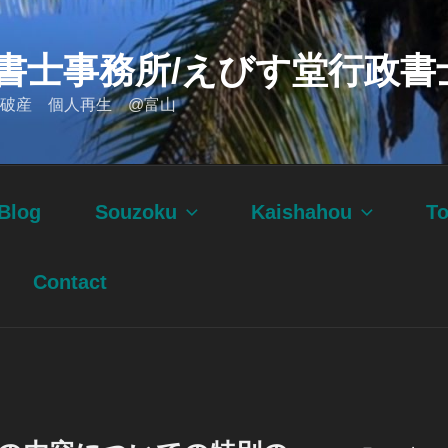
書士事務所/えびす堂行政書
破産 個人再生 @富山
Blog
Souzoku
Kaishahou
T
Contact