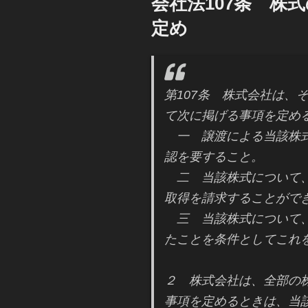
会社法107条 株
日:
定め
第107条 株式会社は、
て次に掲げる事項を定め
一 譲渡による当該株式
認を要すること。
二 当該株式について、
取得を請求することがで
三 当該株式について、
たことを条件としてこれ
２ 株式会社は、全部の
事項を定めるときは、当