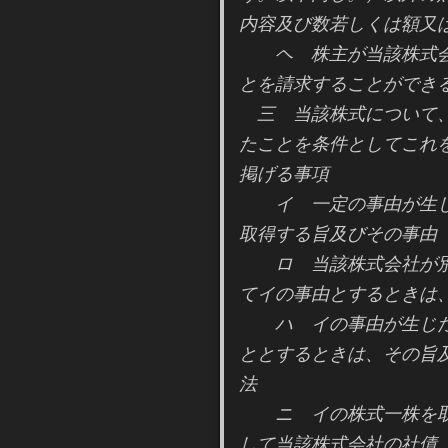
内容及び数若しくは額又
ヘ 株主が当該株式会
とを請求することができ
三 当該株式について、
たことを条件としてこれ
掲げる事項
イ 一定の事由が生じ
取得する旨及びその事由
ロ 当該株式会社が別
てイの事由とするときは
ハ イの事由が生じた
ととするときは、その旨
法
ニ イの株式一株を取
して当該株式会社の社債