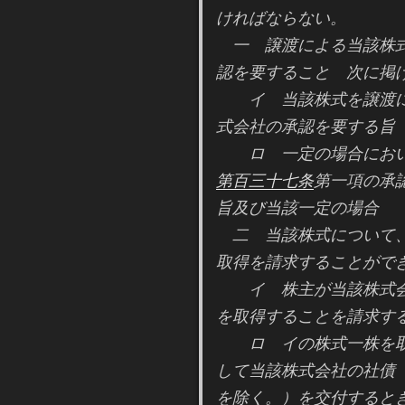
ければならない。
一 譲渡による当該株式
認を要すること 次に掲
イ 当該株式を譲渡に
式会社の承認を要する旨
ロ 一定の場合におい
第百三十七条
第一項の承
旨及び当該一定の場合
二 当該株式について、
取得を請求することがで
イ 株主が当該株式会
を取得することを請求す
ロ イの株式一株を取
して当該株式会社の社債
を除く。）を交付すると