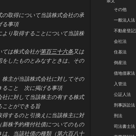
条文
その他
の取得について当該株式会社の承
一般法人法
げる事項
不動産登記
より取得することについて当該株
会社法
ては株式会社が
第百三十六条
又は
住基法
認をしたものとみなすときは、その
倒産法
借地借家法
株主が当該株式会社に対してその
入管法
きること 次に掲げる事項
公証人法
社に対して当該株主の有する株式
刑事訴訟法
ることができる旨
得するのと引換えに当該株主に対
刑法
（新株予約権付社債についてのもの
司法書士法
きは、当該社債の種類（第六百八十