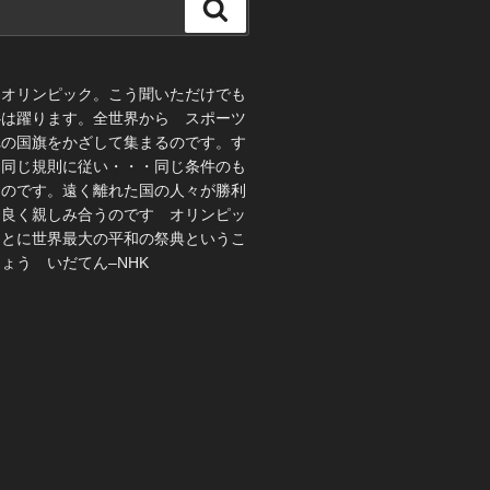
検
索
、オリンピック。こう聞いただけでも
心は躍ります。全世界から スポーツ
れの国旗をかざして集まるのです。す
 同じ規則に従い・・・同じ条件のも
うのです。遠く離れた国の人々が勝利
仲良く親しみ合うのです オリンピッ
ことに世界最大の平和の祭典というこ
ょう いだてん–NHK