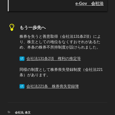
e-Gov 会社法
もう一歩先へ
株券を失うと善意取得（会社法131条2項）によ
り、株主としての地位をなくすおそれがあるた
め、本条の株券不所持制度が設けられました。
会社法131条2項 権利の推定等
cf.
同様の制度として株券喪失登録制度（会社法221
条）があります。
会社法221条 株券喪失登録簿
cf.
カ
会社法
,
条文