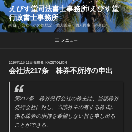
コ
えびす堂司法書士事務所/えびす堂
ン
行政書士事務所
テ
ン
相続 会社 その他登記 個人破産 個人再生 @富山
ツ
へ
メニュー
ス
キ
ッ
投
2020年11月12日
投稿者:
KAZETOLION
プ
稿
会社法217条 株券不所持の申出
日:
第217条 株券発行会社の株主は、当該株券
発行会社に対し、当該株主の有する株式に
係る株券の所持を希望しない旨を申し出る
ことができる。