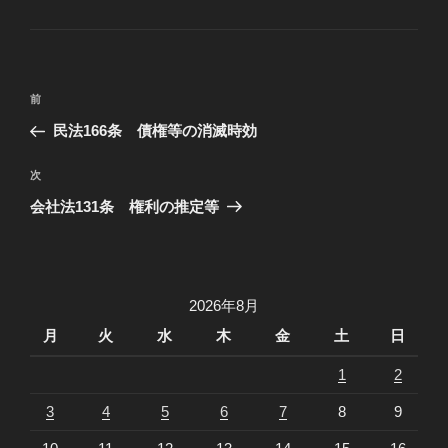
テ
ゴ
リ
ー
投
過
前
稿
去
民法166条 債権等の消滅時効
ナ
の
ビ
投
次
次
稿
ゲ
の
会社法131条 権利の推定等
投
ー
稿
シ
ョ
2026年8月
ン
月
火
水
木
金
土
日
1
2
3
4
5
6
7
8
9