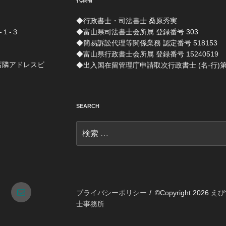
代表者
◆行政書士・司法書士 桑原秀実
-１-３
◆富山県司法書士会所属 登録番号 303
◆簡易訴訟代理等関係業務 認定番号 518153
◆富山県行政書士会所属 登録番号 15240519
店隣アドレスビ
◆出入国在留管理庁申請取次行政書士 (名-行)第 1
SEARCH
検
索:
tagram
メ
プライバシーポリシー
©Copyright 2026
えび
士事務所
ー
ル