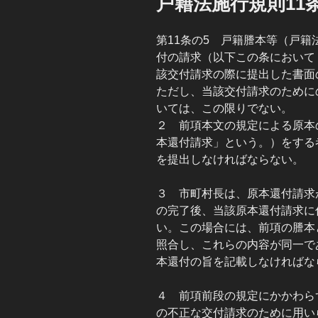
戸籍法施行規則11
日:
第11条の5 戸籍謄本等（戸
付の請求（以下この条において
該交付請求の際に提出した書面
ただし、当該交付請求のために
いては、この限りでない。
２ 前項本文の規定による原本
本還付請求」という。）をする
を提出しなければならない。
３ 市町村長は、原本還付請求
の完了後、当該原本還付請求に
い。この場合には、前項の謄本
照合し、これらの内容が同一で
本還付の旨を記載しなければな
４ 前項前段の規定にかかわら
の不正な交付請求のために用い