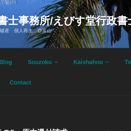
書士事務所/えびす堂行政書
破産 個人再生 @富山
Blog
Souzoku
Kaishahou
T
Contact