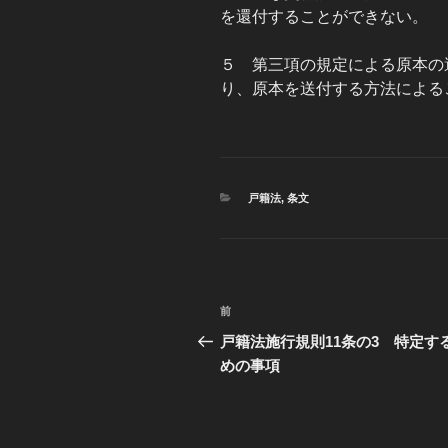
を還付することができない。
５ 第三項の規定による原本の
り、原本を送付する方法による
カ
戸籍法
,
条文
テ
ゴ
リ
ー
投
前
過
稿
去
戸籍法施行規則11条の3 特定す
の
めの事項
ナ
投
ビ
稿