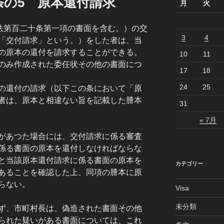
条の5 原本還付請求
月
火
籍法第百二十条第一項の書面を含む。）の交
3
4
「交付請求」という。）をした者は、当
の原本の還付を請求することができる。
10
11
のみ作成された委任状その他の書面につ
17
18
24
25
の還付の請求（以下この条において「原
者は、原本と相違ない旨を記載した謄本
31
« 7月
があつた場合には、交付請求に係る審査
係る書面の原本を還付しなければならな
と当該原本還付請求に係る書面の原本を
カテゴリー
あることを確認した上、同項の謄本に原
らない。
Visa
未分類
ず、市町村長は、偽造された書面その他
られた疑いがある書面については、これ