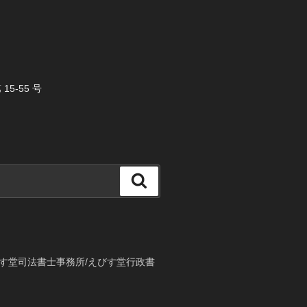
5-55 号
検
索
す堂司法書士事務所/えびす堂行政書