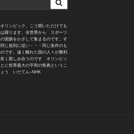
検
索
、オリンピック。こう聞いただけでも
心は躍ります。全世界から スポーツ
れの国旗をかざして集まるのです。す
 同じ規則に従い・・・同じ条件のも
うのです。遠く離れた国の人々が勝利
仲良く親しみ合うのです オリンピッ
ことに世界最大の平和の祭典というこ
ょう いだてん–NHK