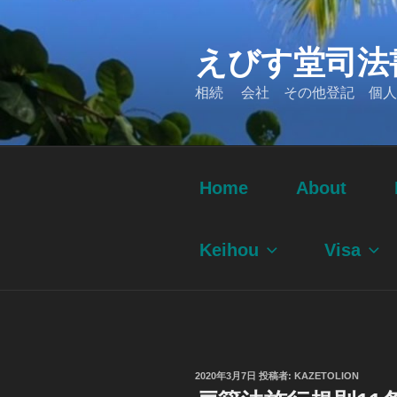
コ
ン
えびす堂司法
テ
ン
相続 会社 その他登記 個人
ツ
へ
ス
キ
ッ
Home
About
プ
Keihou
Visa
投
2020年3月7日
投稿者:
KAZETOLION
稿