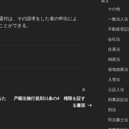
条文
その他
還付は、その請求をした者の申出によ
一般法人法
ことができる。
不動産登記
会社法
住基法
倒産法
借地借家法
入管法
公証人法
次
次
の
るた
戸籍法施行規則11条の4 権限を証す
刑事訴訟法
投
る書面
刑法
稿
司法書士法