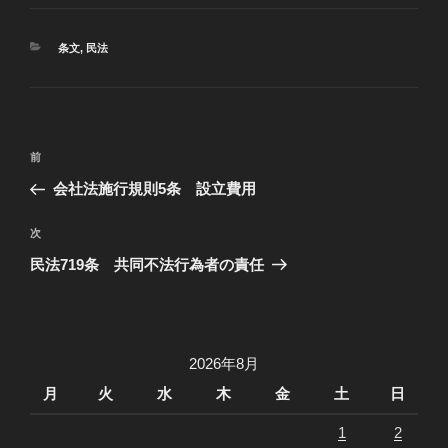
カ
条文
,
民法
テ
ゴ
リ
ー
投
過
前
稿
去
会社法施行規則5条 設立費用
ナ
の
ビ
投
次
次
稿
ゲ
の
民法719条 共同不法行為者の責任
投
ー
稿
シ
ョ
2026年8月
ン
月
火
水
木
金
土
日
1
2