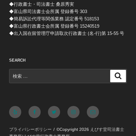
◆行政書士・司法書士 桑原秀実
◆富山県司法書士会所属 登録番号 303
◆簡易訴訟代理等関係業務 認定番号 518153
◆富山県行政書士会所属 登録番号 15240519
◆出入国在留管理庁申請取次行政書士 (名-行)第 15-55 号
SEARCH
検
検
索
索:
Yelp
Facebook
Twitter
Instagram
メ
ー
プライバシーポリシー
©Copyright 2026
えびす堂司法書士
ル