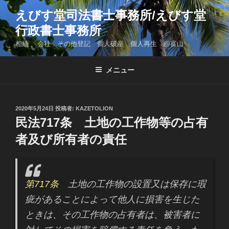
コ
えびす堂司法書士事務所/えびす堂
ン
行政書士事務所
テ
ン
相続 会社 その他登記 個人破産 個人再生 @富山
ツ
へ
メニュー
ス
キ
ッ
投
2020年5月24日
投稿者:
KAZETOLION
プ
稿
民法717条 土地の工作物等の占有
日:
者及び所有者の責任
第717条
土地の工作物の設置又は保存に瑕
疵があることによって他人に損害を生じた
ときは、その工作物の占有者は、被害者に