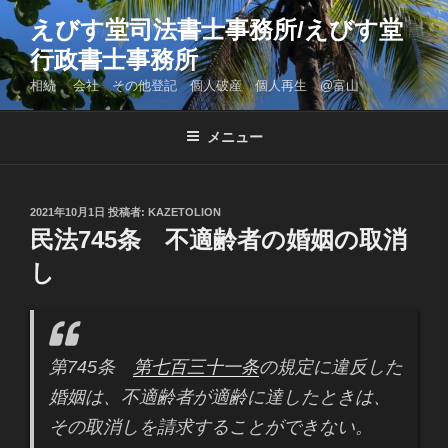
コ
えびす堂司法書士事務所/えびす堂
ン
行政書士事務所
テ
ン
相続 会社 その他登記 個人破産 個人再生 @富山
ツ
へ
メニュー
ス
キ
ッ
投
2021年10月1日
投稿者:
KAZETOLION
プ
稿
民法745条 不適齢者の婚姻の取消
日:
し
第745条
第七百三十一条
の規定に違反した
婚姻は、不適齢者が適齢に達したときは、
その取消しを請求することができない。