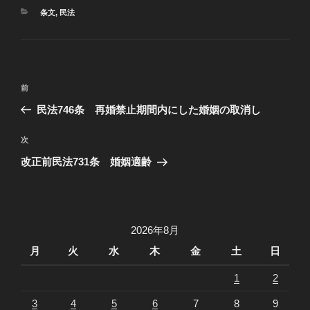
カ
条文
,
民法
テ
ゴ
リ
ー
投
過
前
稿
去
民法746条 再婚禁止期間内にした婚姻の取消し
ナ
の
ビ
投
次
次
稿
ゲ
の
改正前民法731条 婚姻適齢
投
ー
稿
シ
ョ
2026年8月
ン
月
火
水
木
金
土
日
1
2
3
4
5
6
7
8
9