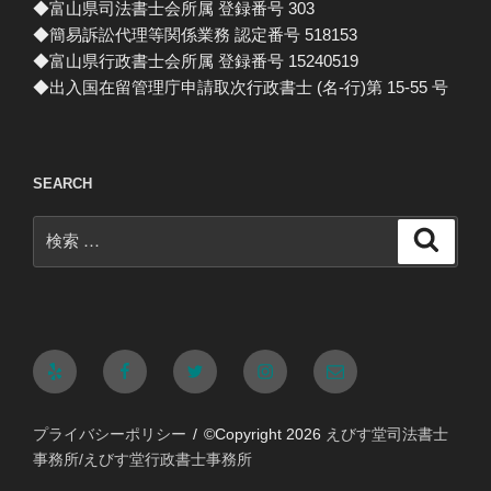
◆富山県司法書士会所属 登録番号 303
◆簡易訴訟代理等関係業務 認定番号 518153
◆富山県行政書士会所属 登録番号 15240519
◆出入国在留管理庁申請取次行政書士 (名-行)第 15-55 号
SEARCH
検
検
索
索:
Yelp
Facebook
Twitter
Instagram
メ
ー
プライバシーポリシー
©Copyright 2026
えびす堂司法書士
ル
事務所/えびす堂行政書士事務所