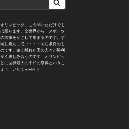
検
索
、オリンピック。こう聞いただけでも
心は躍ります。全世界から スポーツ
れの国旗をかざして集まるのです。す
 同じ規則に従い・・・同じ条件のも
うのです。遠く離れた国の人々が勝利
仲良く親しみ合うのです オリンピッ
ことに世界最大の平和の祭典というこ
ょう いだてん–NHK