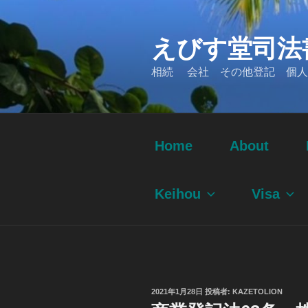
コ
ン
えびす堂司法
テ
ン
相続 会社 その他登記 個人
ツ
へ
ス
キ
ッ
Home
About
プ
Keihou
Visa
投
2021年1月28日
投稿者:
KAZETOLION
稿