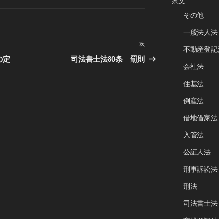
条文
その他
一般法人法
次
次
不動産登記
の
の定
司法書士法80条 罰則
会社法
投
稿
住基法
倒産法
借地借家法
入管法
公証人法
刑事訴訟法
刑法
司法書士法