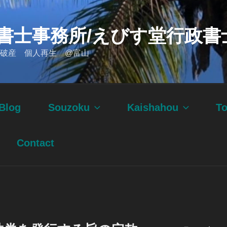
書士事務所/えびす堂行政書
破産 個人再生 @富山
Blog
Souzoku
Kaishahou
T
Contact