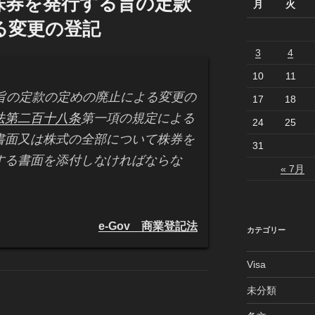
株券を発行する旨の定款
月
火
る変更の登記
3
4
10
11
る旨の定款の定めの廃止による変更の
17
18
法第二百十八条
第一項の規定による
24
25
書面又は株式の全部について株券を
31
する書面を添付しなければならな
« 7月
e-Gov 商業登記法
カテゴリー
Visa
未分類