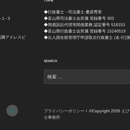
代表者
◆行政書士・司法書士 桑原秀実
-１-３
◆富山県司法書士会所属 登録番号 303
◆簡易訴訟代理等関係業務 認定番号 518153
◆富山県行政書士会所属 登録番号 15240519
店隣アドレスビ
◆出入国在留管理庁申請取次行政書士 (名-行)第 1
SEARCH
検
索:
tagram
メ
プライバシーポリシー
©Copyright 2026
えび
士事務所
ー
ル