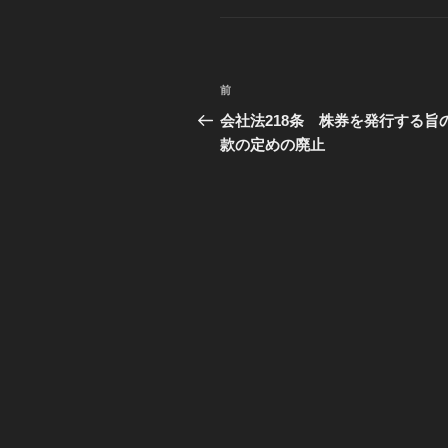
ゴ
リ
ー
投
前
過
稿
去
会社法218条 株券を発行する旨
の
款の定めの廃止
ナ
投
ビ
稿
ゲ
ー
シ
ョ
ン