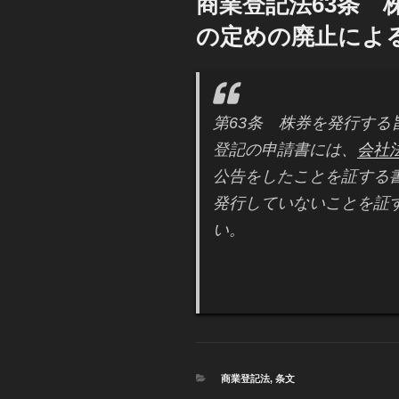
商業登記法63条 
日:
の定めの廃止によ
第63条 株券を発行す
登記の申請書には、
会社
公告をしたことを証する
発行していないことを証
い。
カ
商業登記法
,
条文
テ