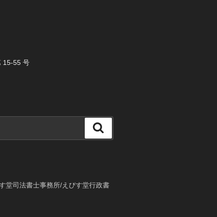
5-55 号
検
索
す堂司法書士事務所/えびす堂行政書