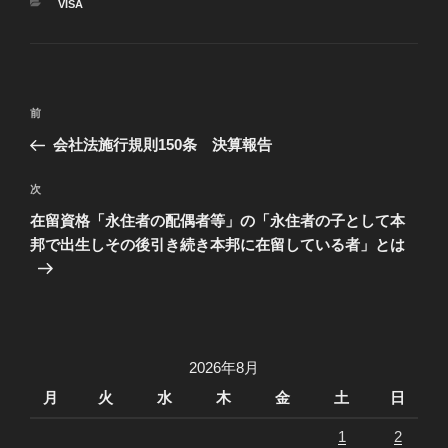
カ
VISA
テ
ゴ
リ
ー
投
過
前
稿
去
会社法施行規則150条 決算報告
ナ
の
ビ
投
次
次
稿
ゲ
の
在留資格「永住者の配偶者等」の「永住者の子として本
投
ー
邦で出生しその後引き続き本邦に在留している者」とは
稿
シ
ョ
ン
2026年8月
月
火
水
木
金
土
日
1
2