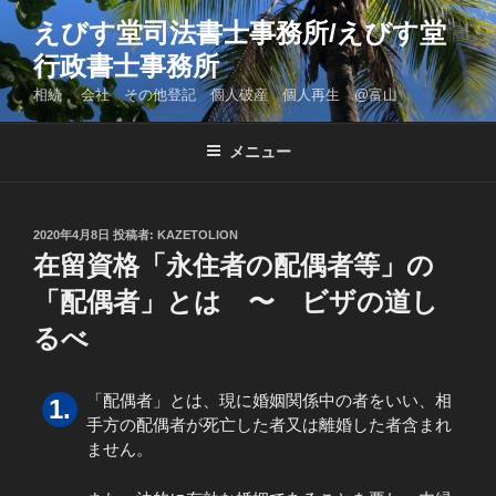
コ
えびす堂司法書士事務所/えびす堂
ン
行政書士事務所
テ
ン
相続 会社 その他登記 個人破産 個人再生 @富山
ツ
へ
メニュー
ス
キ
ッ
投
2020年4月8日
投稿者:
KAZETOLION
プ
稿
在留資格「永住者の配偶者等」の
日:
「配偶者」とは 〜 ビザの道し
るべ
「配偶者」とは、現に婚姻関係中の者をいい、相
手方の配偶者が死亡した者又は離婚した者含まれ
ません。