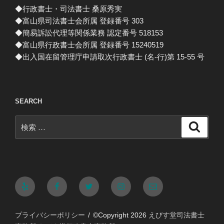
◆行政書士・司法書士 桑原秀実
◆富山県司法書士会所属 登録番号 303
◆簡易訴訟代理等関係業務 認定番号 518153
◆富山県行政書士会所属 登録番号 15240519
◆出入国在留管理庁申請取次行政書士 (名-行)第 15-55 号
SEARCH
検
検
索
索:
Yelp
Facebook
Twitter
Instagram
メ
ー
プライバシーポリシー
©Copyright 2026
えびす堂司法書士
ル