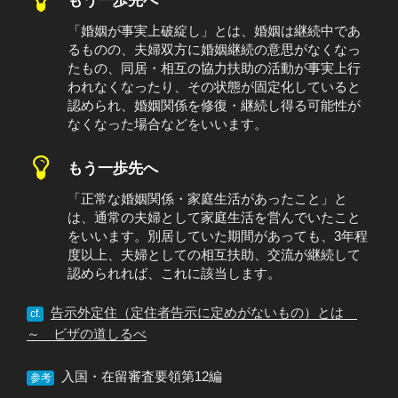
「婚姻が事実上破綻し」とは、婚姻は継続中であ
るものの、夫婦双方に婚姻継続の意思がなくなっ
たもの、同居・相互の協力扶助の活動が事実上行
われなくなったり、その状態が固定化していると
認められ、婚姻関係を修復・継続し得る可能性が
なくなった場合などをいいます。
もう一歩先へ
「正常な婚姻関係・家庭生活があったこと」と
は、通常の夫婦として家庭生活を営んでいたこと
をいいます。別居していた期間があっても、3年程
度以上、夫婦としての相互扶助、交流が継続して
認められれば、これに該当します。
告示外定住（定住者告示に定めがないもの）とは
cf.
～ ビザの道しるべ
入国・在留審査要領第12編
参考