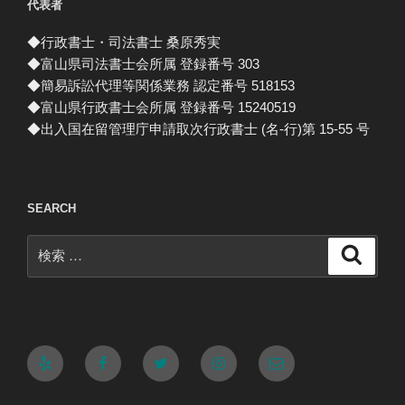
代表者
◆行政書士・司法書士 桑原秀実
◆富山県司法書士会所属 登録番号 303
◆簡易訴訟代理等関係業務 認定番号 518153
◆富山県行政書士会所属 登録番号 15240519
◆出入国在留管理庁申請取次行政書士 (名-行)第 15-55 号
SEARCH
検
検
索
索:
Yelp
Facebook
Twitter
Instagram
メ
ー