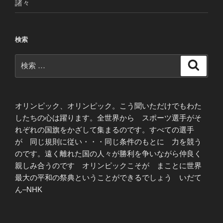
諸々
検索
検
検
索
索:
オリンピック、オリンピック。こう聞いただけでもわた
したちの心は躍ります。全世界から スポーツ選手がそ
れぞれの国旗をかざして集まるのです。すべての選手
が 同じ規則に従い・・・同じ条件のもとに 力を競う
のです。遠く離れた国の人々が勝利を争いながら仲良く
親しみ合うのです オリンピックこそが まことに世界
最大の平和の祭典ということができるでしょう いだて
ん–NHK