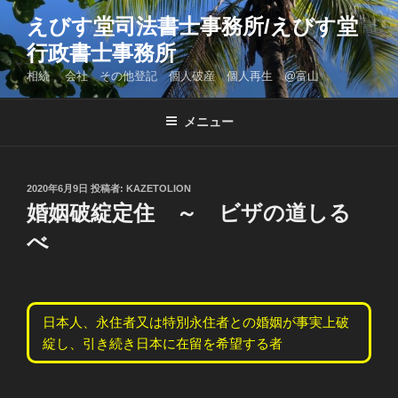
コ
えびす堂司法書士事務所/えびす堂
ン
行政書士事務所
テ
ン
相続 会社 その他登記 個人破産 個人再生 @富山
ツ
へ
メニュー
ス
キ
ッ
投
2020年6月9日
投稿者:
KAZETOLION
プ
稿
婚姻破綻定住 ～ ビザの道しる
日:
べ
日本人、永住者又は特別永住者との婚姻が事実上破
綻し、引き続き日本に在留を希望する者