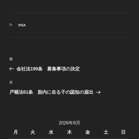
カ
VISA
テ
ゴ
リ
ー
投
過
前
稿
去
会社法199条 募集事項の決定
ナ
の
ビ
投
次
次
稿
ゲ
の
戸籍法61条 胎内に在る子の認知の届出
投
ー
稿
シ
ョ
2026年8月
ン
月
火
水
木
金
土
日