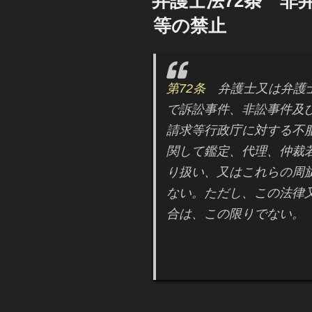
弁護士法72条 非
日:
等の禁止
第72条
弁護士又は弁護士
で訴訟事件、非訟事件及
請求等行政庁に対する不
関して鑑定、代理、仲裁
り扱い、又はこれらの周
ない。ただし、この法律
合は、この限りでない。