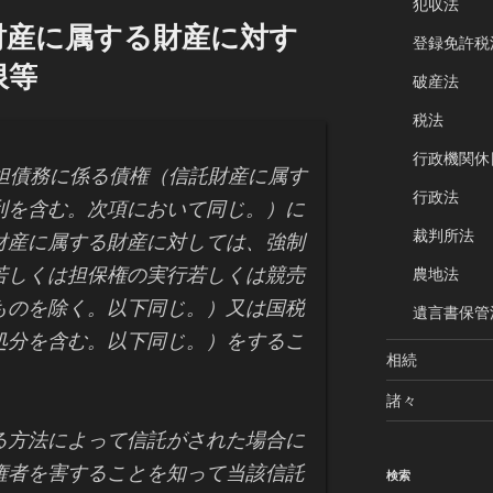
犯収法
財産に属する財産に対す
登録免許税
限等
破産法
税法
行政機関休
債務に係る債権（信託財産に属す
行政法
利を含む。次項において同じ。）に
裁判所法
財産に属する財産に対しては、強制
若しくは担保権の実行若しくは競売
農地法
ものを除く。以下同じ。）又は国税
遺言書保管
処分を含む。以下同じ。）をするこ
相続
諸々
る方法によって信託がされた場合に
権者を害することを知って当該信託
検索