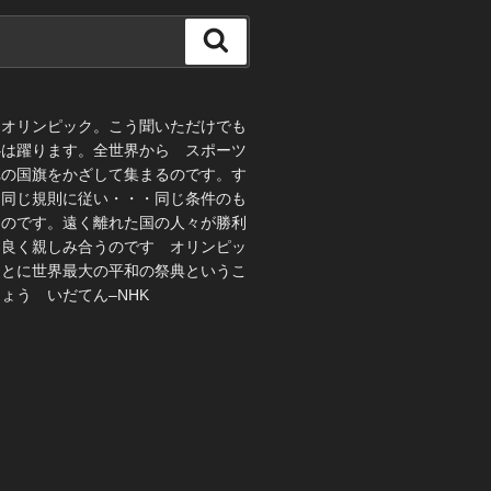
検
索
、オリンピック。こう聞いただけでも
心は躍ります。全世界から スポーツ
れの国旗をかざして集まるのです。す
 同じ規則に従い・・・同じ条件のも
うのです。遠く離れた国の人々が勝利
仲良く親しみ合うのです オリンピッ
ことに世界最大の平和の祭典というこ
ょう いだてん–NHK