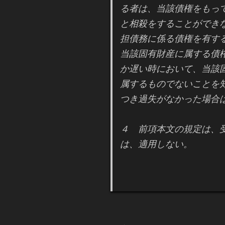
る者は、当該債権をもっ
と相殺をすることができ
担債務に係る債権を有す
当該固有財産に属する債
か遅い時において、当該
属するものでないことを
つき過失がなかった場合
４ 前項本文の規定は、
は、適用しない。