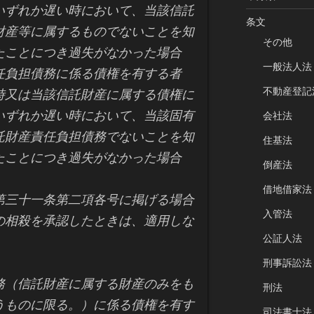
いずれか遅い時において、当該信託
条文
財産等に属するものでないことを知
その他
たことにつき過失がなかった場合
一般法人法
負担債務に係る債権を有する者
不動産登記
時又は当該信託財産に属する債権に
いずれか遅い時において、当該固有
会社法
託財産責任負担債務でないことを知
住基法
たことにつき過失がなかった場合
倒産法
借地借家法
第三十一条第二項各号に掲げる場合
入管法
の相殺を承認したときは、適用しな
公証人法
刑事訴訟法
務（信託財産に属する財産のみをも
刑法
うものに限る。）に係る債権を有す
司法書士法