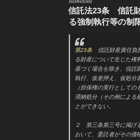
投
2023年6月28日
稿
信託法23条 信託
日:
る強制執行等の制
第23条
信託財産責任負担
る財産について生じた権
基づく場合を除き、信託
執行、仮差押え、仮処分
（担保権の実行としての
滞納処分（その例による
とができない。
２ 第三条第三号に掲げ
おいて、委託者がその債