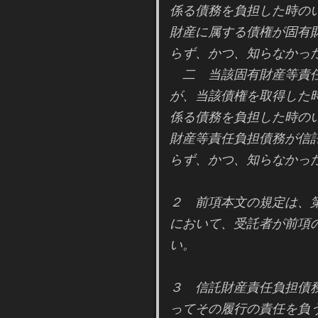
係る債務を負担した時の
財産に属する債権が固有
らず、かつ、知らなかっ
二 当該固有財産等責任
が、当該債権を取得した
係る債務を負担した時の
財産等責任負担債務が信
らず、かつ、知らなかっ
２ 前項本文の規定は、
において、受託者が前項
い。
３ 信託財産責任負担債
ってその履行の責任を負