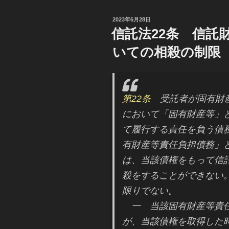
投
2023年6月28日
稿
信託法22条 信託
日:
いての相殺の制限
第22条
受託者が固有財産
において「固有財産等」
て履行する責任を負う債
有財産等責任負担債務」
は、当該債権をもって信
殺をすることができない
限りでない。
一 当該固有財産等責任
が、当該債権を取得した