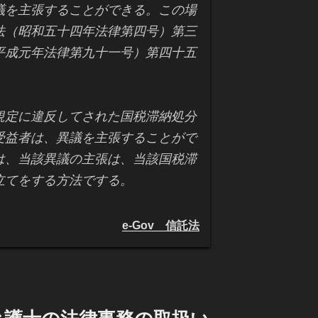
議を主張することができる。この場
法（昭和五十四年法律第四号）第三
平成元年法律第九十一号）第四十五
規定に違反してされた国税滞納処分
受益者は、異議を主張することがで
は、当該異議の主張は、当該国税滞
立てをする方法でする。
e-Gov 信託法