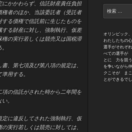
定にかかわらず、信託財産責任負担
検
債権者のほか、当該委託者（受託者
索:
対する債権で信託前に生じたものを
属する財産に対し、強制執行、仮差
オリンピック
保権の実行若しくは競売又は国税滞
わたしたちの
選手がそれぞ
る。
べての選手が
とに 力を競
し書、第七項及び第八項の規定は、
を争いながら
クこそが ま
て準用する。
とができるでし
二項の信託がされた時から二年間を
ない。
規定に違反してされた強制執行、仮
権の実行若しくは競売に対しては、