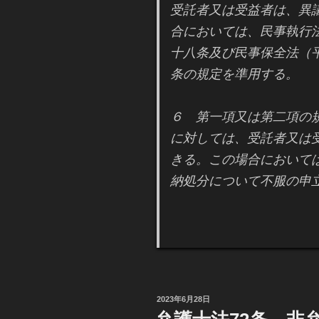
受託者又は受益者は、異
合においては、民事執行
十八条及び民事保全法（
条の規定を準用する。
６ 第一項又は第二項の
に対しては、受託者又は
きる。この場合において
納処分について不服の申
投
2023年6月28日
稿