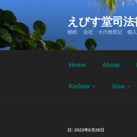
コ
ン
えびす堂司法
テ
ン
相続 会社 その他登記 個人
ツ
へ
ス
キ
ッ
Home
About
プ
Keihou
Visa
日: 2023年6月28日