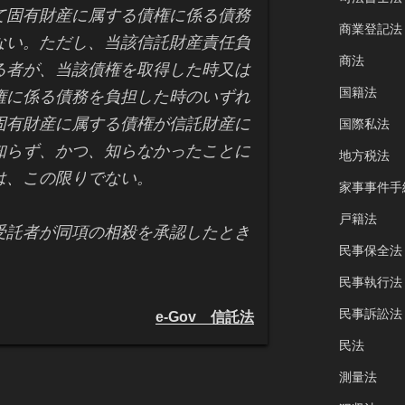
て固有財産に属する債権に係る債務
商業登記法
ない。ただし、当該信託財産責任負
商法
る者が、当該債権を取得した時又は
国籍法
権に係る債務を負担した時のいずれ
固有財産に属する債権が信託財産に
国際私法
知らず、かつ、知らなかったことに
地方税法
は、この限りでない。
家事事件手
戸籍法
受託者が同項の相殺を承認したとき
民事保全法
民事執行法
民事訴訟法
e-Gov 信託法
民法
測量法