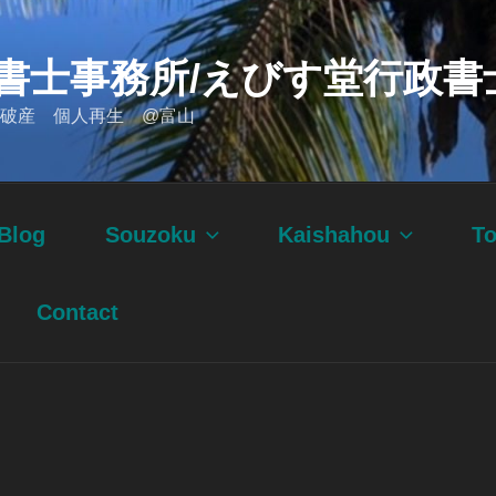
書士事務所/えびす堂行政書
破産 個人再生 @富山
Blog
Souzoku
Kaishahou
T
Contact