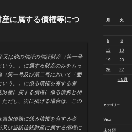
財産に属する債権等につ
月
火
5
6
12
13
又は他の信託の信託財産（第一号
19
20
という。）に属する財産のみをもっ
26
27
務（第一号及び第二号において「固
« 5月
という。）に係る債権を有する者
託財産に属する債権に係る債務と相
。ただし、次に掲げる場合は、この
カテゴリー
負担債務に係る債権を有する者
Visa
時又は当該信託財産に属する債権に
未分類