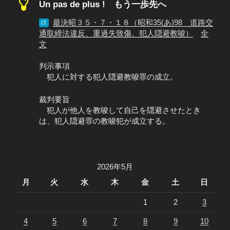
Un pas de plus ! もう一歩先へ
最決昭３５・７・１８（昭和35(あ)98 道路交
cf.
通取締法違反、重過失致傷、犯人隠避教唆）
全
文
判示事項
犯人に対する犯人隠避教唆罪の成立。
裁判要旨
犯人が他人を教唆して自己を隠避させたとき
は、犯人隠避罪の教唆犯が成立する。
2026年5月
月
火
水
木
金
土
日
1
2
3
4
5
6
7
8
9
10