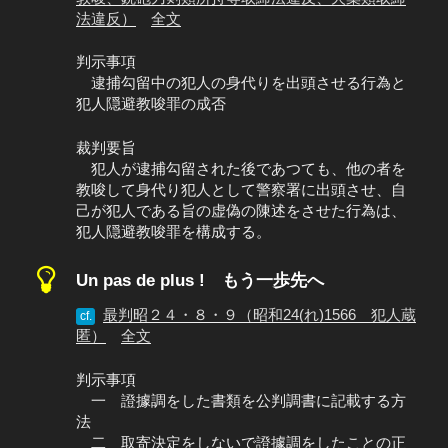
法違反）
全文
判示事項
逮捕勾留中の犯人の身代りを出頭させる行為と
犯人隠避教唆罪の成否
裁判要旨
犯人が逮捕勾留された後であつても、他の者を
教唆して身代り犯人として警察署に出頭させ、自
己が犯人である旨の虚偽の陳述をさせた行為は、
犯人隠避教唆罪を構成する。
Un pas de plus ! もう一歩先へ
最判昭２４・８・９（昭和24(れ)1566 犯人蔵
cf.
匿）
全文
判示事項
一 證據調をした書類を公判調書に記載する方
法
二 取寄決定をしないで證據調をしたことの正