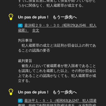
すでに捜査官憲に発覚して捜査が始つているかど
うかに関係なく、犯人蔵匿罪が成立する。
Un pas de plus ! もう一歩先へ
最決昭２９・９・３０（昭和29(あ)546 犯人
cf.
蔵匿）
全文
判示事項
犯人蔵匿罪の成立と法廷刑が罰金以上の刑であ
ることの認識の要否
裁判要旨
被告人において被蔵匿者が密入国者であること
を認識してこれを蔵匿した以上、その刑が罰金以
上であることの認識がなくても、犯人蔵匿罪が成
立する。
Un pas de plus ! もう一歩先へ
最決平１・５・１（昭和63(あ)247 犯人隠避
cf.
教唆、銃砲刀剣類所持等取締法違反、火薬類取締