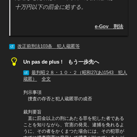
十万円以下の罰金に処する。
e-Gov 刑法
改正前刑法103条 犯人蔵匿等
cf.
Un pas de plus ! もう一歩先へ
最判昭２８・１０・２（昭和27(あ)1543 犯人
cf.
蔵匿）
全文
判示事項
捜査の存否と犯人蔵匿罪の成否
裁判要旨
直に罰金以上の刑にあたる罪を犯した者である
ことを知りながら、官憲の発見、逮捕を免れるよ
うに、その者をかくまつた場合には、その犯罪が