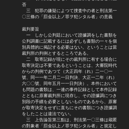
否
三 犯罪の嫌疑によつて捜査中の者と刑法第一
〇三條の「罰金以上ノ罪ヲ犯シタル者」の意義
裁判要旨
一 しかし公判廷において證據調をした書類を
公判調書に記載するには必ずしも書類の一々を個
別具體的に掲記する必要はない。ということは當
裁判所の判例とするところである。
二 取寄記録が現にその裁判所に有する場合に
取寄決定は不要であるということは、大審院時代
からの判例であつて（大正四年（れ）二一〇一
號、同一一年二月二一日判決、大正一二年（れ）
六〇〇號、同年五月一一日判決）。本件において
も問題の書類は、一連の事件記録として本件記録
とともに原審裁判所に現存し、その證據調につき
別段の手續を必要としないものであるから、原審
が取寄決定をせずに直ちにその書類につき證據調
をしたことは違法でない。
三 上告論旨第三點は、刑法第一〇三條は蔵匿
の對象者「罰金以上ノ罪ヲ犯シタル者」と規定し