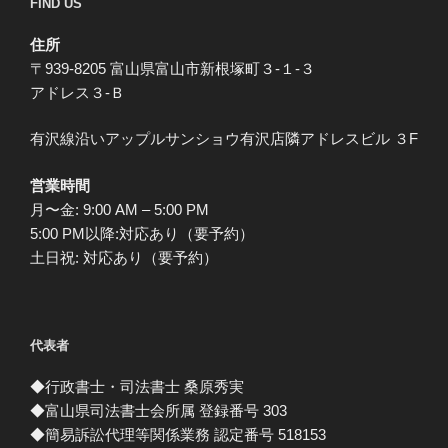
FIND US
住所
〒939-8205 富山県富山市新根塚町３-１-３
アドレス３-Ｂ
有沢線沿いアップルサンショウ有沢店隣アドレスビル ３F
営業時間
月〜金: 9:00 AM – 5:00 PM
5:00 PM以降:対応あり（要予約）
土日祝: 対応あり（要予約）
代表者
◆行政書士・司法書士 桑原秀実
◆富山県司法書士会所属 登録番号 303
◆簡易訴訟代理等関係業務 認定番号 518153