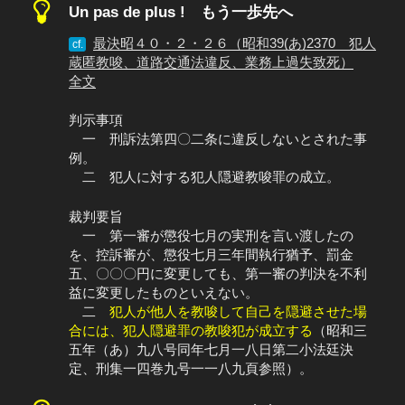
Un pas de plus ! もう一歩先へ
最決昭４０・２・２６（昭和39(あ)2370 犯人
cf.
蔵匿教唆、道路交通法違反、業務上過失致死）
全文
判示事項
一 刑訴法第四〇二条に違反しないとされた事
例。
二 犯人に対する犯人隠避教唆罪の成立。
裁判要旨
一 第一審が懲役七月の実刑を言い渡したの
を、控訴審が、懲役七月三年間執行猶予、罰金
五、〇〇〇円に変更しても、第一審の判決を不利
益に変更したものといえない。
二
犯人が他人を教唆して自己を隠避させた場
合には、犯人隠避罪の教唆犯が成立する
（昭和三
五年（あ）九八号同年七月一八日第二小法廷決
定、刑集一四巻九号一一八九頁参照）。