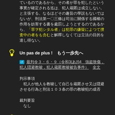
ているのであるから、その者が罪を犯したという
事實が確定される迄は、犯人蔵匿は成立しない。
と主張する。なるほどその趣旨の學説もないでは
ないが、刑法第一〇三條は司法に關係する國權の
作用を妨害する書を處罰しようとするのであるか
ら、
「罪ヲ犯シタル者」は犯罪の嫌疑によつて捜
査中の者をも含む
と解釋しなくては立法の目的を
達し得ない。
Un pas de plus ! もう一歩先へ
最判令３・６・９（令和3(あ)54 強盗致傷，
cf.
犯人隠避教唆，犯人蔵匿教唆被告事件）
全文
判示事項
犯人が他人を教唆して自己を蔵匿させ又は隠避
させる行為と刑法１０３条の罪の教唆犯の成否
裁判要旨
なし