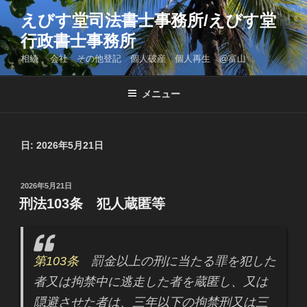
コ
えびす堂司法書士事務所/えびす堂
ン
行政書士事務所
テ
ン
相続 会社 その他登記 個人破産 個人再生 @富山
ツ
へ
メニュー
ス
キ
ッ
日: 2026年5月21日
プ
投
2026年5月21日
稿
刑法103条 犯人蔵匿等
日:
第103条
罰金以上の刑に当たる罪を犯した
者又は拘禁中に逃走した者を蔵匿し、又は
隠避させた者は、三年以下の拘禁刑又は三