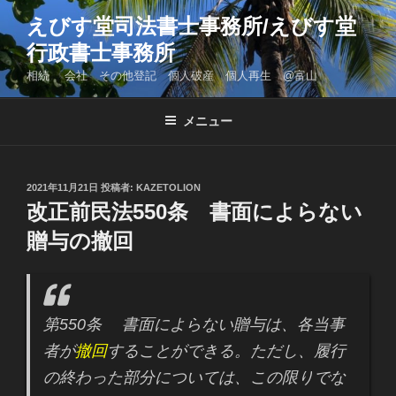
コ
えびす堂司法書士事務所/えびす堂
ン
行政書士事務所
テ
ン
相続 会社 その他登記 個人破産 個人再生 @富山
ツ
へ
メニュー
ス
キ
ッ
投
2021年11月21日
投稿者:
KAZETOLION
プ
稿
改正前民法550条 書面によらない
日:
贈与の撤回
第550条 書面によらない贈与は、各当事
者が
撤回
することができる。ただし、履行
の終わった部分については、この限りでな