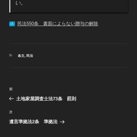
い。
民法550条 書面によらない贈与の解除
cf.
カ
条文
,
民法
テ
ゴ
リ
ー
投
過
前
稿
去
土地家屋調査士法73条 罰則
ナ
の
ビ
投
次
次
稿
ゲ
の
遺言準拠法2条 準拠法
投
ー
稿