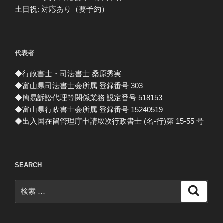
土日祝: 対応あり（要予約）
代表者
◆行政書士・司法書士 桑原秀実
◆富山県司法書士会所属 登録番号 303
◆簡易訴訟代理等関係業務 認定番号 518153
◆富山県行政書士会所属 登録番号 15240519
◆出入国在留管理庁申請取次行政書士 (名-行)第 15-55 号
SEARCH
検
検
索
索: