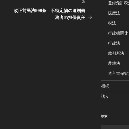
次
次
登録免許税
の
改正前民法998条 不特定物の遺贈義
破産法
投
務者の担保責任
税法
稿
行政機関休
行政法
裁判所法
農地法
遺言書保管
相続
諸々
検索
検