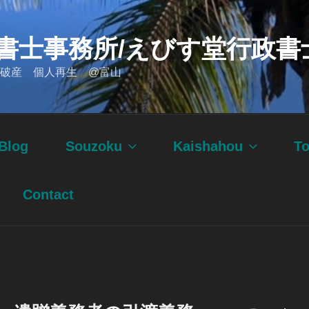
書士事務所/えびす堂行政書
破産 個人再生 @富山
Blog
Souzoku
Kaishahou
T
Contact