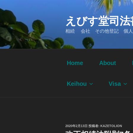
コ
ン
えびす堂司法
テ
ン
相続 会社 その他登記 個人
ツ
へ
ス
キ
ッ
Home
About
プ
Keihou
Visa
投
2020年2月13日
投稿者:
KAZETOLION
稿