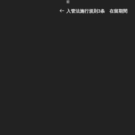
前
過
稿
去
入管法施行規則3条 在留期間
の
ナ
投
ビ
稿
ゲ
ー
シ
ョ
ン