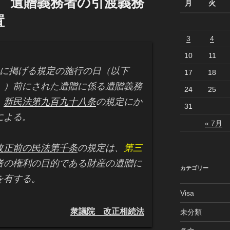
条 遺贈義務者の引渡義務
月
火
置
3
4
10
11
に掲げる規定の施行の日（以下
17
18
。）前にされた遺贈に係る遺贈義務
24
25
、
新民法第九百九十八条
の規定にか
31
による。
« 7月
改正前の民法第千条
の規定は、
第三
者の権利の目的である財産の遺贈に
カテゴリー
を有する。
Visa
衆議院 改正相続法
未分類