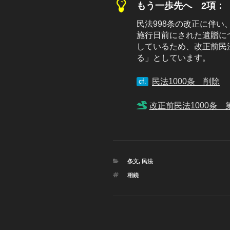
もう一歩先へ 2項：
民法998条の改正に伴い
施行日前にされた遺贈に
しているため、改正前民法
る」としています。
民法1000条 削除
cf.
改正前民法1000条
カ
条文
,
民法
テ
タ
相続
ゴ
グ
リ
ー
投