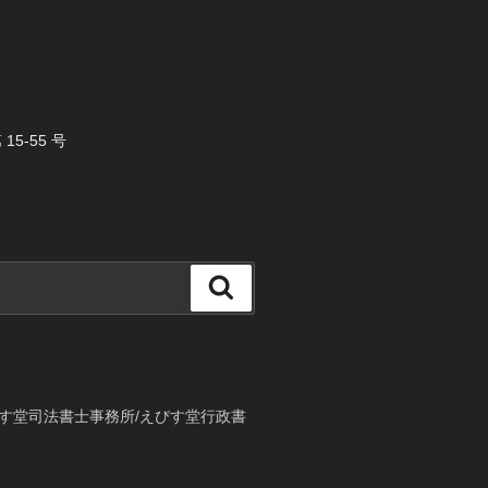
5-55 号
検
索
す堂司法書士事務所/えびす堂行政書