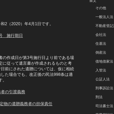
条文
その他
一般法人法
2（2020）年4月1日です。
不動産登記
会社法
号 施行期日
住基法
倒産法
書の作成日が第3号施行日より前である場
借地借家法
定に従って遺言書が作成されるものと考
行日前にされた遺贈については、仮に相続
入管法
した場合でも、改正後の民法998条は適
公証人法
す。
刑事訴訟法
務者の引渡義務
刑法
特定物の遺贈義務者の担保責任
司法書士法