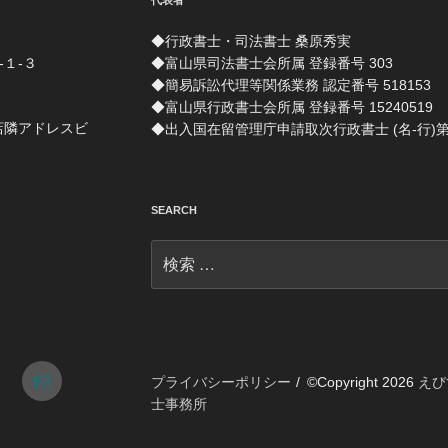
代表者
◆行政書士・司法書士 桑原秀実
-１-３
◆富山県司法書士会所属 登録番号 303
◆簡易訴訟代理等関係業務 認定番号 518153
◆富山県行政書士会所属 登録番号 15240519
店隣アドレスビ
◆出入国在留管理庁申請取次行政書士 (名-行)第 1
SEARCH
検
索:
tagram
メ
プライバシーポリシー
©Copyright 2026
えび
士事務所
ー
ル