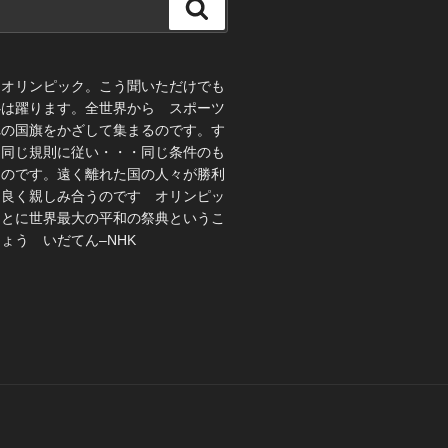
検
索
、オリンピック。こう聞いただけでも
心は躍ります。全世界から スポーツ
れの国旗をかざして集まるのです。す
 同じ規則に従い・・・同じ条件のも
うのです。遠く離れた国の人々が勝利
仲良く親しみ合うのです オリンピッ
ことに世界最大の平和の祭典というこ
ょう いだてん–NHK