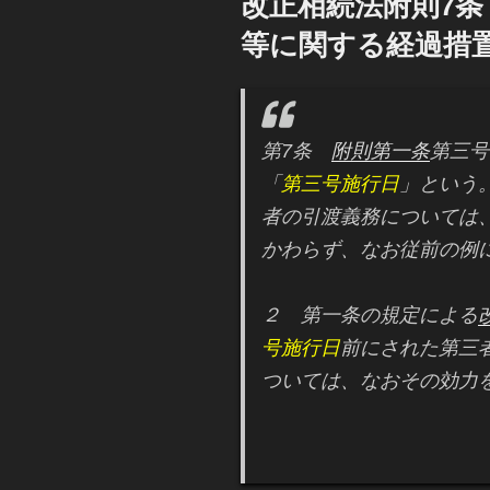
改正相続法附則7
日:
等に関する経過措
第7条
附則第一条
第三号
「
第三号施行日
」という
者の引渡義務については
かわらず、なお従前の例
２ 第一条の規定による
号施行日
前にされた第三
ついては、なおその効力