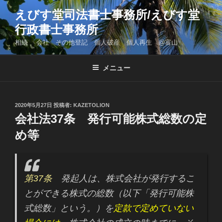
コ
えびす堂司法書士事務所/えびす堂
ン
行政書士事務所
テ
ン
相続 会社 その他登記 個人破産 個人再生 @富山
ツ
へ
メニュー
ス
キ
ッ
投
2020年5月27日
投稿者:
KAZETOLION
プ
稿
会社法37条 発行可能株式総数の定
日:
め等
第37条
発起人は、株式会社が発行するこ
とができる株式の総数（以下「発行可能株
式総数」という。）を
定款で定めていない