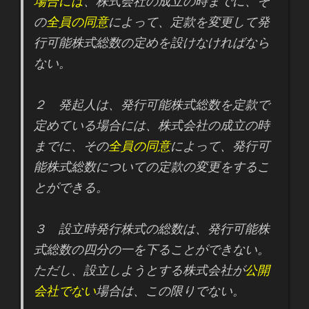
場合には
、株式会社の成立の時までに、そ
の
全員の同意
によって、定款を変更して発
行可能株式総数の定めを設けなければなら
ない。
２ 発起人は、発行可能株式総数を定款で
定めている場合には、株式会社の成立の時
までに、その
全員の同意
によって、発行可
能株式総数についての定款の変更をするこ
とができる。
３ 設立時発行株式の総数は、発行可能株
式総数の四分の一を下ることができない。
ただし、設立しようとする株式会社が
公開
会社でない
場合は、この限りでない。