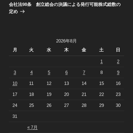
稿
ゲ
の
会社法98条 創立総会の決議による発行可能株式総数の
投
ー
定め
稿
シ
ョ
ン
2026年8月
月
火
水
木
金
土
日
1
2
3
4
5
6
7
8
9
10
11
12
13
14
15
16
17
18
19
20
21
22
23
24
25
26
27
28
29
30
31
« 7月