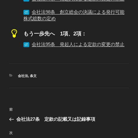
会社法98条 創立総会の決議による発行可能
cf.
株式総数の定め
もう一歩先へ 1項、2項：
会社法95条 発起人による定款の変更の禁止
cf.
カ
会社法
,
条文
テ
ゴ
リ
ー
投
過
前
稿
去
会社法27条 定款の記載又は記録事項
ナ
の
ビ
投
次
次