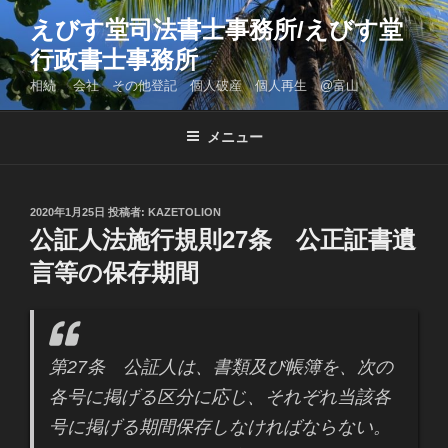
コ
えびす堂司法書士事務所/えびす堂
ン
行政書士事務所
テ
ン
相続 会社 その他登記 個人破産 個人再生 @富山
ツ
へ
メニュー
ス
キ
ッ
投
2020年1月25日
投稿者:
KAZETOLION
プ
稿
公証人法施行規則27条 公正証書遺
日:
言等の保存期間
第27条 公証人は、書類及び帳簿を、次の
各号に掲げる区分に応じ、それぞれ当該各
号に掲げる期間保存しなければならない。