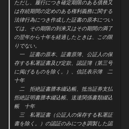
ただし、履行につき確定期限のある債務又
は存続期間の定めのある権利義務に関する
法律行為につき作成した証書の原本につい
ては、その期限の到来又はその期間の満了
の翌年から十年を経過したときは、この限
りでない。
一 証書の原本、証書原簿、公証人の保
存する私署証書及び定款、認証簿（第三号
に掲げるものを除く。）、信託表示簿 二
十年
二 拒絶証書謄本綴込帳、抵当証券支払
拒絶証明書謄本綴込帳、送達関係書類綴込
帳 十年
三 私署証書（公証人の保存する私署証
書を除く。）の認証のみにつき調製した認