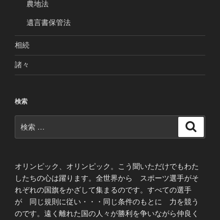
農地法
遺言書保管法
相続
諸々
検索
検
検
索
索:
オリンピック、オリンピック。こう聞いただけでもわた
したちの心は躍ります。全世界から スポーツ選手がそ
れぞれの国旗をかざして集まるのです。すべての選手
が 同じ規則に従い・・・同じ条件のもとに 力を競う
のです。遠く離れた国の人々が勝利を争いながら仲良く