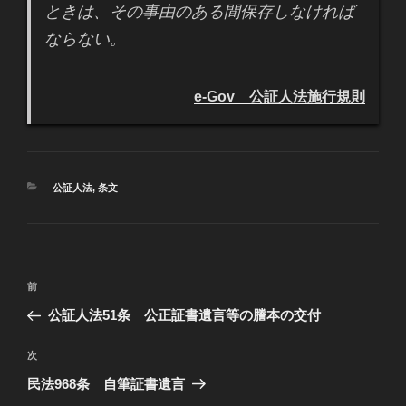
ときは、その事由のある間保存しなければ
ならない。
e-Gov 公証人法施行規則
カ
公証人法
,
条文
テ
ゴ
リ
ー
投
過
前
稿
去
公証人法51条 公正証書遺言等の謄本の交付
ナ
の
ビ
投
次
次
稿
ゲ
の
民法968条 自筆証書遺言
投
ー