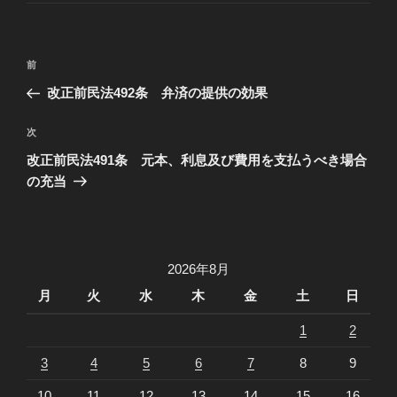
ゴ
リ
ー
投
過
前
稿
去
改正前民法492条 弁済の提供の効果
ナ
の
ビ
投
次
次
稿
ゲ
の
改正前民法491条 元本、利息及び費用を支払うべき場合
投
ー
の充当
稿
シ
ョ
ン
2026年8月
月
火
水
木
金
土
日
1
2
3
4
5
6
7
8
9
10
11
12
13
14
15
16