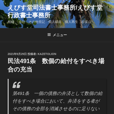
コ
えびす堂司法書士事務所/えびす堂
ン
行政書士事務所
テ
ン
相続 会社 その他登記 個人破産 個人再生 @富山
ツ
へ
メニュー
ス
キ
ッ
投
2021年9月29日
投稿者:
KAZETOLION
プ
稿
民法491条 数個の給付をすべき場
日:
合の充当
第491条 一個の債務の弁済として数個の給
付をすべき場合において、弁済をする者が
その債務の全部を消滅させるのに足りない