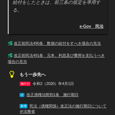
給付をしたときは、前三条の規定を準用す
る。
e-Gov 民法
改正前民法490条 数個の給付をすべき場合の充当
改正前民法491条 元本、利息及び費用を支払うべき
場合の充当
もう一歩先へ
令和2（2020）年4月1日
施行日
改正債権法附則1条 施行期日
cf.
民法（債権関係）改正法の施行期日について
参考
＠法務省