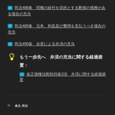
民法488条 同種の給付を目的とする数個の債務があ
cf.
る場合の充当
民法489条 元本、利息及び費用を支払うべき場合の
cf.
充当
民法490条 合意による弁済の充当
cf.
もう一歩先へ 弁済の充当に関する経過措
置：
改正債権法附則25条2項 弁済に関する経過措
cf.
置
カ
条文
,
民法
テ