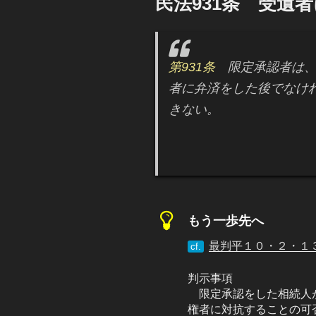
民法931条 受遺
日:
第931条
限定承認者は
者に弁済をした後でなけ
きない。
もう一歩先へ
最判平１０・２・１
cf.
判示事項
限定承認をした相続人
権者に対抗することの可