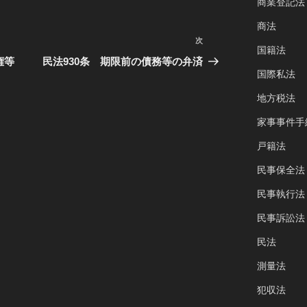
商業登記法
商法
次
次
国籍法
の
権等
民法930条 期限前の債務等の弁済
国際私法
投
稿
地方税法
家事事件手
戸籍法
民事保全法
民事執行法
民事訴訟法
民法
測量法
犯収法