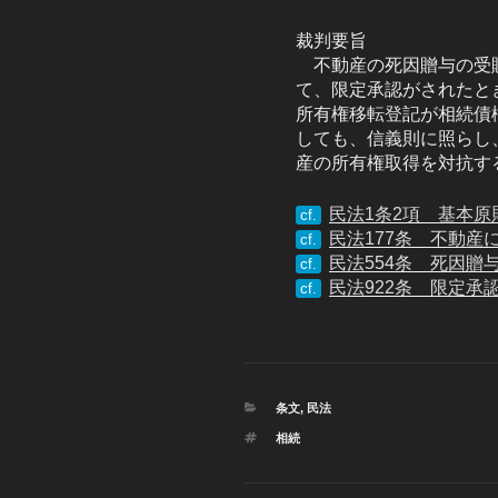
裁判要旨
不動産の死因贈与の受
て、限定承認がされたと
所有権移転登記が相続債
しても、信義則に照らし
産の所有権取得を対抗す
民法1条2項 基本原
cf.
民法177条 不動産
cf.
民法554条 死因贈
cf.
民法922条 限定承
cf.
カ
条文
,
民法
テ
タ
相続
ゴ
グ
リ
ー