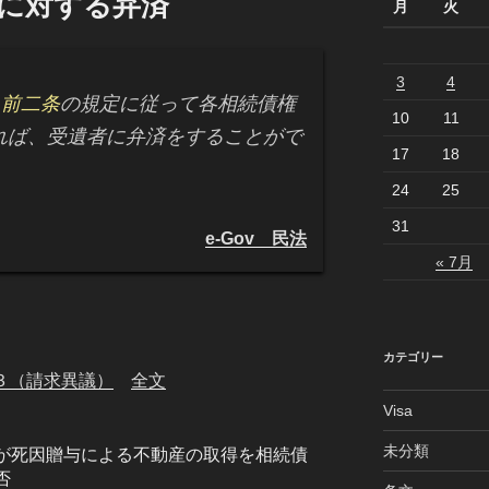
者に対する弁済
月
火
3
4
、
前二条
の規定に従って各相続債権
10
11
れば、受遺者に弁済をすることがで
17
18
24
25
31
e-Gov 民法
« 7月
カテゴリー
３（請求異議）
全文
Visa
未分類
が死因贈与による不動産の取得を相続債
否