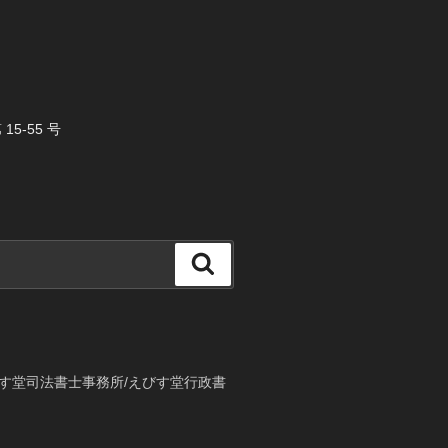
5-55 号
検
索
す堂司法書士事務所/えびす堂行政書