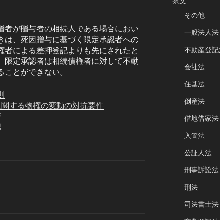
条文
その他
贈者が贈与者の相続人である場合におい
一般法人法
きは、死因贈与に基づく限定承認者への
不動産登記
権者による差押登記よりも先にされたと
、限定承認者は相続債権者に対して不動
会社法
ることができない。
住基法
則
倒産法
に関する物権の変動の対抗要件
与
借地借家法
認
入管法
公証人法
刑事訴訟法
刑法
司法書士法