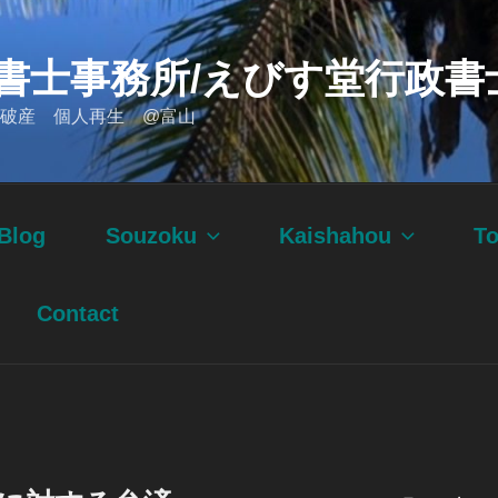
書士事務所/えびす堂行政書
破産 個人再生 @富山
Blog
Souzoku
Kaishahou
T
Contact