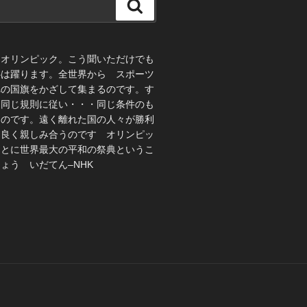
検
索
、オリンピック。こう聞いただけでも
心は躍ります。全世界から スポーツ
れの国旗をかざして集まるのです。す
 同じ規則に従い・・・同じ条件のも
うのです。遠く離れた国の人々が勝利
仲良く親しみ合うのです オリンピッ
ことに世界最大の平和の祭典というこ
ょう いだてん–NHK