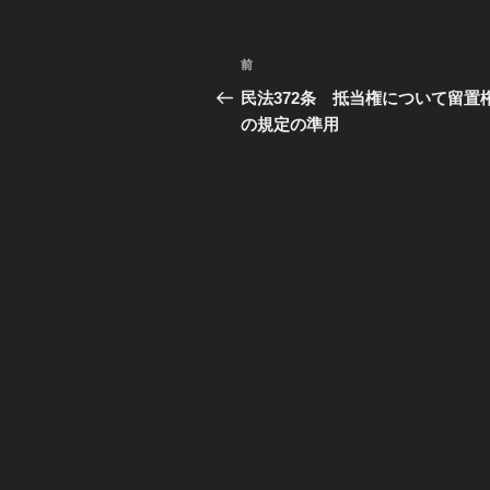
投
前
過
稿
去
民法372条 抵当権について留置
の
の規定の準用
ナ
投
ビ
稿
ゲ
ー
シ
ョ
ン