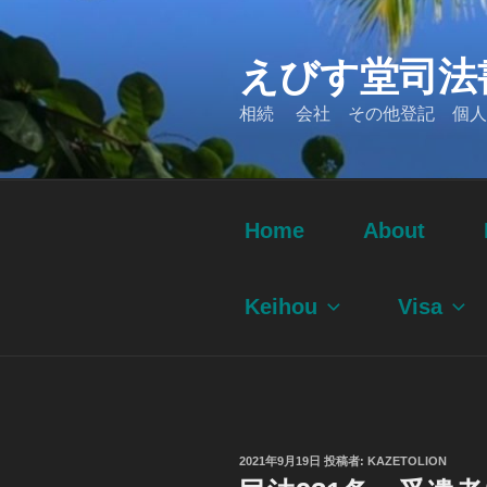
コ
ン
えびす堂司法
テ
ン
相続 会社 その他登記 個人
ツ
へ
ス
キ
ッ
Home
About
プ
Keihou
Visa
投
2021年9月19日
投稿者:
KAZETOLION
稿