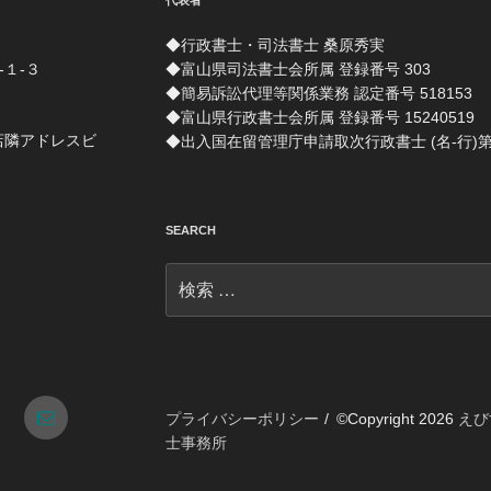
代表者
◆行政書士・司法書士 桑原秀実
-１-３
◆富山県司法書士会所属 登録番号 303
◆簡易訴訟代理等関係業務 認定番号 518153
◆富山県行政書士会所属 登録番号 15240519
店隣アドレスビ
◆出入国在留管理庁申請取次行政書士 (名-行)第 1
SEARCH
検
索:
tagram
メ
プライバシーポリシー
©Copyright 2026
えび
士事務所
ー
ル