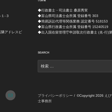
代表者
◆行政書士・司法書士 桑原秀実
-１-３
◆富山県司法書士会所属 登録番号 303
◆簡易訴訟代理等関係業務 認定番号 518153
◆富山県行政書士会所属 登録番号 15240519
店隣アドレスビ
◆出入国在留管理庁申請取次行政書士 (名-行)第 1
SEARCH
検
索:
tagram
メ
プライバシーポリシー
©Copyright 2026
えび
士事務所
ー
ル