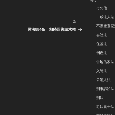
条文
その他
一般法人法
次
次
不動産登記
の
民法884条 相続回復請求権
投
会社法
稿
住基法
倒産法
借地借家法
入管法
公証人法
刑事訴訟法
刑法
司法書士法