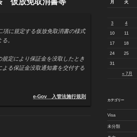
条 仮放免取消書等
月
火
3
4
二項に規定する仮放免取消書の様式
10
11
よる。
17
18
24
25
の規定により保証金を没取したとき
31
による保証金没取通知書を交付する
« 7月
e-Gov 入管法施行規則
カテゴリー
Visa
未分類