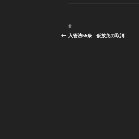
ゴ
リ
ー
投
前
過
稿
去
入管法55条 仮放免の取消
の
ナ
投
ビ
稿
ゲ
ー
シ
ョ
ン