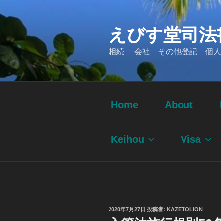
コ
ン
えびす堂司法
テ
ン
相続 会社 その他登記 個人
ツ
へ
ス
キ
ッ
Home
About
プ
Keihou
Visa
投
2020年7月27日
投稿者:
KAZETOLION
稿