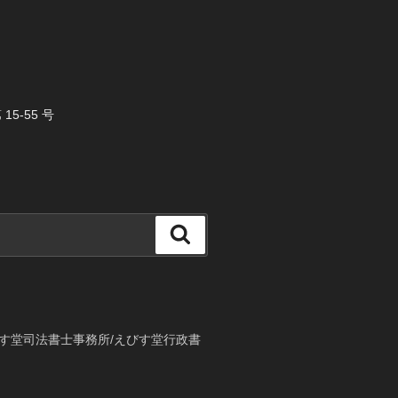
5-55 号
検
索
す堂司法書士事務所/えびす堂行政書