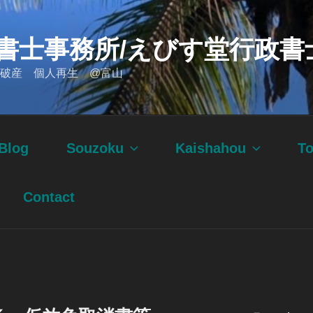
書士事務所/えびす堂行政書
破産 個人再生 @富山
Blog
Souzoku
Kaishahou
T
Contact