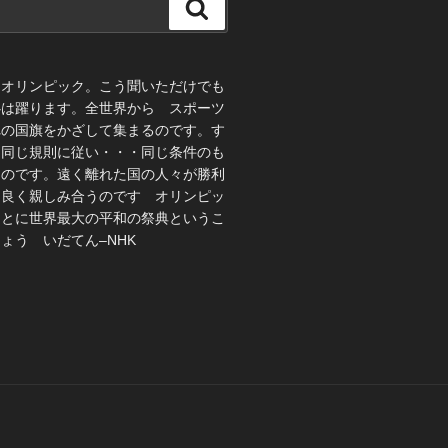
検
索
、オリンピック。こう聞いただけでも
心は躍ります。全世界から スポーツ
れの国旗をかざして集まるのです。す
 同じ規則に従い・・・同じ条件のも
うのです。遠く離れた国の人々が勝利
仲良く親しみ合うのです オリンピッ
ことに世界最大の平和の祭典というこ
ょう いだてん–NHK