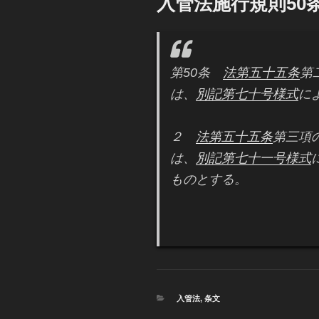
入管法施行規則50
日:
第50条
法第五十五条
第
は、
別記第七十号様式
に
２
法第五十五条
第三項
は、
別記第七十一号様式
ものとする。
カ
入管法
,
条文
テ