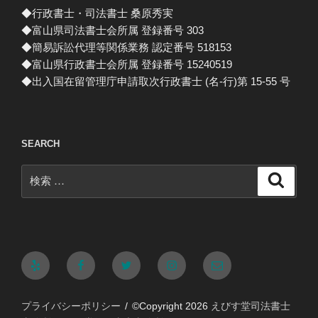
◆行政書士・司法書士 桑原秀実
◆富山県司法書士会所属 登録番号 303
◆簡易訴訟代理等関係業務 認定番号 518153
◆富山県行政書士会所属 登録番号 15240519
◆出入国在留管理庁申請取次行政書士 (名-行)第 15-55 号
SEARCH
検
検
索
索:
Yelp
Facebook
Twitter
Instagram
メ
ー
プライバシーポリシー
©Copyright 2026
えびす堂司法書士
ル