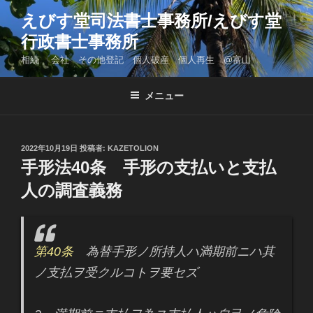
コ
えびす堂司法書士事務所/えびす堂
ン
行政書士事務所
テ
ン
相続 会社 その他登記 個人破産 個人再生 @富山
ツ
へ
メニュー
ス
キ
ッ
投
2022年10月19日
投稿者:
KAZETOLION
プ
稿
手形法40条 手形の支払いと支払
日:
人の調査義務
第40条
為替手形ノ所持人ハ満期前ニハ其
ノ支払ヲ受クルコトヲ要セズ