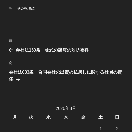
カ
その他
,
条文
テ
ゴ
リ
ー
投
過
前
稿
去
会社法130条 株式の譲渡の対抗要件
ナ
の
ビ
投
次
次
稿
ゲ
の
会社法633条 合同会社の出資の払戻しに関する社員の責
投
ー
任
稿
シ
ョ
ン
2026年8月
月
火
水
木
金
土
日
1
2