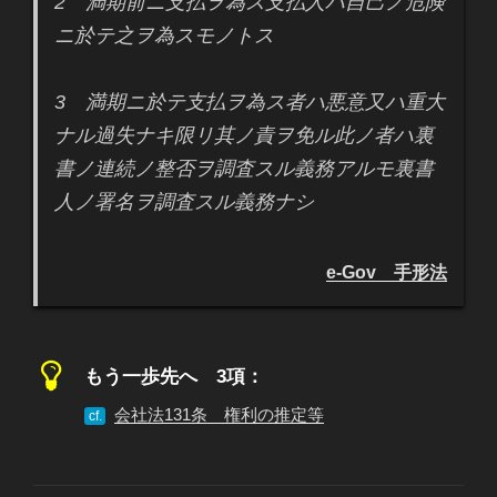
2 満期前ニ支払ヲ為ス支払人ハ自己ノ危険
ニ於テ之ヲ為スモノトス
3 満期ニ於テ支払ヲ為ス者ハ悪意又ハ重大
ナル過失ナキ限リ其ノ責ヲ免ル此ノ者ハ裏
書ノ連続ノ整否ヲ調査スル義務アルモ裏書
人ノ署名ヲ調査スル義務ナシ
e-Gov 手形法
もう一歩先へ 3項：
会社法131条 権利の推定等
cf.