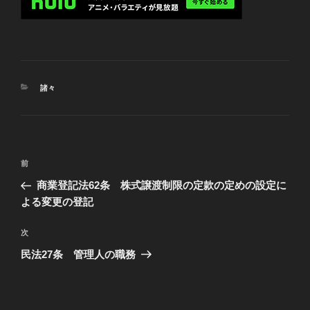
SOMETHING WEIRD?
HMM?
I’M OKAY.
カ
諸々
REALLY.
テ
ゴ
I GUESS
リ
IF YOU’RE GONNA HAVE FAITH
ー
投
YOU CAN’T JUST HAVE IT
過
前
稿
WHEN THE MIRACLES HAPPEN.
去
商業登記法62条 株式譲渡制限の定款の定めの設定に
ナ
の
よる変更の登記
YOU HAVE TO HAVE IT
ビ
投
WHEN THEY DON’T.
稿
ゲ
次
次
の
ー
民法27条 管理人の職務
[CHUCKLING]
投
シ
稿
SO, WHAT NOW?
ョ