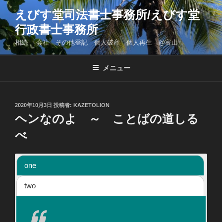
コ
えびす堂司法書士事務所/えびす堂
ン
行政書士事務所
テ
ン
相続 会社 その他登記 個人破産 個人再生 @富山
ツ
へ
メニュー
ス
キ
ッ
投
2020年10月3日
投稿者:
KAZETOLION
プ
稿
ヘンなのよ ～ ことばの道しる
日:
べ
one
two