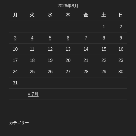
ン
GOD WORKS
2026年8月
IN MYSTERIOUS WAYS.
月
火
水
木
金
土
日
1
2
＜＜SUPERNATURAL スーパーナチュラル on
3
4
5
6
7
8
9
hulu＞＞
10
11
12
13
14
15
16
17
18
19
20
21
22
23
24
25
26
27
28
29
30
31
« 7月
カテゴリー