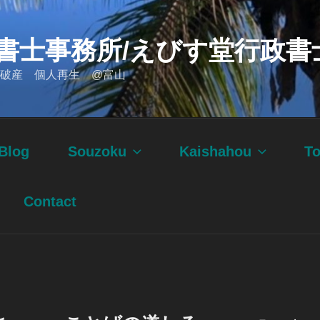
書士事務所/えびす堂行政書
破産 個人再生 @富山
Blog
Souzoku
Kaishahou
T
Contact