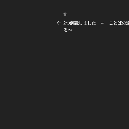
ー
I read a book
every now and then.
投
前
過
稿
Occam was a philosopher
去
2つ解読しました ～ ことばの
の
るべ
he wasn’t a mathematician
ナ
投
ビ
And what he actually said
稿
was that you
ゲ
shouldn’t make
ー
more assumptions
シ
than needed.
ョ
It’s the basis of
ン
methodological
reductionism.
Any given data set, there
are an infinite number