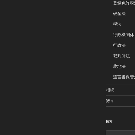
登録免許税
破産法
税法
行政機関休
行政法
才数学者の事件ファイル on hulu＞＞
裁判所法
農地法
遺言書保管
相続
諸々
検索
検