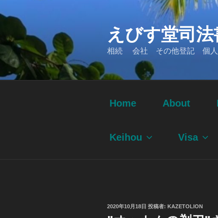
コ
ン
えびす堂司法
テ
ン
相続 会社 その他登記 個人
ツ
へ
ス
キ
ッ
Home
About
プ
Keihou
Visa
投
2020年10月18日
投稿者:
KAZETOLION
稿