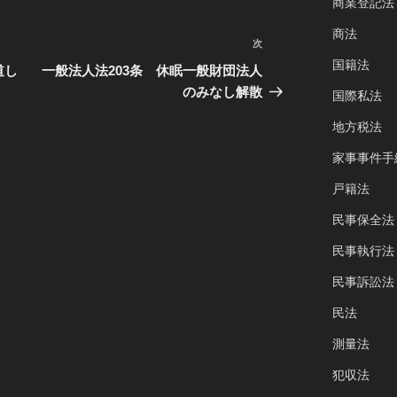
商業登記法
商法
次
次
国籍法
,
の
道し
一般法人法203条 休眠一般財団法人
投
のみなし解散
.
国際私法
稿
地方税法
家事事件手
戸籍法
民事保全法
民事執行法
民事訴訟法
民法
測量法
犯収法