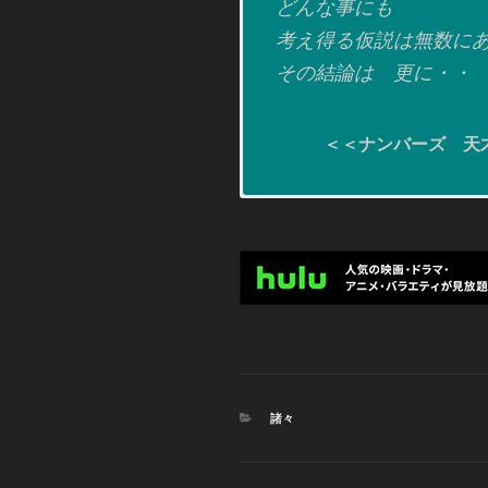
どんな事にも
考え得る仮説は無数に
その結論は 更に・・
＜＜ナンバーズ 天才
It’s Occam’s Razor, you 
I mean, the simplest answ
is usually the right one.
Occam’s Razor?
DON:
カ
諸々
テ
What?
ゴ
リ