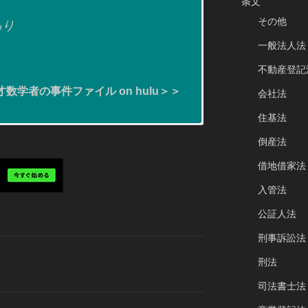
条文
その他
あり
一般法人法
不動産登記
数学者の事件ファイル on hulu＞＞
会社法
住基法
倒産法
know?
借地借家法
er
入管法
公証人法
刑事訴訟法
刑法
司法書士法