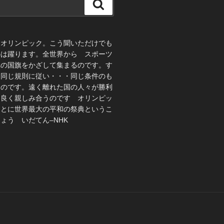
検
索
、オリンピック。こう聞いただけでも
心は躍ります。全世界から スポーツ
れの国旗をかざして集まるのです。す
 同じ規則に従い・・・同じ条件のも
うのです。遠く離れた国の人々が勝利
仲良く親しみ合うのです オリンピッ
ことに世界最大の平和の祭典というこ
ょう いだてん–NHK