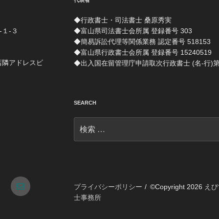
代表者
◆行政書士・司法書士 桑原秀実
-１-３
◆富山県司法書士会所属 登録番号 303
◆簡易訴訟代理等関係業務 認定番号 518153
◆富山県行政書士会所属 登録番号 15240519
店隣アドレスビ
◆出入国在留管理庁申請取次行政書士 (名-行)第 1
SEARCH
検
索:
tagram
メ
プライバシーポリシー
©Copyright 2026
えび
士事務所
ー
ル