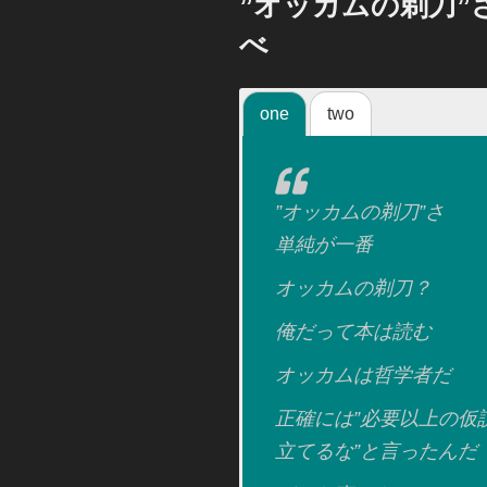
”オッカムの剃刀”
日:
べ
one
two
”オッカムの剃刀”さ
単純が一番
オッカムの剃刀？
俺だって本は読む
オッカムは哲学者だ
正確には”必要以上の仮
立てるな”と言ったんだ