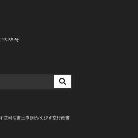
5-55 号
検
索
す堂司法書士事務所/えびす堂行政書