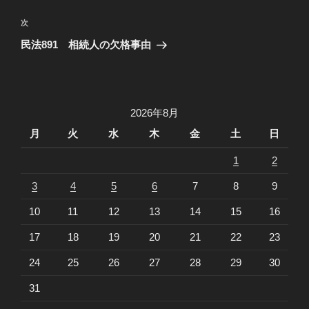
ナ
の
ビ
投
次
次
稿
ゲ
の
民法891 相続人の欠格事由
投
ー
稿
シ
ョ
2026年8月
ン
月
火
水
木
金
土
日
1
2
3
4
5
6
7
8
9
10
11
12
13
14
15
16
17
18
19
20
21
22
23
24
25
26
27
28
29
30
31