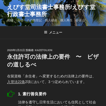
コ
えびす堂司法書士事務所/えびす堂
ン
行政書士事務所
テ
ン
相続 会社 その他登記 個人破産 個人再生 @富山
ツ
へ
メニュー
ス
キ
ッ
投
2020年1月21日
投稿者:
KAZETOLION
プ
稿
永住許可の法律上の要件 〜 ビザ
日:
の道しるべ
在留資格「永住者」へ変更
するための法律上の要件は、
入管法22条
2項において、3 つ定められています。
1. 素行善良要件
法律を遵守し日常生活においても住民として社会