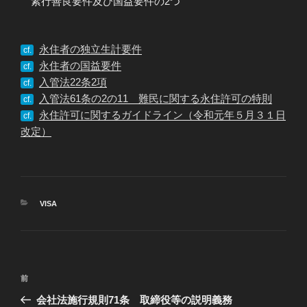
素行善良要件及び国益要件の2つ
永住者の独立生計要件
cf.
永住者の国益要件
cf.
入管法22条2項
cf.
入管法61条の2の11 難民に関する永住許可の特則
cf.
永住許可に関するガイドライン（令和元年５月３１日
cf.
改定）
カ
VISA
テ
ゴ
リ
ー
投
過
前
稿
去
会社法施行規則71条 取締役等の説明義務