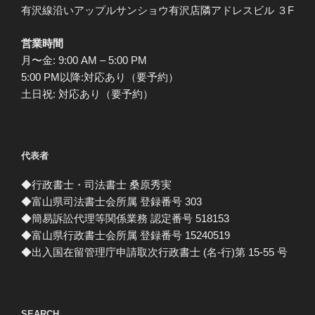
有沢線沿いアップルサンショウ有沢店隣アドレスビル ３F
営業時間
月〜金: 9:00 AM – 5:00 PM
5:00 PM以降:対応あり（要予約）
土日祝: 対応あり（要予約）
代表者
◆行政書士・司法書士 桑原秀実
◆富山県司法書士会所属 登録番号 303
◆簡易訴訟代理等関係業務 認定番号 518153
◆富山県行政書士会所属 登録番号 15240519
◆出入国在留管理庁申請取次行政書士 (名-行)第 15-55 号
SEARCH