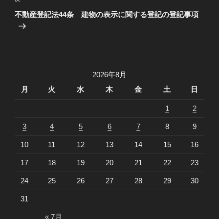
ゲ
次
の
ー
不動産登記法44条 建物の表示に関する登記の登記事項
投
シ
稿
ョ
ン
2026年8月
月
火
水
木
金
土
日
1
2
3
4
5
6
7
8
9
10
11
12
13
14
15
16
17
18
19
20
21
22
23
24
25
26
27
28
29
30
31
« 7月