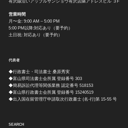
有沢線沿いアップルサンショウ有沢店隣アドレスビル ３F
営業時間
月〜金: 9:00 AM – 5:00 PM
5:00 PM以降:対応あり（要予約）
土日祝: 対応あり（要予約）
代表者
◆行政書士・司法書士 桑原秀実
◆富山県司法書士会所属 登録番号 303
◆簡易訴訟代理等関係業務 認定番号 518153
◆富山県行政書士会所属 登録番号 15240519
◆出入国在留管理庁申請取次行政書士 (名-行)第 15-55 号
SEARCH