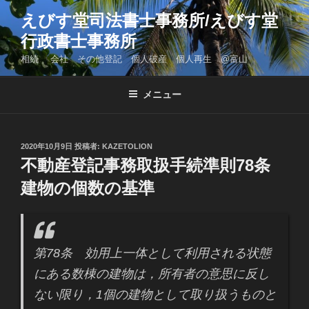
コ
えびす堂司法書士事務所/えびす堂
ン
行政書士事務所
テ
ン
相続 会社 その他登記 個人破産 個人再生 @富山
ツ
へ
メニュー
ス
キ
ッ
投
2020年10月9日
投稿者:
KAZETOLION
プ
稿
不動産登記事務取扱手続準則78条
日:
建物の個数の基準
第78条 効用上一体として利用される状態
にある数棟の建物は，所有者の意思に反し
ない限り，1個の建物として取り扱うものと