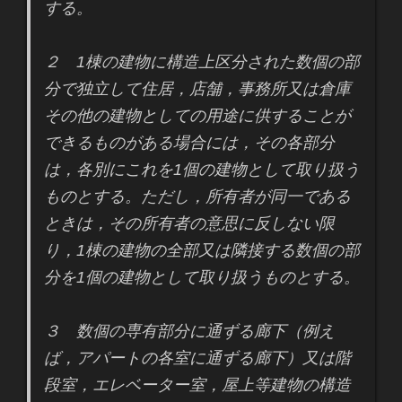
する。
２ 1棟の建物に構造上区分された数個の部
分で独立して住居，店舗，事務所又は倉庫
その他の建物としての用途に供することが
できるものがある場合には，その各部分
は，各別にこれを1個の建物として取り扱う
ものとする。ただし，所有者が同一である
ときは，その所有者の意思に反しない限
り，1棟の建物の全部又は隣接する数個の部
分を1個の建物として取り扱うものとする。
３ 数個の専有部分に通ずる廊下（例え
ば，アパートの各室に通ずる廊下）又は階
段室，エレベーター室，屋上等建物の構造