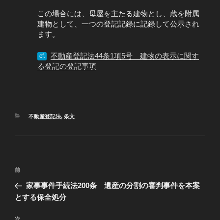
この場合には、母屋を主たる建物とし、蔵を附属
建物として、一つの登記記録に記録して公示され
ます。
不動産登記法44条1項5号 建物の表示に関す
cf.
る登記の登記事項
カ
不動産登記法
,
条文
テ
ゴ
リ
ー
投
過
前
稿
去
家事事件手続法200条 遺産の分割の審判事件を本案
ナ
の
とする保全処分
ビ
投
稿
次