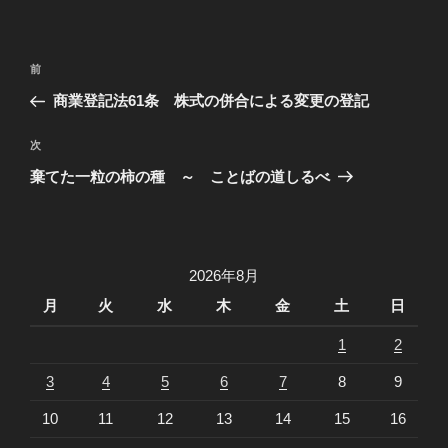
リ
ー
投
過
前
稿
去
商業登記法61条 株式の併合による変更の登記
ナ
の
ビ
投
次
次
稿
ゲ
の
棄てた一粒の柿の種 ～ ことばの道しるべ
投
ー
稿
シ
ョ
2026年8月
ン
月
火
水
木
金
土
日
1
2
3
4
5
6
7
8
9
10
11
12
13
14
15
16