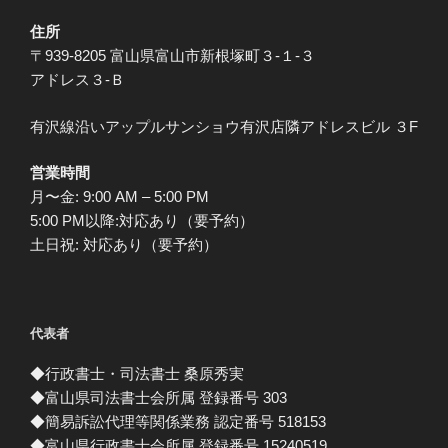
住所
〒939-8205 富山県富山市新根塚町３-１-３
アドレス３-Ｂ
有沢線沿いアップルサンショウ有沢店隣アドレスビル ３F
営業時間
月〜金: 9:00 AM – 5:00 PM
5:00 PM以降:対応あり（要予約）
土日祝: 対応あり（要予約）
代表者
◆行政書士・司法書士 桑原秀実
◆富山県司法書士会所属 登録番号 303
◆簡易訴訟代理等関係業務 認定番号 518153
◆富山県行政書士会所属 登録番号 15240519