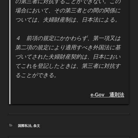
の第三者に対抗することができない。この
場合において、その第三者との間の関係に
ついては、夫婦財産制は、日本法による。
４ 前項の規定にかかわらず、第一項又は
第二項の規定により適用すべき外国法に基
づいてされた夫婦財産契約は、日本におい
てこれを登記したときは、第三者に対抗す
ることができる。
e-Gov 通則法
カ
国際私法
,
条文
テ
ゴ