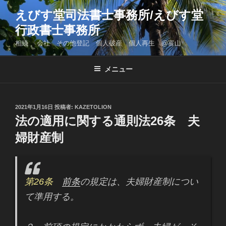
コ
えびす堂司法書士事務所/えびす堂
ン
行政書士事務所
テ
ン
相続 会社 その他登記 個人破産 個人再生 @富山
ツ
へ
メニュー
ス
キ
ッ
投
2021年1月16日
投稿者:
KAZETOLION
プ
稿
法の適用に関する通則法26条 夫
日:
婦財産制
第26条
前条
の規定は、夫婦財産制につい
て準用する。