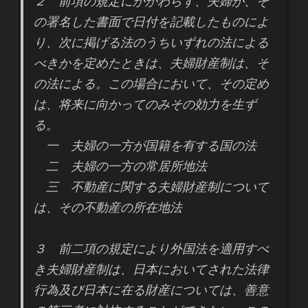
２ 前項の規定にかかわらず、夫婦が、そ
の署名した書面で日付を記載したものによ
り、次に掲げる法のうちいずれの法による
べきかを定めたときは、夫婦財産制は、そ
の法による。この場合において、その定め
は、将来に向かってのみその効力を生ず
る。
一 夫婦の一方が国籍を有する国の法
二 夫婦の一方の常居所地法
三 不動産に関する夫婦財産制について
は、その不動産の所在地法
３ 前二項の規定により外国法を適用すべ
き夫婦財産制は、日本においてされた法律
行為及び日本に在る財産については、善意