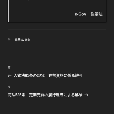
e-Gov 住基法
カ
住基法
,
条文
テ
ゴ
リ
ー
投
過
前
稿
去
入管法61条の2の2 在留資格に係る許可
ナ
の
ビ
投
次
次
稿
ゲ
の
商法525条 定期売買の履行遅滞による解除
投
ー
稿
シ