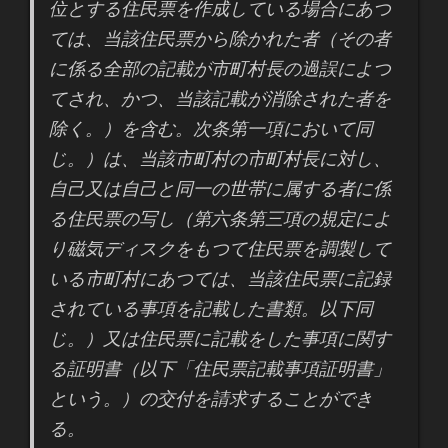
位とする住民票を作成している場合にあつ
ては、当該住民票から除かれた者（その者
に係る全部の記載が市町村長の過誤によつ
てされ、かつ、当該記載が消除された者を
除く。）を含む。次条第一項において同
じ。）は、当該市町村の市町村長に対し、
自己又は自己と同一の世帯に属する者に係
る
住民票の写し
（第六条第三項の規定によ
り磁気ディスクをもつて住民票を調製して
いる市町村にあつては、当該住民票に記録
されている事項を記載した書類。以下同
じ。）又は住民票に記載をした事項に関す
る証明書（以下「
住民票記載事項証明書
」
という。）の交付を請求することができ
る。