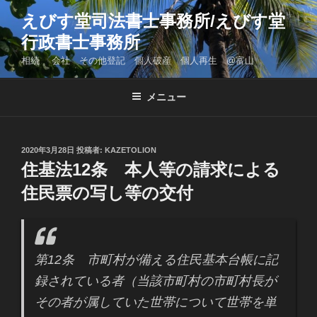
コ
えびす堂司法書士事務所/えびす堂
ン
行政書士事務所
テ
ン
相続 会社 その他登記 個人破産 個人再生 @富山
ツ
へ
メニュー
ス
キ
ッ
投
2020年3月28日
投稿者:
KAZETOLION
プ
稿
住基法12条 本人等の請求による
日:
住民票の写し等の交付
第12条 市町村が備える住民基本台帳に記
録されている者（当該市町村の市町村長が
その者が属していた世帯について世帯を単