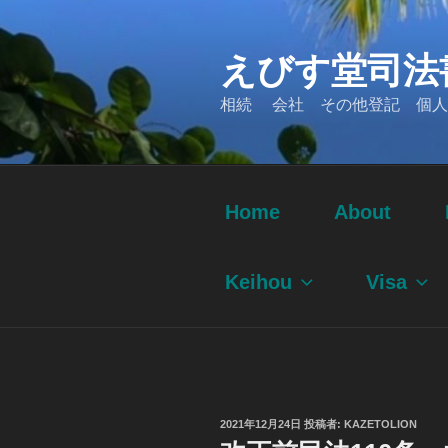
コ
ン
えびす堂司法
テ
ン
相続 会社 その他登記 個人
ツ
へ
ス
キ
ッ
Home
About
プ
Keihou
Visa
投
2021年12月24日
投稿者:
KAZETOLION
稿