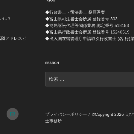
代表者
◆行政書士・司法書士 桑原秀実
-１-３
◆富山県司法書士会所属 登録番号 303
◆簡易訴訟代理等関係業務 認定番号 518153
◆富山県行政書士会所属 登録番号 15240519
店隣アドレスビ
◆出入国在留管理庁申請取次行政書士 (名-行)第 1
SEARCH
検
索:
tagram
メ
プライバシーポリシー
©Copyright 2026
えび
士事務所
ー
ル