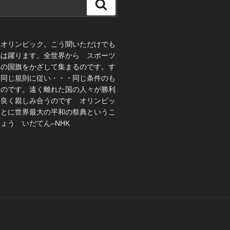
検
索
、オリンピック。こう聞いただけでも
心は躍ります。全世界から スポーツ
れの国旗をかざして集まるのです。す
 同じ規則に従い・・・同じ条件のも
うのです。遠く離れた国の人々が勝利
仲良く親しみ合うのです オリンピッ
ことに世界最大の平和の祭典というこ
ょう いだてん–NHK