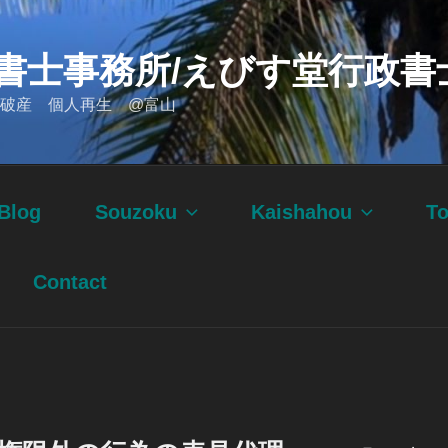
書士事務所/えびす堂行政書
破産 個人再生 @富山
Blog
Souzoku
Kaishahou
T
Contact