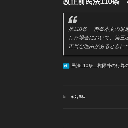
改正前民法110条
日:
第110条
前条
本文の規
した場合において、第三
正当な理由があるときに
民法110条 権限外の行為
cf.
カ
条文
,
民法
テ
ゴ
リ
ー
投