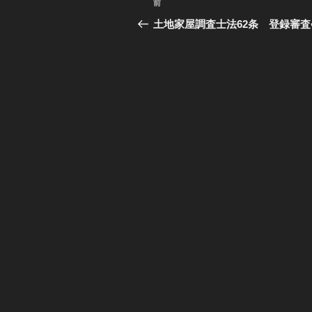
前
過
稿
去
土地家屋調査士法62条 登録審査
の
ナ
投
ビ
稿
ゲ
ー
シ
ョ
ン