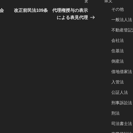
条文
次
次
その他
の
会
改正前民法109条 代理権授与の表示
投
による表見代理
一般法人法
稿
不動産登記
会社法
住基法
倒産法
借地借家法
入管法
公証人法
刑事訴訟法
刑法
司法書士法