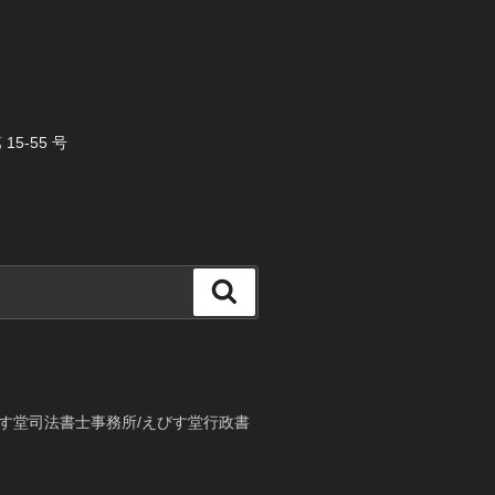
5-55 号
検
索
す堂司法書士事務所/えびす堂行政書