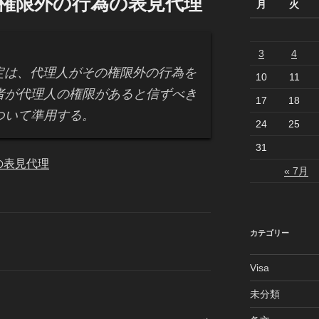
 権限外の行為の表見代理
月
火
3
4
定は、代理人がその権限外の行為を
10
11
者が代理人の権限があると信ずべき
17
18
ついて準用する。
24
25
31
の表見代理
« 7月
カテゴリー
Visa
未分類