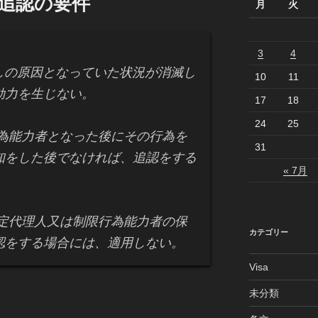
 追認の要件
月
火
3
4
しの原因となっていた状況が消滅し
10
11
効力を生じない。
17
18
24
25
為能力者となった後にその行為を
31
知をした後でなければ、追認をする
« 7月
定代理人又は制限行為能力者の保
カテゴリー
認をする場合には、適用しない。
Visa
未分類