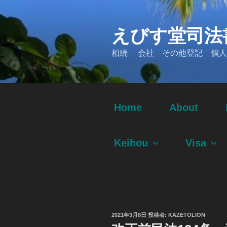
コ
ン
えびす堂司法
テ
ン
相続 会社 その他登記 個人
ツ
へ
ス
キ
ッ
Home
About
プ
Keihou
Visa
投
2021年3月8日
投稿者:
KAZETOLION
稿