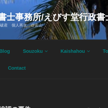
書士事務所/えびす堂行政書
破産 個人再生 @富山
Blog
Souzoku
Kaishahou
T
Contact