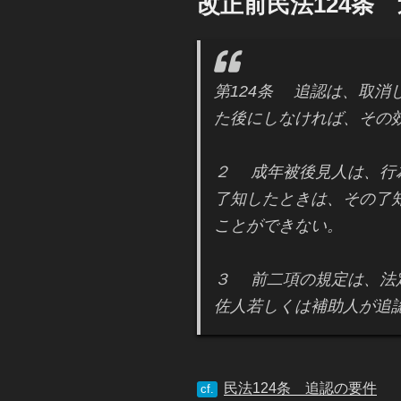
改正前民法124条
日:
第124条 追認は、取消
た後にしなければ、その
２ 成年被後見人は、行
了知したときは、その了
ことができない。
３ 前二項の規定は、法
佐人若しくは補助人が追
民法124条 追認の要件
cf.