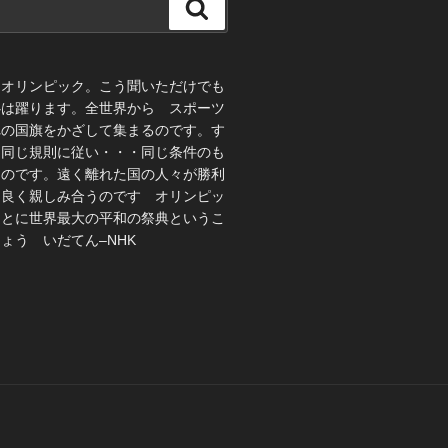
検
索
、オリンピック。こう聞いただけでも
心は躍ります。全世界から スポーツ
れの国旗をかざして集まるのです。す
 同じ規則に従い・・・同じ条件のも
うのです。遠く離れた国の人々が勝利
仲良く親しみ合うのです オリンピッ
ことに世界最大の平和の祭典というこ
ょう いだてん–NHK