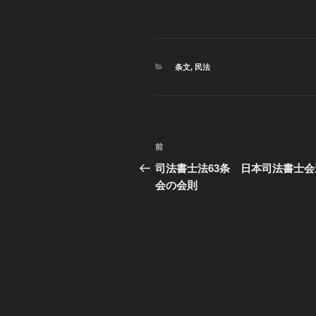
カ
条文
,
民法
テ
ゴ
リ
ー
投
前
過
稿
去
司法書士法63条 日本司法書士会
の
会の会則
ナ
投
ビ
稿
ゲ
ー
シ