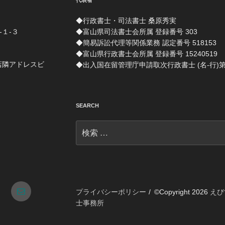
代表者
◆行政書士・司法書士 桑原秀実
-１-３
◆富山県司法書士会所属 登録番号 303
◆簡易訴訟代理等関係業務 認定番号 518153
◆富山県行政書士会所属 登録番号 15240519
店隣アドレスビ
◆出入国在留管理庁申請取次行政書士 (名-行)第 1
SEARCH
検
索:
tagram
メ
プライバシーポリシー
©Copyright 2026
えび
士事務所
ー
ル