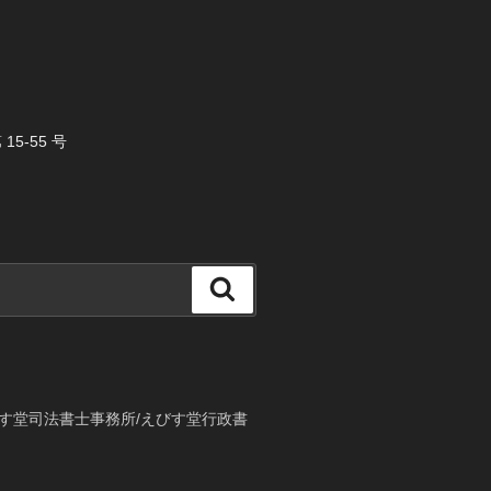
5-55 号
検
索
す堂司法書士事務所/えびす堂行政書