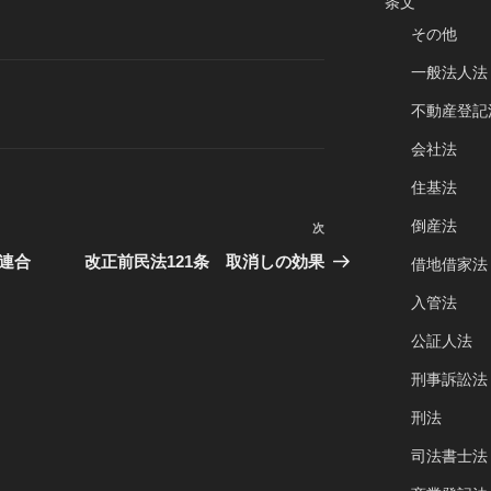
条文
その他
一般法人法
不動産登記
会社法
住基法
倒産法
次
次
の
連合
改正前民法121条 取消しの効果
借地借家法
投
入管法
稿
公証人法
刑事訴訟法
刑法
司法書士法