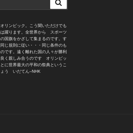
検
索
、オリンピック。こう聞いただけでも
心は躍ります。全世界から スポーツ
れの国旗をかざして集まるのです。す
 同じ規則に従い・・・同じ条件のも
うのです。遠く離れた国の人々が勝利
仲良く親しみ合うのです オリンピッ
ことに世界最大の平和の祭典というこ
ょう いだてん–NHK