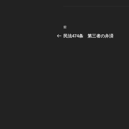
ゴ
リ
ー
投
前
過
稿
去
民法474条 第三者の弁済
の
ナ
投
ビ
稿
ゲ
ー
シ
ョ
ン