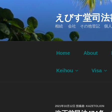
コ
ン
えびす堂司法
テ
ン
相続 会社 その他登記 個人
ツ
へ
ス
キ
ッ
Home
About
プ
Keihou
Visa
投
2021年10月12日
投稿者:
KAZETOLION
稿