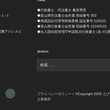
代表者
◆行政書士・司法書士 桑原秀実
-１-３
◆富山県司法書士会所属 登録番号 303
◆簡易訴訟代理等関係業務 認定番号 518153
◆富山県行政書士会所属 登録番号 15240519
店隣アドレスビ
◆出入国在留管理庁申請取次行政書士 (名-行)第 1
SEARCH
検
索:
tagram
メ
プライバシーポリシー
©Copyright 2026
えび
士事務所
ー
ル