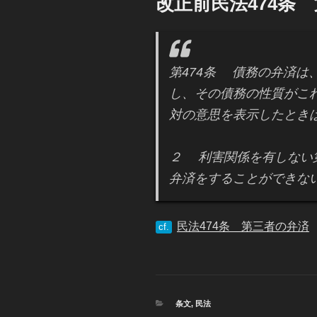
改正前民法474条
日:
第474条 債務の弁済は
し、その債務の性質がこ
対の意思を表示したとき
２ 利害関係を有しない
弁済をすることができな
民法474条 第三者の弁済
cf.
カ
条文
,
民法
テ