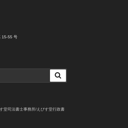
5-55 号
検
索
す堂司法書士事務所/えびす堂行政書