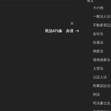
条文
その他
一般法人法
次
次
不動産登記
の
民法473条 弁済
会社法
投
稿
住基法
倒産法
借地借家法
入管法
公証人法
刑事訴訟法
刑法
司法書士法