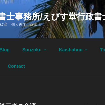
書士事務所/えびす堂行政書
破産 個人再生 @富山
Blog
Souzoku
Kaishahou
T
Contact