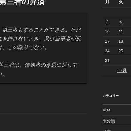
 第三者の弁済
月
火
3
4
、第三者もすることができる。ただ
10
11
れを許さないとき、又は当事者が反
17
18
は、この限りでない。
24
25
31
第三者は、債務者の意思に反して
« 7月
い。
カテゴリー
Visa
未分類