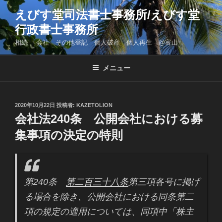
コ
えびす堂司法書士事務所/えびす堂
ン
行政書士事務所
テ
ン
相続 会社 その他登記 個人破産 個人再生 @富山
ツ
へ
メニュー
ス
キ
ッ
投
2020年10月22日
投稿者:
KAZETOLION
プ
稿
会社法240条 公開会社における募
日:
集事項の決定の特則
第240条
第二百三十八条
第三項各号に掲げ
る場合を除き、公開会社における同条第二
項の規定の適用については、同項中「株主