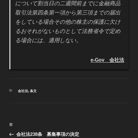
について割当日の二週間前までに金融商品
取引法第四条第一項から第三項までの届出
をしている場合その他の株主の保護に欠け
るおそれがないものとして法務省令で定め
る場合には、適用しない。
e-Gov 会社法
カ
会社法
,
条文
テ
ゴ
リ
ー
投
過
前
稿
去
会社法238条 募集事項の決定