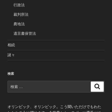
行政法
裁判所法
農地法
遺言書保管法
相続
諸々
検索
検
検
索
索:
オリンピック、オリンピック。こう聞いただけでもわた