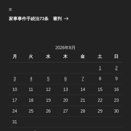
ナ
の
ビ
投
次
次
稿
ゲ
の
家事事件手続法73条 審判
投
ー
稿
シ
ョ
2026年8月
ン
月
火
水
木
金
土
日
1
2
3
4
5
6
7
8
9
10
11
12
13
14
15
16
17
18
19
20
21
22
23
24
25
26
27
28
29
30
31