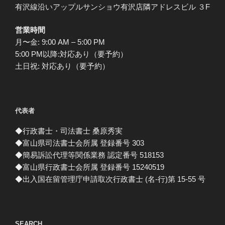
有沢線沿いアップルサンショウ有沢店隣アドレスビル ３F
営業時間
月〜金: 9:00 AM – 5:00 PM
5:00 PM以降:対応あり（要予約）
土日祝: 対応あり（要予約）
代表者
◆行政書士・司法書士 桑原秀実
◆富山県司法書士会所属 登録番号 303
◆簡易訴訟代理等関係業務 認定番号 518153
◆富山県行政書士会所属 登録番号 15240519
◆出入国在留管理庁申請取次行政書士 (名-行)第 15-55 号
SEARCH