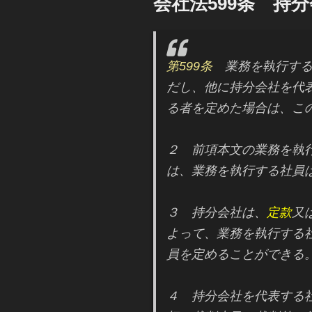
会社法599条 持
日:
第599条
業務を執行する
だし、他に持分会社を代
る者を定めた場合は、こ
２ 前項本文の業務を執
は、業務を執行する社員
３ 持分会社は、
定款
又
よって、業務を執行する
員を定めることができる
４ 持分会社を代表する