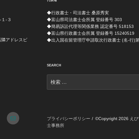
代表者
◆行政書士・司法書士 桑原秀実
-１-３
◆富山県司法書士会所属 登録番号 303
◆簡易訴訟代理等関係業務 認定番号 518153
◆富山県行政書士会所属 登録番号 15240519
店隣アドレスビ
◆出入国在留管理庁申請取次行政書士 (名-行)第 1
SEARCH
検
索:
tagram
メ
プライバシーポリシー
©Copyright 2026
えび
士事務所
ー
ル