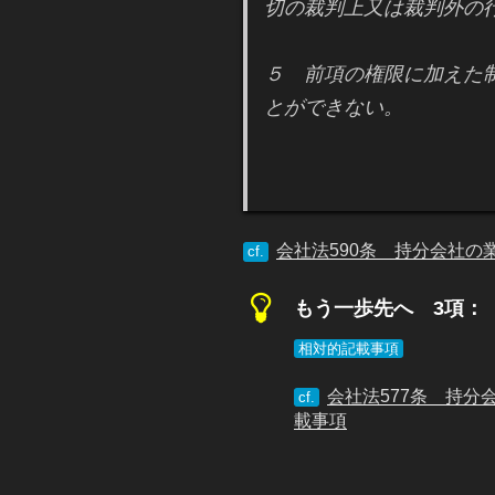
切の裁判上又は裁判外の
５ 前項の権限に加えた
とができない。
会社法590条 持分会社の
cf.
もう一歩先へ 3項：
相対的記載事項
会社法577条 持
cf.
載事項