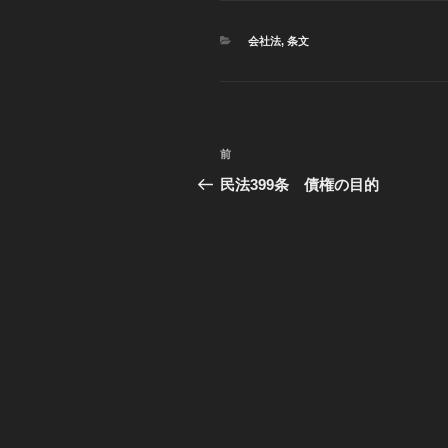
カ
会社法
,
条文
テ
ゴ
リ
ー
投
前
過
稿
去
民法399条 債権の目的
の
ナ
投
ビ
稿
ゲ
ー
シ
ョ
ン