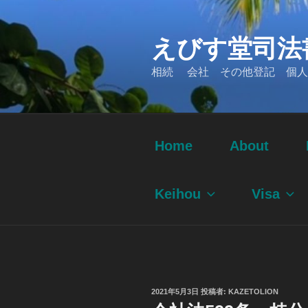
コ
ン
えびす堂司法
テ
ン
相続 会社 その他登記 個人
ツ
へ
ス
キ
ッ
Home
About
プ
Keihou
Visa
投
2021年5月3日
投稿者:
KAZETOLION
稿