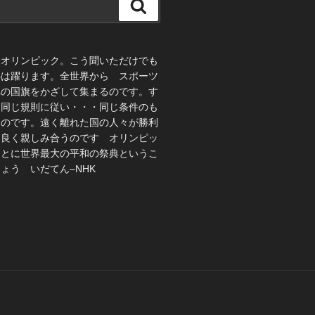
検
索
、オリンピック。こう聞いただけでも
心は躍ります。全世界から スポーツ
れの国旗をかざして集まるのです。す
 同じ規則に従い・・・同じ条件のも
うのです。遠く離れた国の人々が勝利
仲良く親しみ合うのです オリンピッ
ことに世界最大の平和の祭典というこ
ょう いだてん–NHK