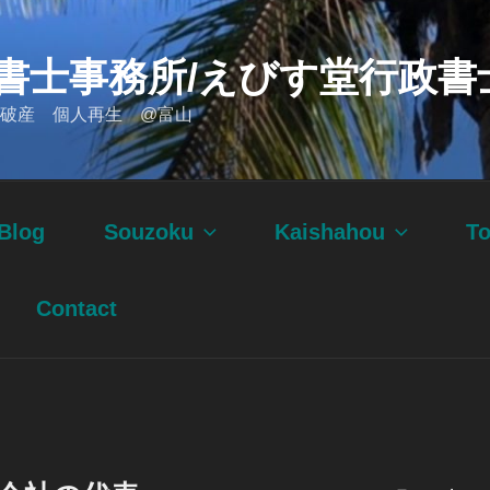
書士事務所/えびす堂行政書
破産 個人再生 @富山
Blog
Souzoku
Kaishahou
T
Contact