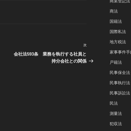
商業登記法
商法
国籍法
国際私法
地方税法
次
次
家事事件手
の
会社法593条 業務を執行する社員と
投
持分会社との関係
戸籍法
稿
民事保全法
民事執行法
民事訴訟法
民法
測量法
犯収法