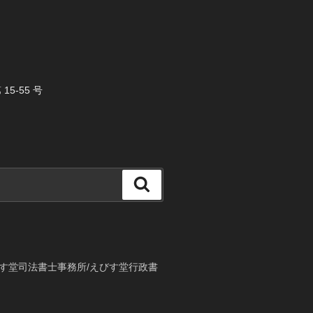
5-55 号
検
索
す堂司法書士事務所/えびす堂行政書