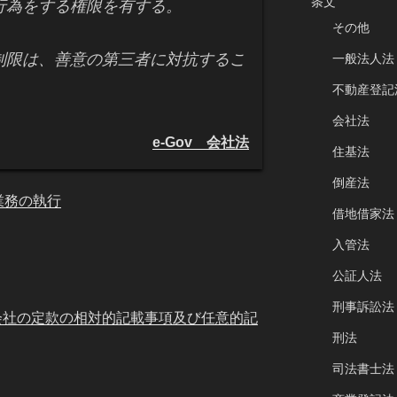
条文
行為をする権限を有する。
その他
制限は、善意の第三者に対抗するこ
一般法人法
不動産登記
会社法
e-Gov 会社法
住基法
倒産法
業務の執行
借地借家法
入管法
公証人法
刑事訴訟法
分会社の定款の相対的記載事項及び任意的記
刑法
司法書士法