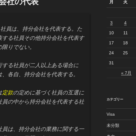
分会社の代表
月
火
3
4
社員は、持分会社を代表する。た
10
11
表する社員その他持分会社を代表す
17
18
の限りでない。
24
25
31
行する社員が二人以上ある場合に
« 7月
は、各自、持分会社を代表する。
は
定款
の定めに基づく社員の互選に
カテゴリー
社員の中から持分会社を代表する社
。
Visa
未分類
社員は、持分会社の業務に関する一