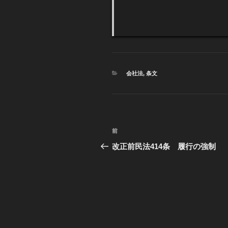
カ
会社法
,
条文
テ
ゴ
リ
ー
投
前
過
稿
去
改正前民法414条 履行の強制
の
ナ
投
ビ
稿
ゲ
ー