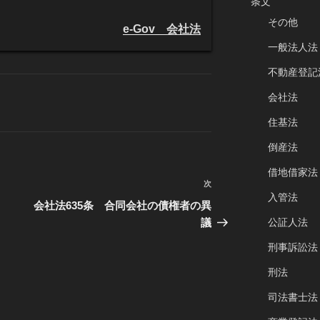
条文
その他
e-Gov 会社法
一般法人法
不動産登記
会社法
住基法
倒産法
借地借家法
次
次
入管法
の
会社法635条 合同会社の債権者の異
投
公証人法
議
稿
刑事訴訟法
刑法
司法書士法