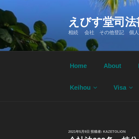
コ
ン
えびす堂司法
テ
ン
相続 会社 その他登記 個人
ツ
へ
ス
キ
ッ
Home
About
プ
Keihou
Visa
投
2021年5月9日
投稿者:
KAZETOLION
稿