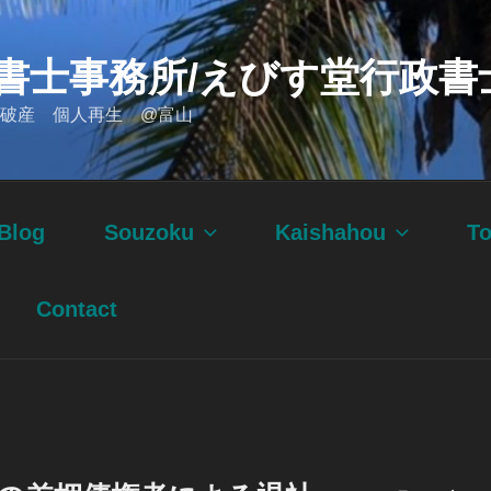
書士事務所/えびす堂行政書
破産 個人再生 @富山
Blog
Souzoku
Kaishahou
T
Contact