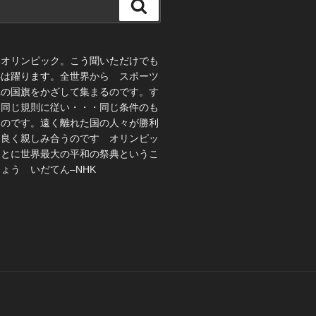
検
索
、オリンピック。こう聞いただけでも
心は躍ります。全世界から スポーツ
れの国旗をかざして集まるのです。す
 同じ規則に従い・・・同じ条件のも
うのです。遠く離れた国の人々が勝利
仲良く親しみ合うのです オリンピッ
ことに世界最大の平和の祭典というこ
ょう いだてん–NHK