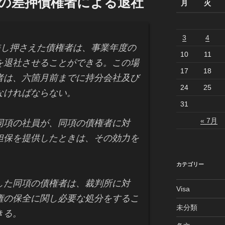
分の差押債権者による退社
月
火
3
4
し押さえた債権者は、事業年度の
10
11
を退社させることができる。この場
17
18
者は、六箇月前までに持分会社及び
24
25
なければならない。
31
« 7月
同項の社員が、同項の債権者に対
担保を提供したときは、その効力を
カテゴリー
した同項の債権者は、裁判所に対
Visa
権の保全に関し必要な処分をするこ
未分類
きる。