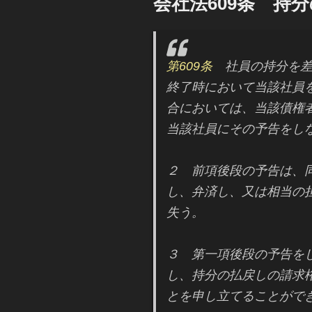
会社法609条 持
日:
第609条
社員の持分を差
終了時において当該社員
合においては、当該債権
当該社員にその予告をし
２ 前項後段の予告は、
し、弁済し、又は相当の
失う。
３ 第一項後段の予告を
し、持分の払戻しの請求
とを申し立てることがで