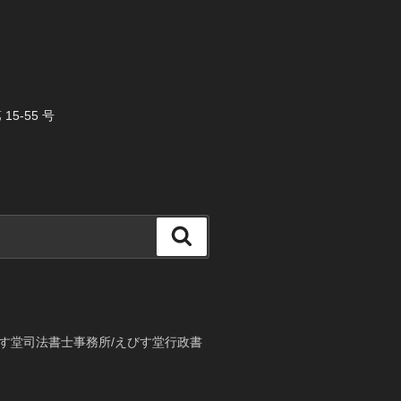
5-55 号
検
索
す堂司法書士事務所/えびす堂行政書