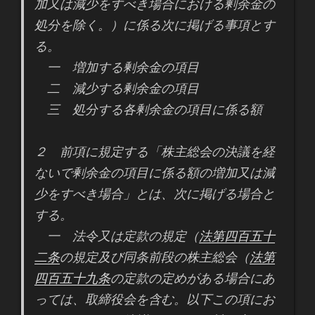
加又は減少をすべき場合における剰余金の
処分を除く。）に係る次に掲げる事項とす
る。
一 増加する剰余金の項目
二 減少する剰余金の項目
三 処分する各剰余金の項目に係る額
２ 前項に規定する「株主総会の決議を経
ないで剰余金の項目に係る額の増加又は減
少をすべき場合」とは、次に掲げる場合と
する。
一 法令又は定款の規定（
法第四百五十
二条
の規定及び同条前段の株主総会（
法第
四百五十九条
の定款の定めがある場合にあ
っては、取締役会を含む。以下この項にお