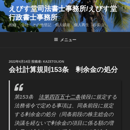
コ
えびす堂司法書士事務所/えびす堂
ン
行政書士事務所
テ
ン
相続 会社 その他登記 個人破産 個人再生 @富山
ツ
へ
メニュー
ス
キ
ッ
投
2022年4月14日
投稿者:
KAZETOLION
プ
稿
会社計算規則153条 剰余金の処分
日:
第153条
法第四百五十二条
後段に規定する
法務省令で定める事項は、同条前段に規定
する剰余金の処分（同条前段の株主総会の
決議を経ないで剰余金の項目に係る額の増