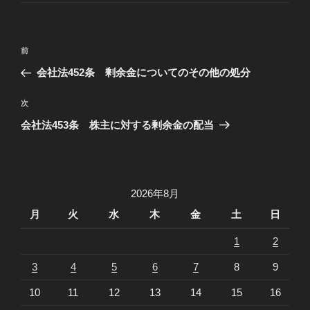
ゴ
リ
ー
投
過
前
稿
去
会社法452条 剰余金についてのその他の処分
ナ
の
ビ
投
次
次
稿
ゲ
の
会社法453条 株主に対する剰余金の配当
投
ー
稿
シ
ョ
2026年8月
ン
月
火
水
木
金
土
日
1
2
3
4
5
6
7
8
9
10
11
12
13
14
15
16