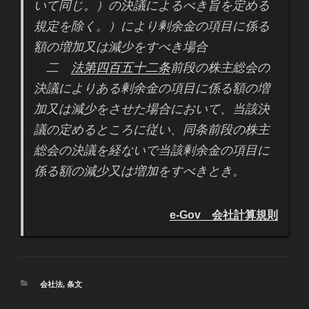
いて同じ。）の決議によるべき旨を定める
規定を除く。）により剰余金の項目に係る
額の増加又は減少をすべき場合
二
法第四百五十二条
前段の株主総会の
決議によりある剰余金の項目に係る額の増
加又は減少をさせた場合において、当該決
議の定めるところに従い、同条前段の株主
総会の決議を経ないで当該剰余金の項目に
係る額の減少又は増加をすべきとき。
e-Gov 会社計算規則
カ
会社法
,
条文
テ