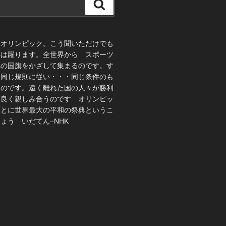
検
索
、オリンピック。こう聞いただけでも
心は躍ります。全世界から スポーツ
れの国旗をかざして集まるのです。す
 同じ規則に従い・・・同じ条件のも
うのです。遠く離れた国の人々が勝利
仲良く親しみ合うのです オリンピッ
ことに世界最大の平和の祭典というこ
ょう いだてん–NHK