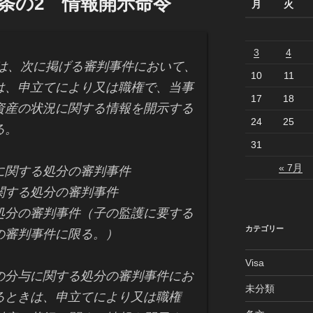
2条の2 情報開示命令
月
火
3
4
、次に掲げる審判事件において、
10
11
は、申立てにより又は職権で、当事
17
18
資産の状況に関する情報を開示する
24
25
る。
31
« 7月
関する処分の審判事件
する処分の審判事件
分の審判事件（子の監護に要する
カテゴリー
の審判事件に限る。）
Visa
の分与に関する処分の審判事件にお
未分類
るときは、申立てにより又は職権