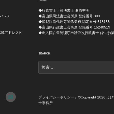
代表者
◆行政書士・司法書士 桑原秀実
-１-３
◆富山県司法書士会所属 登録番号 303
◆簡易訴訟代理等関係業務 認定番号 518153
◆富山県行政書士会所属 登録番号 15240519
店隣アドレスビ
◆出入国在留管理庁申請取次行政書士 (名-行)第 1
SEARCH
検
索:
tagram
メ
プライバシーポリシー
©Copyright 2026
えび
士事務所
ー
ル