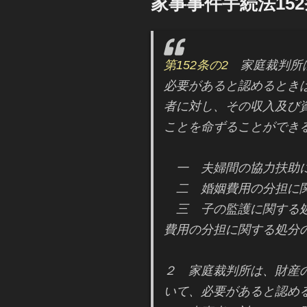
家事事件手続法15
日:
第152条の2
家庭裁判所は
必要があると認めるとき
者に対し、その収入及び
ことを命ずることができ
一 夫婦間の協力扶助に
二 婚姻費用の分担に関
三 子の監護に関する処
費用の分担に関する処分
２ 家庭裁判所は、財産
いて、必要があると認め