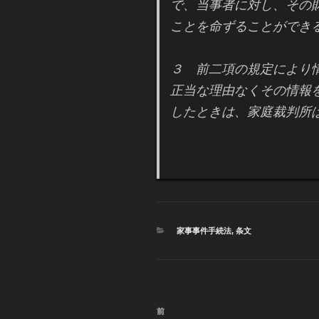
で、当事者に対し、その
ことを命ずることができ
３ 前二項の規定により
正当な理由なくその情報
したときは、家庭裁判所
カ
家事事件手続法
,
条文
テ
ゴ
リ
ー
投
前
過