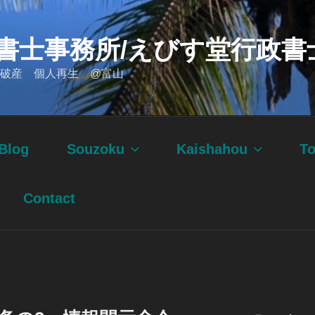
書士事務所/えびす堂行政書
破産 個人再生 @富山
Blog
Souzoku
Kaishahou
T
Contact