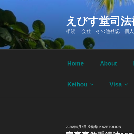
コ
ン
えびす堂司法
テ
ン
相続 会社 その他登記 個人
ツ
へ
ス
キ
ッ
Home
About
プ
Keihou
Visa
投
2026年5月7日
投稿者:
KAZETOLION
稿