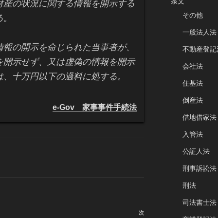
条文
財産の状況に関する情報を開示する
その他
る。
一般法人法
情報の開示を命じられた当事者が、
不動産登記
を開示せず、又は虚偽の情報を開示
会社法
は、十万円以下の過料に処する。
住基法
倒産法
e-Gov 家事事件手続法
借地借家法
入管法
公証人法
刑事訴訟法
刑法
司法書士法
次
次