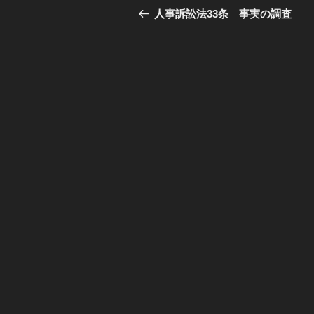
稿
去
人事訴訟法33条 事実の調査
の
ナ
投
ビ
稿
ゲ
ー
シ
ョ
ン