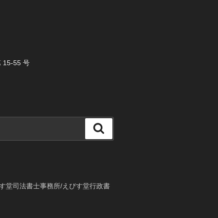
5-55 号
検
索
す堂司法書士事務所/えびす堂行政書