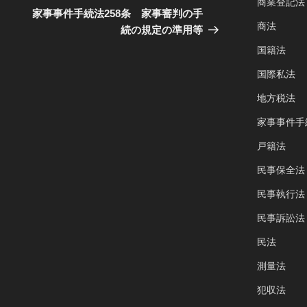
商業登記法
の
家事事件手続法258条 家事審判の手
商法
投
続の規定の準用等
稿
国籍法
国際私法
地方税法
家事事件手
戸籍法
民事保全法
民事執行法
民事訴訟法
民法
測量法
犯収法