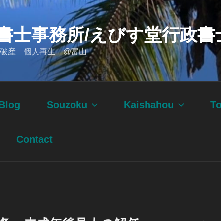
書士事務所/えびす堂行政書
破産 個人再生 @富山
Blog
Souzoku
Kaishahou
T
Contact