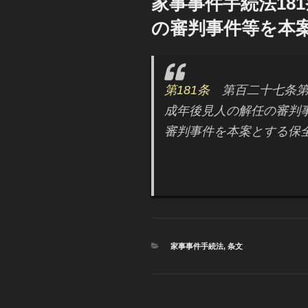
家事事件手続法18
日:
の審判事件等を本
第181条
第百二十七条第
成年後見人の解任の審判
審判事件を本案とする保
カ
家事事件手続法
,
条文
テ
ゴ
リ
ー