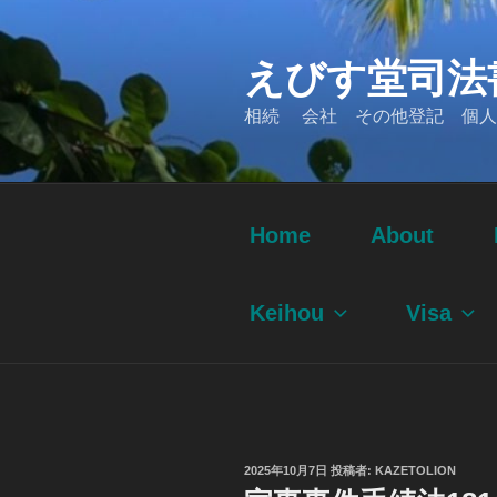
コ
ン
えびす堂司法
テ
ン
相続 会社 その他登記 個人
ツ
へ
ス
キ
ッ
Home
About
プ
Keihou
Visa
投
2025年10月7日
投稿者:
KAZETOLION
稿