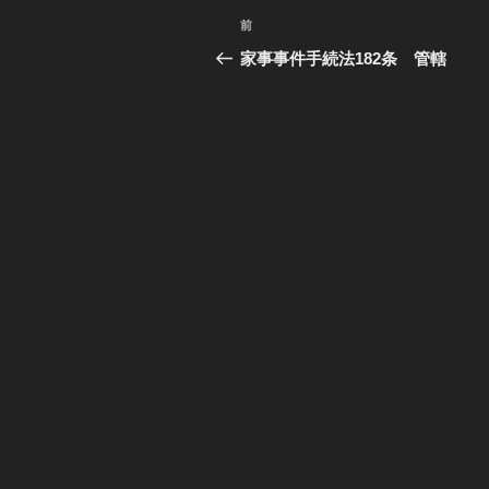
投
前
過
稿
去
家事事件手続法182条 管轄
の
ナ
投
ビ
稿
ゲ
ー
シ
ョ
ン