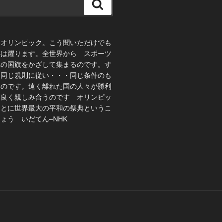
検
索
、オリンピック。こう聞いただけでも
心は躍ります。全世界から スポーツ
れの国旗をかざして集まるのです。す
 同じ規則に従い・・・同じ条件のも
うのです。遠く離れた国の人々が勝利
仲良く親しみ合うのです オリンピッ
ことに世界最大の平和の祭典というこ
ょう いだてん–NHK