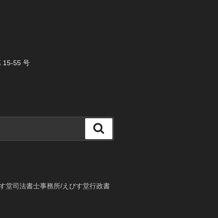
5-55 号
検
索
す堂司法書士事務所/えびす堂行政書