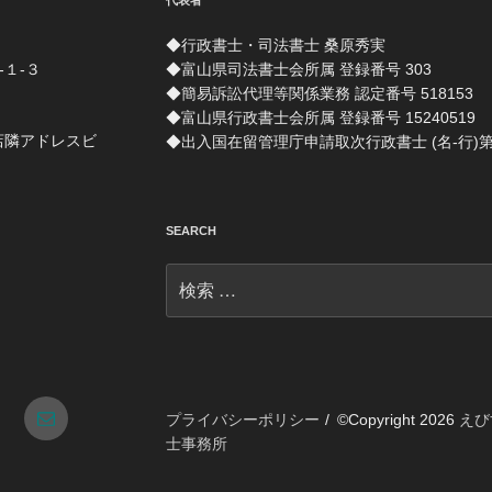
代表者
◆行政書士・司法書士 桑原秀実
-１-３
◆富山県司法書士会所属 登録番号 303
◆簡易訴訟代理等関係業務 認定番号 518153
◆富山県行政書士会所属 登録番号 15240519
店隣アドレスビ
◆出入国在留管理庁申請取次行政書士 (名-行)第 1
SEARCH
検
索:
tagram
メ
プライバシーポリシー
©Copyright 2026
えび
士事務所
ー
ル