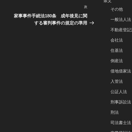
条文
次
次
その他
の
家事事件手続法180条 成年後見に関
一般法人法
投
する審判事件の規定の準用
稿
不動産登記
会社法
住基法
倒産法
借地借家法
入管法
公証人法
刑事訴訟法
刑法
司法書士法