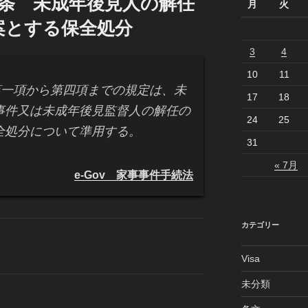
1条 未成年後見人の解任
月
火
案とする保全処分
3
4
10
11
一項から第四項までの規定は、未
17
18
事件又は未成年後見監督人の解任の
24
25
全処分について準用する。
31
« 7月
e-Gov 家事事件手続法
カテゴリー
Visa
未分類