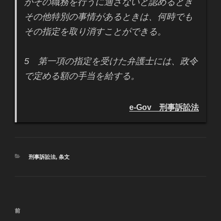
がその職務を行うに適さないと認めるとき
その他特別の事情があるときは、何時でも
その指定を取り消すことができる。
5 第一項の指定を受けた弁護士には、政令
で定める額の手当を給する。
e-Gov 刑事訴訟法
カ
刑事訴訟法
,
条文
テ
ゴ
リ
ー
投
過
前
稿