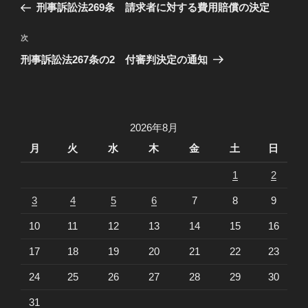
去
刑事訴訟法269条 請求者に対する費用賠償の決定
ナ
の
ビ
投
次
次
稿
ゲ
の
刑事訴訟法267条の2 付審判決定の通知
投
ー
稿
シ
ョ
2026年8月
ン
月
火
水
木
金
土
日
1
2
3
4
5
6
7
8
9
10
11
12
13
14
15
16
17
18
19
20
21
22
23
24
25
26
27
28
29
30
31