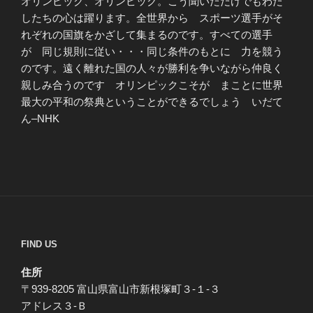
オリンピック、オリンピック。こう聞いただけでもわた
したちの心は躍ります。全世界から スポーツ選手がそ
れぞれの国旗をかざして集まるのです。すべての選手
が 同じ規則に従い・・・同じ条件のもとに 力を競う
のです。遠く離れた国の人々が勝利を争いながら仲良く
親しみ合うのです オリンピックこそが まことに世界
最大の平和の祭典ということができるでしょう いだて
ん–NHK
FIND US
住所
〒939-8205 富山県富山市新根塚町３-１-３
アドレス３-Ｂ