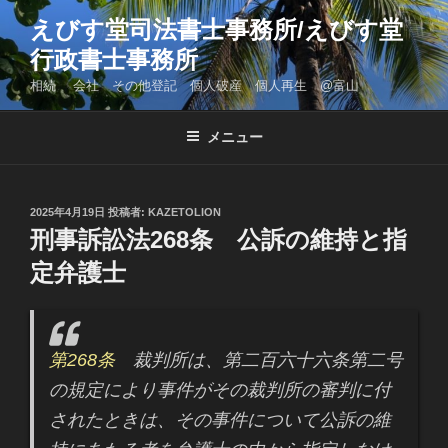
コ
えびす堂司法書士事務所/えびす堂
ン
行政書士事務所
テ
ン
相続 会社 その他登記 個人破産 個人再生 @富山
ツ
へ
メニュー
ス
キ
ッ
投
2025年4月19日
投稿者:
KAZETOLION
プ
稿
刑事訴訟法268条 公訴の維持と指
日:
定弁護士
第268条
裁判所は、第二百六十六条第二号
の規定により事件がその裁判所の審判に付
されたときは、その事件について公訴の維