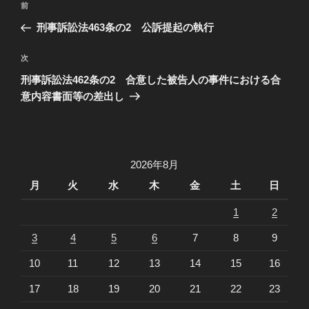
過
前
稿
去
刑事訴訟法463条の2 公訴提起の執行
ナ
の
ビ
投
次
次
稿
ゲ
の
刑事訴訟法462条の2 合意した被告人の事件における合
投
ー
意内容書面等の差出し
稿
シ
ョ
ン
2026年8月
月
火
水
木
金
土
日
1
2
3
4
5
6
7
8
9
10
11
12
13
14
15
16
17
18
19
20
21
22
23