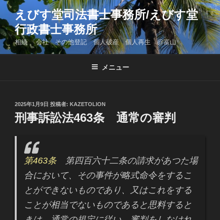
コ
えびす堂司法書士事務所/えびす堂
ン
行政書士事務所
テ
ン
相続 会社 その他登記 個人破産 個人再生 @富山
ツ
へ
メニュー
ス
キ
ッ
投
2025年1月9日
投稿者:
KAZETOLION
プ
稿
刑事訴訟法463条 通常の審判
日:
第463条
第四百六十二条の請求があつた場
合において、その事件が略式命令をするこ
とができないものであり、又はこれをする
ことが相当でないものであると思料すると
きは、通常の規定に従い、審判をしなけれ