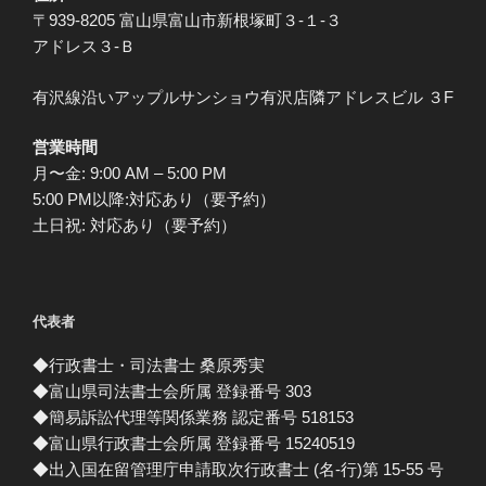
〒939-8205 富山県富山市新根塚町３-１-３
アドレス３-Ｂ
有沢線沿いアップルサンショウ有沢店隣アドレスビル ３F
営業時間
月〜金: 9:00 AM – 5:00 PM
5:00 PM以降:対応あり（要予約）
土日祝: 対応あり（要予約）
代表者
◆行政書士・司法書士 桑原秀実
◆富山県司法書士会所属 登録番号 303
◆簡易訴訟代理等関係業務 認定番号 518153
◆富山県行政書士会所属 登録番号 15240519
◆出入国在留管理庁申請取次行政書士 (名-行)第 15-55 号