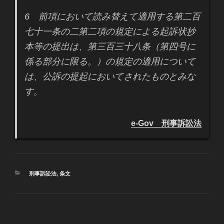
6 前項において読み替えて適用する第二百
七十一条の二第二項の規定による起訴状抄
本等の提出は、第三百三十八条（第四号に
係る部分に限る。）の規定の適用について
は、公訴の提起においてされたものとみな
す。
e-Gov 刑事訴訟法
カ
刑事訴訟法
,
条文
テ
ゴ
リ
ー
投