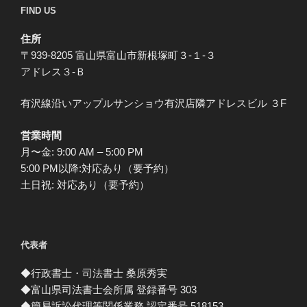
FIND US
住所
〒939-8205 富山県富山市新根塚町３-１-３
アドレス３-Ｂ
有沢線沿いアップルサンショウ有沢店隣アドレスビル ３F
営業時間
月〜金: 9:00 AM – 5:00 PM
5:00 PM以降:対応あり（要予約）
土日祝: 対応あり（要予約）
代表者
◆行政書士・司法書士 桑原秀実
◆富山県司法書士会所属 登録番号 303
◆簡易訴訟代理等関係業務 認定番号 518153