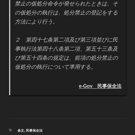
禁止の仮処分命令が発せられたときは、そ
の仮処分の執行は、処分禁止の登記をする
方法により行う。
２ 第四十七条第二項及び第三項並びに民
事執行法第四十八条第二項、第五十三条及
び第五十四条の規定は、前項の処分禁止の
仮処分の執行について準用する。
e-Gov 民事保全法
カ
条文
,
民事保全法