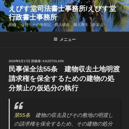
コ
えびす堂司法書士事務所/えびす堂
ン
行政書士事務所
テ
ン
相続 会社 その他登記 個人破産 個人再生 @富山
ツ
へ
メニュー
ス
キ
ッ
投
2020年6月17日
投稿者:
KAZETOLION
プ
稿
民事保全法55条 建物収去土地明渡
日:
請求権を保全するための建物の処
分禁止の仮処分の執行
第55条
建物の収去及びその敷地の明渡し
の請求権を保全するため、その建物の処分