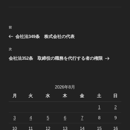
テ
ゴ
リ
ー
投
過
前
稿
去
会社法349条 株式会社の代表
ナ
の
ビ
投
次
次
稿
ゲ
の
会社法352条 取締役の職務を代行する者の権限
投
ー
稿
シ
ョ
2026年8月
ン
月
火
水
木
金
土
日
1
2
3
4
5
6
7
8
9
10
11
12
13
14
15
16