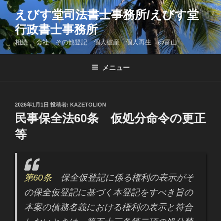
コ
えびす堂司法書士事務所/えびす堂
ン
行政書士事務所
テ
ン
相続 会社 その他登記 個人破産 個人再生 @富山
ツ
へ
メニュー
ス
キ
ッ
投
2026年1月1日
投稿者:
KAZETOLION
プ
稿
民事保全法60条 仮処分命令の更正
日:
等
第60条
保全仮登記に係る権利の表示がそ
の保全仮登記に基づく本登記をすべき旨の
本案の債務名義における権利の表示と符合