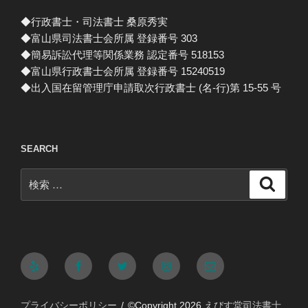
◆行政書士・司法書士 桑原秀実
◆富山県司法書士会所属 登録番号 303
◆簡易訴訟代理等関係業務 認定番号 518153
◆富山県行政書士会所属 登録番号 15240519
◆出入国在留管理庁申請取次行政書士 (名-行)第 15-55 号
SEARCH
検
検
索
索:
Yelp
Facebook
Twitter
Instagram
メ
ー
プライバシーポリシー
©Copyright 2026
えびす堂司法書士