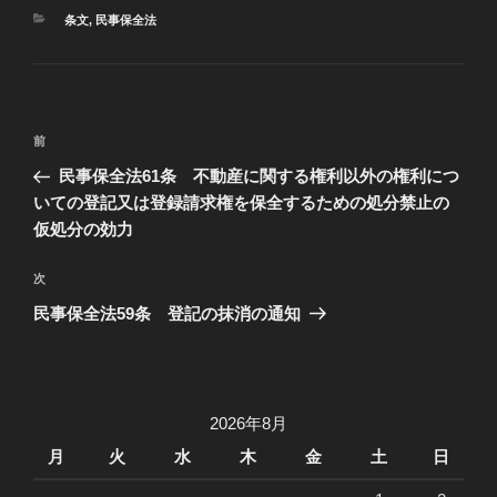
カ
条文
,
民事保全法
テ
ゴ
リ
ー
投
過
前
稿
去
民事保全法61条 不動産に関する権利以外の権利につ
ナ
の
いての登記又は登録請求権を保全するための処分禁止の
ビ
投
仮処分の効力
稿
ゲ
次
次
ー
の
民事保全法59条 登記の抹消の通知
シ
投
ョ
稿
ン
2026年8月
月
火
水
木
金
土
日