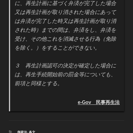
に、再生計画に基づく弁済が完了した場合
又は再生計画が取り消された場合にあって
は弁済が完了した時又は再生計画が取り消
された時）までの間は、弁済をし、弁済を
受け、その他これを消滅させる行為（免除
を除く。）をすることができない。
３ 再生計画認可の決定が確定した場合に
は、再生手続開始前の罰金等についても、
前項と同様とする。
e-Gov 民事再生法
カ
倒産法
,
条文