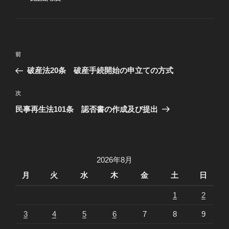
テ
ゴ
リ
ー
投
過
前
稿
去
破産法20条 破産手続開始の申立ての方式
ナ
の
ビ
投
次
次
稿
ゲ
の
民事再生法101条 認否書の作成及び提出
投
ー
稿
シ
ョ
2026年8月
ン
月
火
水
木
金
土
日
1
2
3
4
5
6
7
8
9