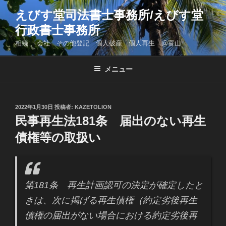
コ
えびす堂司法書士事務所/えびす堂
ン
行政書士事務所
テ
ン
相続 会社 その他登記 個人破産 個人再生 @富山
ツ
へ
メニュー
ス
キ
ッ
投
2022年1月30日
投稿者:
KAZETOLION
プ
稿
民事再生法181条 届出のない再生
日:
債権等の取扱い
第181条 再生計画認可の決定が確定したと
きは、次に掲げる再生債権（約定劣後再生
債権の届出がない場合における約定劣後再