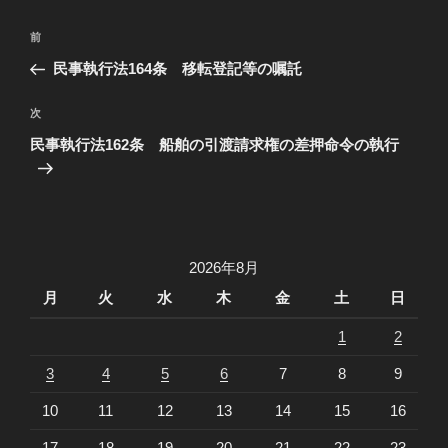
ー
投
過
前
稿
去
民事執行法164条 移転登記等の嘱託
ナ
の
ビ
投
次
次
稿
ゲ
の
民事執行法162条 船舶の引渡請求権の差押命令の執行
投
ー
稿
シ
ョ
ン
2026年8月
月
火
水
木
金
土
日
1
2
3
4
5
6
7
8
9
10
11
12
13
14
15
16
17
18
19
20
21
22
23