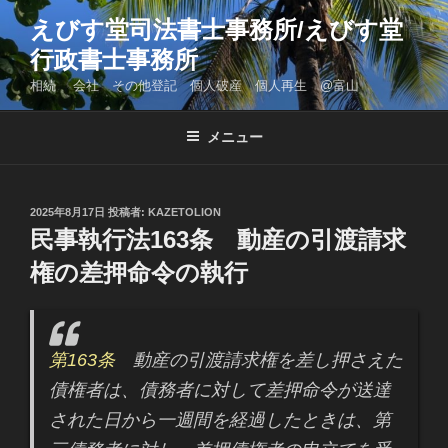
コ
えびす堂司法書士事務所/えびす堂
ン
行政書士事務所
テ
ン
相続 会社 その他登記 個人破産 個人再生 @富山
ツ
へ
メニュー
ス
キ
ッ
投
2025年8月17日
投稿者:
KAZETOLION
プ
稿
民事執行法163条 動産の引渡請求
日:
権の差押命令の執行
第163条
動産の引渡請求権を差し押さえた
債権者は、債務者に対して差押命令が送達
された日から一週間を経過したときは、第