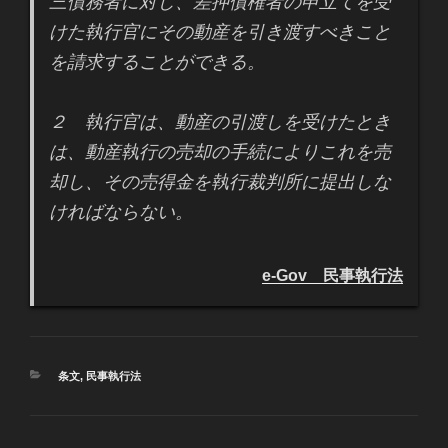
三債務者に対し、差押債権者の申立てを受
けた執行官にその動産を引き渡すべきこと
を請求することができる。
２ 執行官は、動産の引渡しを受けたとき
は、動産執行の売却の手続によりこれを売
却し、その売得金を執行裁判所に提出しな
ければならない。
e-Gov 民事執行法
カ
条文
,
民事執行法
テ
ゴ
リ