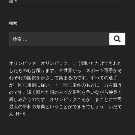
諸々
検索
検
検
索
索:
オリンピック、オリンピック。こう聞いただけでもわた
したちの心は躍ります。全世界から スポーツ選手がそ
れぞれの国旗をかざして集まるのです。すべての選手
が 同じ規則に従い・・・同じ条件のもとに 力を競う
のです。遠く離れた国の人々が勝利を争いながら仲良く
親しみ合うのです オリンピックこそが まことに世界
最大の平和の祭典ということができるでしょう いだて
ん–NHK