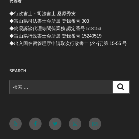
代表者
◆行政書士・司法書士 桑原秀実
◆富山県司法書士会所属 登録番号 303
◆簡易訴訟代理等関係業務 認定番号 518153
◆富山県行政書士会所属 登録番号 15240519
◆出入国在留管理庁申請取次行政書士 (名-行)第 15-55 号
SEARCH
検
検
索
索:
Yelp
Facebook
Twitter
Instagram
メ
ー