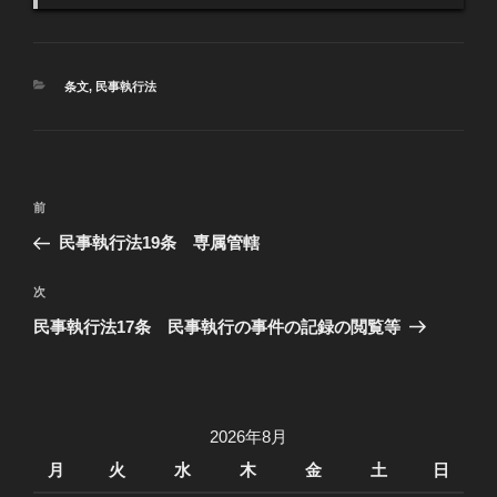
カ
条文
,
民事執行法
テ
ゴ
リ
ー
投
過
前
稿
去
民事執行法19条 専属管轄
ナ
の
ビ
投
次
次
稿
ゲ
の
民事執行法17条 民事執行の事件の記録の閲覧等
投
ー
稿
シ
ョ
2026年8月
ン
月
火
水
木
金
土
日