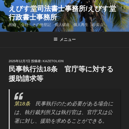
コ
えびす堂司法書士事務所/えびす堂
ン
行政書士事務所
テ
ン
相続 会社 その他登記 個人破産 個人再生 @富山
ツ
へ
メニュー
ス
キ
ッ
投
2025年12月7日
投稿者:
KAZETOLION
プ
稿
民事執行法18条 官庁等に対する
日:
援助請求等
第18条
民事執行のため必要がある場合に
は、執行裁判所又は執行官は、官庁又は公
署に対し、援助を求めることができる。